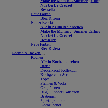
Make the Moment - Summer grilling
Nur bei Le Creuset
Bestseller
Neue Farben
Bleu Riviera
Neu & Beliebt
Alle in Neuheiten ansehen
Make the Moment - Summer grilling
Nur bei Le Creuset
Bestseller
Neue Farben
Bleu Riviera
Kochen & Backen
Kochen
Alle in Kochen ansehen
Bräter
Deckelknopf Kollektion
Kochgeschirr-Sets
Töpfe
Pfannen & Woks
Grillpfannen
BBQ Outdoor Collection
Bratreinen
Spezialprodukte
Kochzubehör