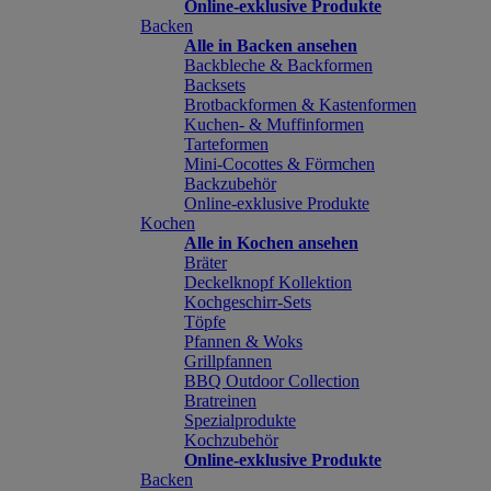
Online-exklusive Produkte
Backen
Alle in Backen ansehen
Backbleche & Backformen
Backsets
Brotbackformen & Kastenformen
Kuchen- & Muffinformen
Tarteformen
Mini-Cocottes & Förmchen
Backzubehör
Online-exklusive Produkte
Kochen
Alle in Kochen ansehen
Bräter
Deckelknopf Kollektion
Kochgeschirr-Sets
Töpfe
Pfannen & Woks
Grillpfannen
BBQ Outdoor Collection
Bratreinen
Spezialprodukte
Kochzubehör
Online-exklusive Produkte
Backen