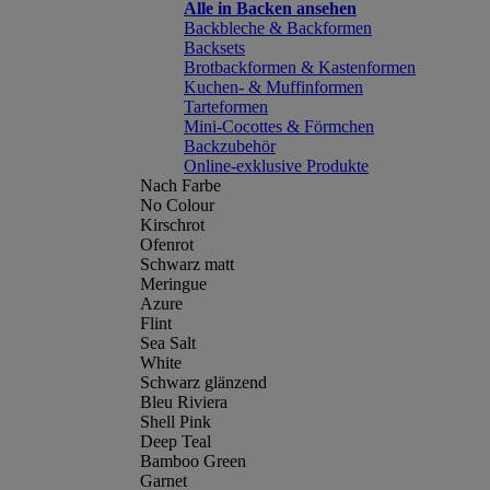
Alle in Backen ansehen
Backbleche & Backformen
Backsets
Brotbackformen & Kastenformen
Kuchen- & Muffinformen
Tarteformen
Mini-Cocottes & Förmchen
Backzubehör
Online-exklusive Produkte
Nach Farbe
No Colour
Kirschrot
Ofenrot
Schwarz matt
Meringue
Azure
Flint
Sea Salt
White
Schwarz glänzend
Bleu Riviera
Shell Pink
Deep Teal
Bamboo Green
Garnet