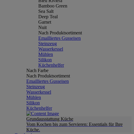
Bleu Riviera
Bamboo Green
Sea Salt
Deep Teal
Garnet
Nuit
Nach Produktsortiment
Emailliertes Gusseisen
Steinzeug
Wasserkessel
Mühlen
Silikon
Küchenhelfer
Nach Farbe
Nach Produktsortiment
Emailliertes Gusseisen
Steinzeug
Wasserkessel
Mühlen
Silikon
Küchenhelfer
Grundausstattung Küche
Vom Kochen bis zum Servieren: Essentials für Ihre
Küche.