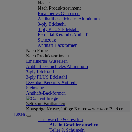
Nectar
Nach Produktsortiment
Emailliertes Gusseisen
Antihaftbeschichtetes Aluminium
3-ply Edelstahl
3-ply PLUS Edelstahl
Essential Keramik-Antihaft
Steinzeug
Antihaft-Backformen
Nach Farbe
Nach Produktsortiment
Emailliertes Gusseisen
Antihaftbeschichtetes Aluminium
3-ply Edelstahl
3-ply PLUS Edelstahl
Essential Keramik-Antihaft
Steinzeug
Antihaft-Backformen
Zeit zum Brotbacken
Knusprige Kruste, luftige Krume – wie vom Bäcker
Essen
Tischwäsche & Geschirr
Alle in Geschirr ansehen
Teller & Schüsseln