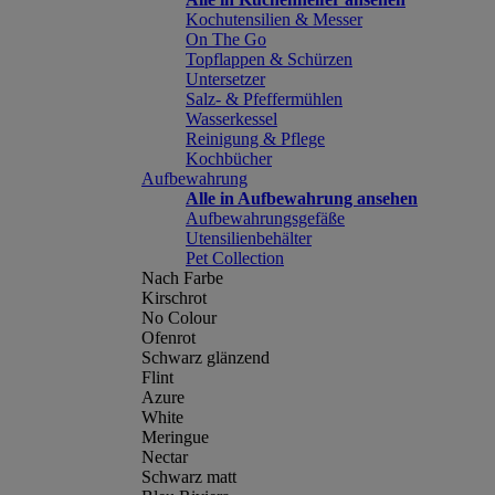
Kochutensilien & Messer
On The Go
Topflappen & Schürzen
Untersetzer
Salz- & Pfeffermühlen
Wasserkessel
Reinigung & Pflege
Kochbücher
Aufbewahrung
Alle in Aufbewahrung ansehen
Aufbewahrungsgefäße
Utensilienbehälter
Pet Collection
Nach Farbe
Kirschrot
No Colour
Ofenrot
Schwarz glänzend
Flint
Azure
White
Meringue
Nectar
Schwarz matt