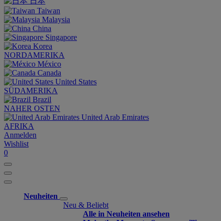
日本
Taiwan
Malaysia
China
Singapore
Korea
NORDAMERIKA
México
Canada
United States
SÜDAMERIKA
Brazil
NAHER OSTEN
United Arab Emirates
AFRIKA
Anmelden
Wishlist
0
Neuheiten
Neu & Beliebt
Alle in Neuheiten ansehen