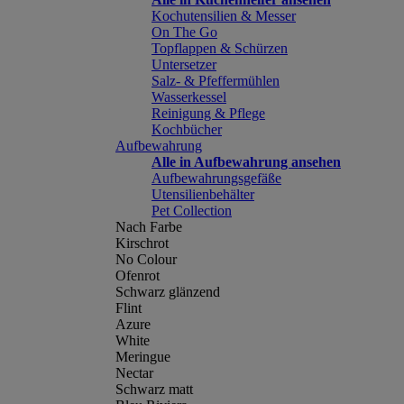
Kochutensilien & Messer
On The Go
Topflappen & Schürzen
Untersetzer
Salz- & Pfeffermühlen
Wasserkessel
Reinigung & Pflege
Kochbücher
Aufbewahrung
Alle in Aufbewahrung ansehen
Aufbewahrungsgefäße
Utensilienbehälter
Pet Collection
Nach Farbe
Kirschrot
No Colour
Ofenrot
Schwarz glänzend
Flint
Azure
White
Meringue
Nectar
Schwarz matt