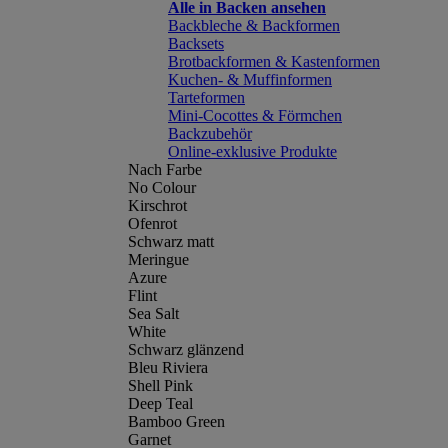
Alle in Backen ansehen
Backbleche & Backformen
Backsets
Brotbackformen & Kastenformen
Kuchen- & Muffinformen
Tarteformen
Mini-Cocottes & Förmchen
Backzubehör
Online-exklusive Produkte
Nach Farbe
No Colour
Kirschrot
Ofenrot
Schwarz matt
Meringue
Azure
Flint
Sea Salt
White
Schwarz glänzend
Bleu Riviera
Shell Pink
Deep Teal
Bamboo Green
Garnet