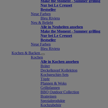
Make the Moment - Summer grilling
Nur bei Le Creuset
Bestseller
Neue Farben
Bleu Riviera
Neu & Beliebt
Alle in Neuheiten ansehen
Make the Moment - Summer grilling
Nur bei Le Creuset
Bestseller
Neue Farben
Bleu Riviera
Kochen & Backen
Kochen
Alle in Kochen ansehen
Bräter
Deckelknopf Kollektion
Kochgeschirr-Sets
Töpfe
Pfannen & Woks
Grillpfannen
BBQ Outdoor Collection
Bratreinen
Spezialprodukte
Kochzubehör