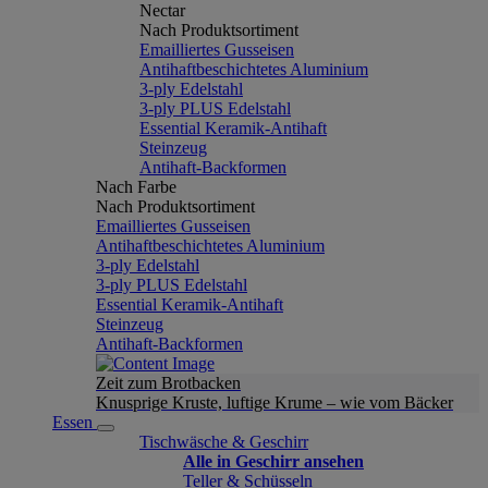
Nectar
Nach Produktsortiment
Emailliertes Gusseisen
Antihaftbeschichtetes Aluminium
3-ply Edelstahl
3-ply PLUS Edelstahl
Essential Keramik-Antihaft
Steinzeug
Antihaft-Backformen
Nach Farbe
Nach Produktsortiment
Emailliertes Gusseisen
Antihaftbeschichtetes Aluminium
3-ply Edelstahl
3-ply PLUS Edelstahl
Essential Keramik-Antihaft
Steinzeug
Antihaft-Backformen
Zeit zum Brotbacken
Knusprige Kruste, luftige Krume – wie vom Bäcker
Essen
Tischwäsche & Geschirr
Alle in Geschirr ansehen
Teller & Schüsseln