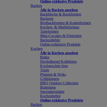
Online-exklusive Produkte
Backen
Alle in Backen ansehen
Backbleche & Backformen
Backsets
Brotbackformen & Kastenformen
Kuchen- & Muffinformen
Tarteformen
Mini-Cocottes & Förmchen
Backzubehör
Online-exklusive Produkte
Kochen
Alle in Kochen ansehen
Bräter
Deckelknopf Kollektion
Kochgeschirr-Sets
Töpfe
Pfannen & Woks
Grillpfannen
BBQ Outdoor Collection
Bratreinen
Spezialprodukte
Kochzubehör
Online-exklusive Produkte
Backen