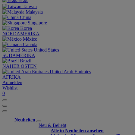
日本
Taiwan
Malaysia
China
Singapore
Korea
NORDAMERIKA
México
Canada
United States
SÜDAMERIKA
Brazil
NAHER OSTEN
United Arab Emirates
AFRIKA
Anmelden
Wishlist
0
Neuheiten
Neu & Beliebt
Alle in Neuheiten ansehen