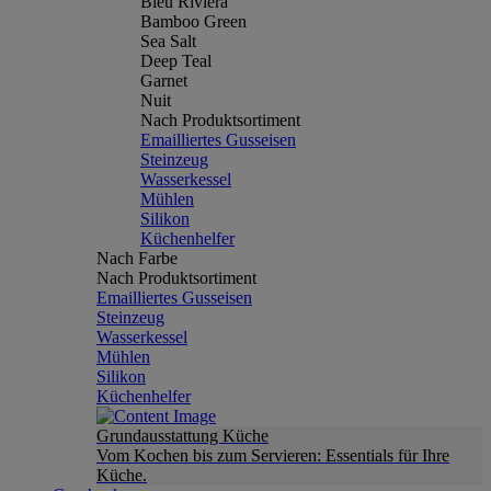
Bleu Riviera
Bamboo Green
Sea Salt
Deep Teal
Garnet
Nuit
Nach Produktsortiment
Emailliertes Gusseisen
Steinzeug
Wasserkessel
Mühlen
Silikon
Küchenhelfer
Nach Farbe
Nach Produktsortiment
Emailliertes Gusseisen
Steinzeug
Wasserkessel
Mühlen
Silikon
Küchenhelfer
Grundausstattung Küche
Vom Kochen bis zum Servieren: Essentials für Ihre
Küche.