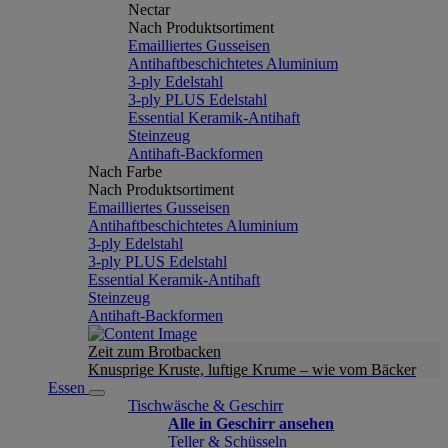
Nectar
Nach Produktsortiment
Emailliertes Gusseisen
Antihaftbeschichtetes Aluminium
3-ply Edelstahl
3-ply PLUS Edelstahl
Essential Keramik-Antihaft
Steinzeug
Antihaft-Backformen
Nach Farbe
Nach Produktsortiment
Emailliertes Gusseisen
Antihaftbeschichtetes Aluminium
3-ply Edelstahl
3-ply PLUS Edelstahl
Essential Keramik-Antihaft
Steinzeug
Antihaft-Backformen
Zeit zum Brotbacken
Knusprige Kruste, luftige Krume – wie vom Bäcker
Essen
Tischwäsche & Geschirr
Alle in Geschirr ansehen
Teller & Schüsseln