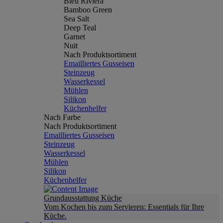
Bleu Riviera
Bamboo Green
Sea Salt
Deep Teal
Garnet
Nuit
Nach Produktsortiment
Emailliertes Gusseisen
Steinzeug
Wasserkessel
Mühlen
Silikon
Küchenhelfer
Nach Farbe
Nach Produktsortiment
Emailliertes Gusseisen
Steinzeug
Wasserkessel
Mühlen
Silikon
Küchenhelfer
Grundausstattung Küche
Vom Kochen bis zum Servieren: Essentials für Ihre
Küche.