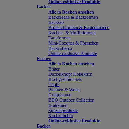
Online-exklusive Produkte
Backen
Alle in Backen ansehen
Backbleche & Backformen
Backsets
Brotbackformen & Kastenformen
Kuchen- & Muffinformen
Tarteformen
Mini-Cocottes & Förmchen
Backzubehör
Online-exklusive Produkte
Kochen
Alle in Kochen ansehen
Bräter
Deckelknopf Kollektion
Kochgeschirr-Sets
Töpfe
Pfannen & Woks
Grillpfannen
BBQ Outdoor Collection
Bratreinen
Spezialprodukte
Kochzubehör
Online-exklusive Produkte
Backen