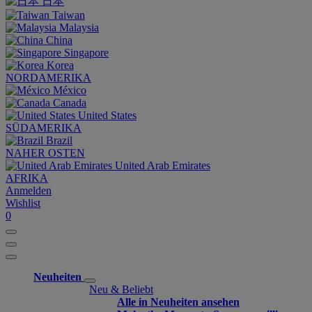
日本
Taiwan
Malaysia
China
Singapore
Korea
NORDAMERIKA
México
Canada
United States
SÜDAMERIKA
Brazil
NAHER OSTEN
United Arab Emirates
AFRIKA
Anmelden
Wishlist
0
Neuheiten
Neu & Beliebt
Alle in Neuheiten ansehen