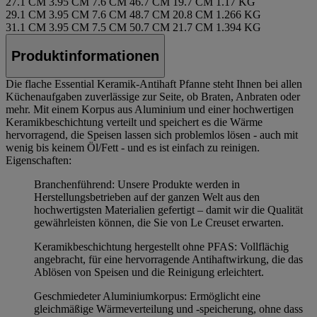
27.1 CM
3.95 CM
7.6 CM
46.7 CM
19.7 CM
1.17 KG
29.1 CM
3.95 CM
7.6 CM
48.7 CM
20.8 CM
1.266 KG
31.1 CM
3.95 CM
7.5 CM
50.7 CM
21.7 CM
1.394 KG
Produktinformationen
Die flache Essential Keramik-Antihaft Pfanne steht Ihnen bei allen
Küchenaufgaben zuverlässige zur Seite, ob Braten, Anbraten oder
mehr. Mit einem Korpus aus Aluminium und einer hochwertigen
Keramikbeschichtung verteilt und speichert es die Wärme
hervorragend, die Speisen lassen sich problemlos lösen - auch mit
wenig bis keinem Öl/Fett - und es ist einfach zu reinigen.
Eigenschaften:
Branchenführend: Unsere Produkte werden in
Herstellungsbetrieben auf der ganzen Welt aus den
hochwertigsten Materialien gefertigt – damit wir die Qualität
gewährleisten können, die Sie von Le Creuset erwarten.
Keramikbeschichtung hergestellt ohne PFAS: Vollflächig
angebracht, für eine hervorragende Antihaftwirkung, die das
Ablösen von Speisen und die Reinigung erleichtert.
Geschmiedeter Aluminiumkorpus: Ermöglicht eine
gleichmäßige Wärmeverteilung und -speicherung, ohne dass