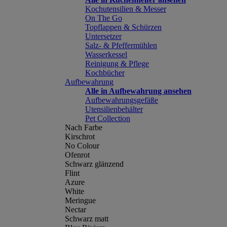
Kochutensilien & Messer
On The Go
Topflappen & Schürzen
Untersetzer
Salz- & Pfeffermühlen
Wasserkessel
Reinigung & Pflege
Kochbücher
Aufbewahrung
Alle in Aufbewahrung ansehen
Aufbewahrungsgefäße
Utensilienbehälter
Pet Collection
Nach Farbe
Kirschrot
No Colour
Ofenrot
Schwarz glänzend
Flint
Azure
White
Meringue
Nectar
Schwarz matt