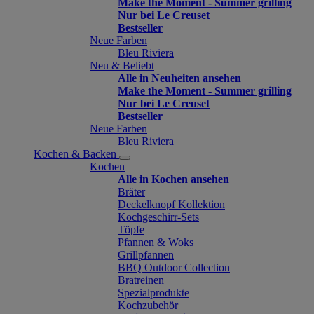
Make the Moment - Summer grilling
Nur bei Le Creuset
Bestseller
Neue Farben
Bleu Riviera
Neu & Beliebt
Alle in Neuheiten ansehen
Make the Moment - Summer grilling
Nur bei Le Creuset
Bestseller
Neue Farben
Bleu Riviera
Kochen & Backen
Kochen
Alle in Kochen ansehen
Bräter
Deckelknopf Kollektion
Kochgeschirr-Sets
Töpfe
Pfannen & Woks
Grillpfannen
BBQ Outdoor Collection
Bratreinen
Spezialprodukte
Kochzubehör