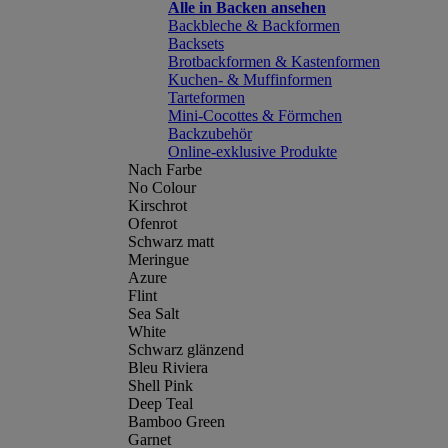
Alle in Backen ansehen
Backbleche & Backformen
Backsets
Brotbackformen & Kastenformen
Kuchen- & Muffinformen
Tarteformen
Mini-Cocottes & Förmchen
Backzubehör
Online-exklusive Produkte
Nach Farbe
No Colour
Kirschrot
Ofenrot
Schwarz matt
Meringue
Azure
Flint
Sea Salt
White
Schwarz glänzend
Bleu Riviera
Shell Pink
Deep Teal
Bamboo Green
Garnet