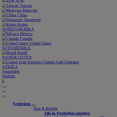
日本
Taiwan
Malaysia
China
Singapore
Korea
NORDAMERIKA
México
Canada
United States
SÜDAMERIKA
Brazil
NAHER OSTEN
United Arab Emirates
AFRIKA
Anmelden
Wishlist
0
Neuheiten
Neu & Beliebt
Alle in Neuheiten ansehen