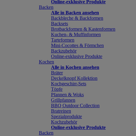
Online-exklusive Produkte
Backen
Alle in Backen ansehen
Backbleche & Backformen
Backsets
Brotbackformen & Kastenformen
Kuchen- & Muffinformen
Tarteformen
Mini-Cocottes & Förmchen
Backzubehör
Online-exklusive Produkte
Kochen
Alle in Kochen ansehen
Bräter
Deckelknopf Kollektion
Kochgeschirr-Sets
Töpfe
Pfannen & Woks
Grillpfannen
BBQ Outdoor Collection
Bratreinen
Spezialprodukte
Kochzubehör
Online-exklusive Produkte
Backen