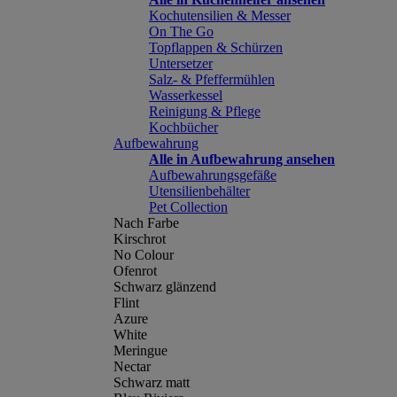
Kochutensilien & Messer
On The Go
Topflappen & Schürzen
Untersetzer
Salz- & Pfeffermühlen
Wasserkessel
Reinigung & Pflege
Kochbücher
Aufbewahrung
Alle in Aufbewahrung ansehen
Aufbewahrungsgefäße
Utensilienbehälter
Pet Collection
Nach Farbe
Kirschrot
No Colour
Ofenrot
Schwarz glänzend
Flint
Azure
White
Meringue
Nectar
Schwarz matt