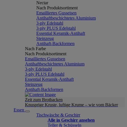
Nectar
Nach Produktsortiment
Emailliertes Gusseisen
Antihaftbeschichtetes Aluminium
3-ply Edelstahl
3-ply PLUS Edelstahl
Essential Keramik-Antihaft
Steinzeug
Antihaft-Backformen
Nach Farbe
Nach Produktsortiment
Emailliertes Gusseisen
Antihaftbeschichtetes Aluminium
3-ply Edelstahl
3-ply PLUS Edelstahl
Essential Keramik-Antihaft
Steinzeug
Antihaft-Backformen
Zeit zum Brotbacken
Knusprige Kruste, luftige Krume – wie vom Bäcker
Essen
Tischwäsche & Geschirr
Alle in Geschirr ansehen
Teller & Schüsseln