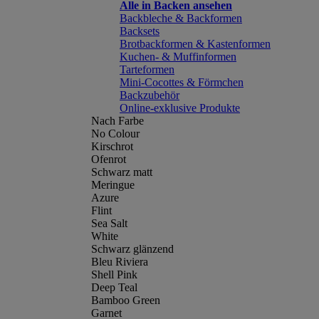
Alle in Backen ansehen
Backbleche & Backformen
Backsets
Brotbackformen & Kastenformen
Kuchen- & Muffinformen
Tarteformen
Mini-Cocottes & Förmchen
Backzubehör
Online-exklusive Produkte
Nach Farbe
No Colour
Kirschrot
Ofenrot
Schwarz matt
Meringue
Azure
Flint
Sea Salt
White
Schwarz glänzend
Bleu Riviera
Shell Pink
Deep Teal
Bamboo Green
Garnet