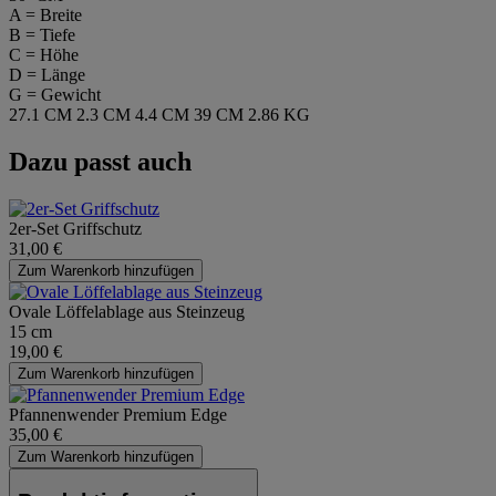
A = Breite
B = Tiefe
C = Höhe
D = Länge
G = Gewicht
27.1 CM
2.3 CM
4.4 CM
39 CM
2.86 KG
Dazu passt auch
2er-Set Griffschutz
31,00 €
Zum Warenkorb hinzufügen
Ovale Löffelablage aus Steinzeug
15 cm
19,00 €
Zum Warenkorb hinzufügen
Pfannenwender Premium Edge
35,00 €
Zum Warenkorb hinzufügen