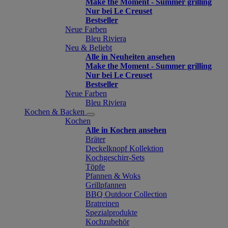
Make the Moment - Summer grilling
Nur bei Le Creuset
Bestseller
Neue Farben
Bleu Riviera
Neu & Beliebt
Alle in Neuheiten ansehen
Make the Moment - Summer grilling
Nur bei Le Creuset
Bestseller
Neue Farben
Bleu Riviera
Kochen & Backen
Kochen
Alle in Kochen ansehen
Bräter
Deckelknopf Kollektion
Kochgeschirr-Sets
Töpfe
Pfannen & Woks
Grillpfannen
BBQ Outdoor Collection
Bratreinen
Spezialprodukte
Kochzubehör