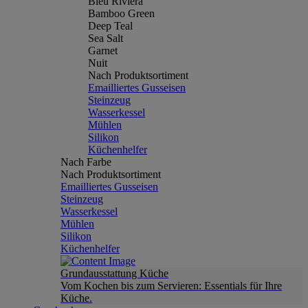
Bleu Riviera
Bamboo Green
Deep Teal
Sea Salt
Garnet
Nuit
Nach Produktsortiment
Emailliertes Gusseisen
Steinzeug
Wasserkessel
Mühlen
Silikon
Küchenhelfer
Nach Farbe
Nach Produktsortiment
Emailliertes Gusseisen
Steinzeug
Wasserkessel
Mühlen
Silikon
Küchenhelfer
Grundausstattung Küche
Vom Kochen bis zum Servieren: Essentials für Ihre
Küche.