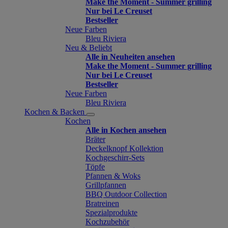
Make the Moment - Summer grilling
Nur bei Le Creuset
Bestseller
Neue Farben
Bleu Riviera
Neu & Beliebt
Alle in Neuheiten ansehen
Make the Moment - Summer grilling
Nur bei Le Creuset
Bestseller
Neue Farben
Bleu Riviera
Kochen & Backen
Kochen
Alle in Kochen ansehen
Bräter
Deckelknopf Kollektion
Kochgeschirr-Sets
Töpfe
Pfannen & Woks
Grillpfannen
BBQ Outdoor Collection
Bratreinen
Spezialprodukte
Kochzubehör