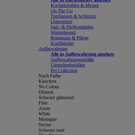
Kochutensilien & Messer
On The Go
Topflappen & Schürzen
Untersetzer
Salz- & Pfeffermühlen
Wasserkessel
Reinigung & Pflege
Kochbücher
Aufbewahrung
Alle in Aufbewahrung ansehen
Aufbewahrungsgefäße
Utensilienbehälter
Pet Collection
Nach Farbe
Kirschrot
No Colour
Ofenrot
Schwarz glänzend
Flint
Azure
White
Meringue
Nectar
Schwarz matt