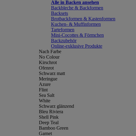
Alle in Backen ansehen
Backbleche & Backformen
Backsets
Brotbackformen & Kastenformen
Kuchen- & Muffinformen
Tarteformen
Mini-Cocottes & Förmchen
Backzubehör
Online-exklusive Produkte
Nach Farbe
No Colour
Kirschrot
Ofenrot
Schwarz matt
Meringue
Azure
Flint
Sea Salt
White
Schwarz glänzend
Bleu Riviera
Shell Pink
Deep Teal
Bamboo Green
Garnet