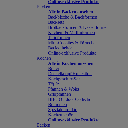
Online-exklusive Produkte
Backen
Alle in Backen ansehen
Backbleche & Backformen
Backsets
Brotbackformen & Kastenformen
Kuchen- & Muffinformen
Tarteformen
Mini-Cocottes & Förmchen
Backzubehör
Online-exklusive Produkte
Kochen
Alle in Kochen ansehen
Bräter
Deckelknopf Kollektion
Kochgeschirr-Sets
Töpfe
Pfannen & Woks
Grillpfannen
BBQ Outdoor Collection
Bratreinen
Spezialprodukte
Kochzubehör
Online-exklusive Produkte
Backen