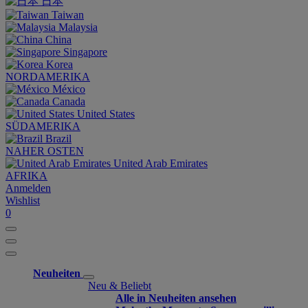
日本
Taiwan
Malaysia
China
Singapore
Korea
NORDAMERIKA
México
Canada
United States
SÜDAMERIKA
Brazil
NAHER OSTEN
United Arab Emirates
AFRIKA
Anmelden
Wishlist
0
Neuheiten
Neu & Beliebt
Alle in Neuheiten ansehen