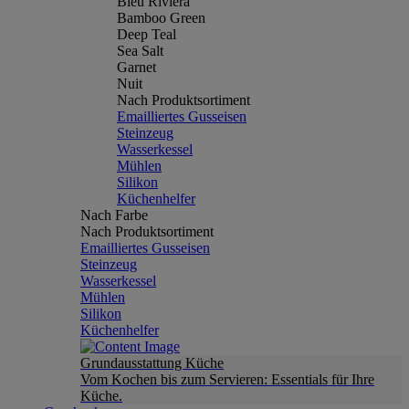
Bleu Riviera
Bamboo Green
Deep Teal
Sea Salt
Garnet
Nuit
Nach Produktsortiment
Emailliertes Gusseisen
Steinzeug
Wasserkessel
Mühlen
Silikon
Küchenhelfer
Nach Farbe
Nach Produktsortiment
Emailliertes Gusseisen
Steinzeug
Wasserkessel
Mühlen
Silikon
Küchenhelfer
Grundausstattung Küche
Vom Kochen bis zum Servieren: Essentials für Ihre
Küche.