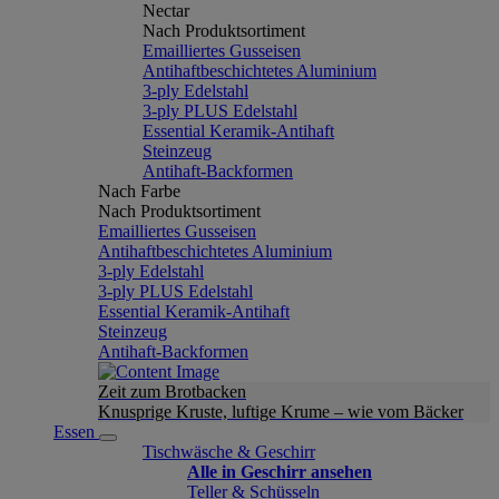
Nectar
Nach Produktsortiment
Emailliertes Gusseisen
Antihaftbeschichtetes Aluminium
3-ply Edelstahl
3-ply PLUS Edelstahl
Essential Keramik-Antihaft
Steinzeug
Antihaft-Backformen
Nach Farbe
Nach Produktsortiment
Emailliertes Gusseisen
Antihaftbeschichtetes Aluminium
3-ply Edelstahl
3-ply PLUS Edelstahl
Essential Keramik-Antihaft
Steinzeug
Antihaft-Backformen
Zeit zum Brotbacken
Knusprige Kruste, luftige Krume – wie vom Bäcker
Essen
Tischwäsche & Geschirr
Alle in Geschirr ansehen
Teller & Schüsseln