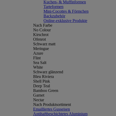
Kuchen- & Muffinformen
Tarteformen
Mini-Cocottes & Förmchen
Backzubehör
Online-exklusive Produkte
Nach Farbe
No Colour
Kirschrot
Ofenrot
Schwarz matt
Meringue
Azure
Flint
Sea Salt
White
Schwarz glänzend
Bleu Riviera
Shell Pink
Deep Teal
Bamboo Green
Garnet
Nectar
Nach Produktsortiment
Emailliertes Gusseisen
Antihaftbeschichtetes Aluminium