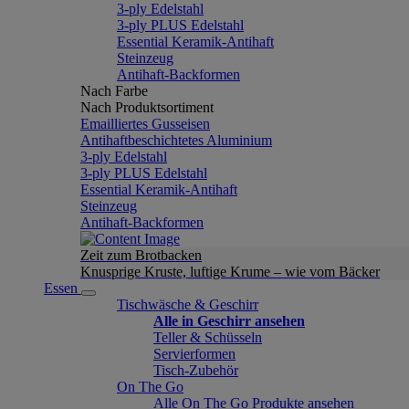
3-ply Edelstahl
3-ply PLUS Edelstahl
Essential Keramik-Antihaft
Steinzeug
Antihaft-Backformen
Nach Farbe
Nach Produktsortiment
Emailliertes Gusseisen
Antihaftbeschichtetes Aluminium
3-ply Edelstahl
3-ply PLUS Edelstahl
Essential Keramik-Antihaft
Steinzeug
Antihaft-Backformen
Zeit zum Brotbacken
Knusprige Kruste, luftige Krume – wie vom Bäcker
Essen
Tischwäsche & Geschirr
Alle in Geschirr ansehen
Teller & Schüsseln
Servierformen
Tisch-Zubehör
On The Go
Alle On The Go Produkte ansehen