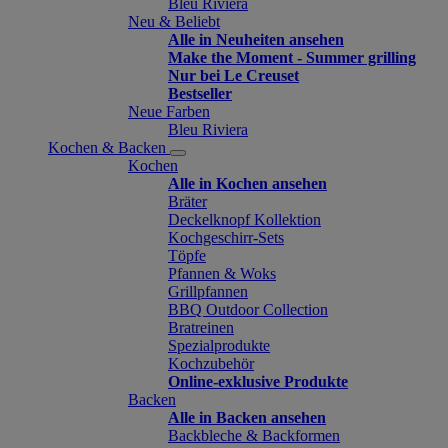
Bleu Riviera
Neu & Beliebt
Alle in Neuheiten ansehen
Make the Moment - Summer grilling
Nur bei Le Creuset
Bestseller
Neue Farben
Bleu Riviera
Kochen & Backen
Kochen
Alle in Kochen ansehen
Bräter
Deckelknopf Kollektion
Kochgeschirr-Sets
Töpfe
Pfannen & Woks
Grillpfannen
BBQ Outdoor Collection
Bratreinen
Spezialprodukte
Kochzubehör
Online-exklusive Produkte
Backen
Alle in Backen ansehen
Backbleche & Backformen