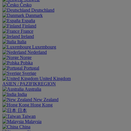
Česko
Deutschland
Danmark
España
Finland
France
Ireland
Italia
Luxembourg
Nederland
Norge
Polska
Portugal
Sverige
United Kingdom
ASIEN / PAZIFIKREGION
Australia
India
New Zealand
Hong Kong
日本
Taiwan
Malaysia
China