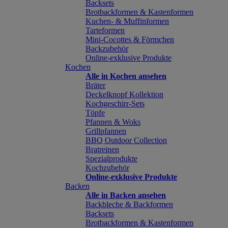
Backsets
Brotbackformen & Kastenformen
Kuchen- & Muffinformen
Tarteformen
Mini-Cocottes & Förmchen
Backzubehör
Online-exklusive Produkte
Kochen
Alle in Kochen ansehen
Bräter
Deckelknopf Kollektion
Kochgeschirr-Sets
Töpfe
Pfannen & Woks
Grillpfannen
BBQ Outdoor Collection
Bratreinen
Spezialprodukte
Kochzubehör
Online-exklusive Produkte
Backen
Alle in Backen ansehen
Backbleche & Backformen
Backsets
Brotbackformen & Kastenformen