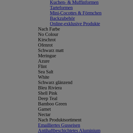
Kuchen- & Muffinformen
Tarteformen
Mini-Cocottes & Förmchen
Backzubehör
Online-exklusive Produkte
Nach Farbe
No Colour
Kirschrot
Ofenrot
Schwarz matt
Meringue
Azure
Flint
Sea Salt
White
Schwarz glänzend
Bleu Riviera
Shell Pink
Deep Teal
Bamboo Green
Garnet
Nectar
Nach Produktsortiment
Emailliertes Gusseisen
Antihaftbeschichtetes Aluminium