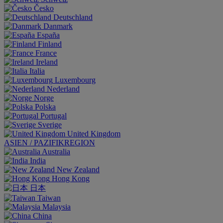
Česko
Deutschland
Danmark
España
Finland
France
Ireland
Italia
Luxembourg
Nederland
Norge
Polska
Portugal
Sverige
United Kingdom
ASIEN / PAZIFIKREGION
Australia
India
New Zealand
Hong Kong
日本
Taiwan
Malaysia
China