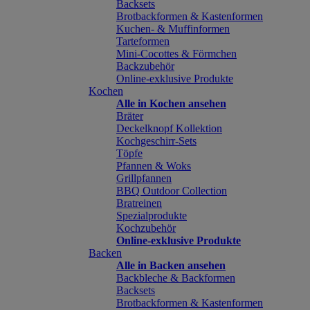
Backsets
Brotbackformen & Kastenformen
Kuchen- & Muffinformen
Tarteformen
Mini-Cocottes & Förmchen
Backzubehör
Online-exklusive Produkte
Kochen
Alle in Kochen ansehen
Bräter
Deckelknopf Kollektion
Kochgeschirr-Sets
Töpfe
Pfannen & Woks
Grillpfannen
BBQ Outdoor Collection
Bratreinen
Spezialprodukte
Kochzubehör
Online-exklusive Produkte
Backen
Alle in Backen ansehen
Backbleche & Backformen
Backsets
Brotbackformen & Kastenformen