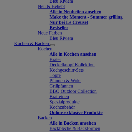
Bleu Riviera
Neu & Beliebt
Alle in Neuheiten ansehen
Make the Moment - Summer grilling
Nur bei Le Creuset
Bestseller
Neue Farben
Bleu Riviera
Kochen & Backen
Kochen
Alle in Kochen ansehen
Bräter
Deckelknopf Kollektion
Kochgeschirr-Sets
Töpfe
Pfannen & Woks
Grillpfannen
BBQ Outdoor Collection
Bratreinen
Spezialprodukte
Kochzubehör
Online-exklusive Produkte
Backen
Alle in Backen ansehen
Backbleche & Backformen