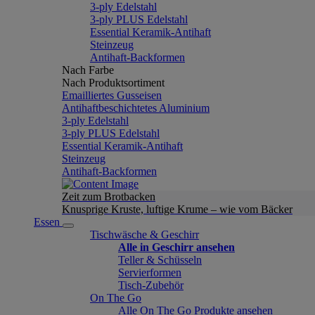
3-ply Edelstahl
3-ply PLUS Edelstahl
Essential Keramik-Antihaft
Steinzeug
Antihaft-Backformen
Nach Farbe
Nach Produktsortiment
Emailliertes Gusseisen
Antihaftbeschichtetes Aluminium
3-ply Edelstahl
3-ply PLUS Edelstahl
Essential Keramik-Antihaft
Steinzeug
Antihaft-Backformen
Zeit zum Brotbacken
Knusprige Kruste, luftige Krume – wie vom Bäcker
Essen
Tischwäsche & Geschirr
Alle in Geschirr ansehen
Teller & Schüsseln
Servierformen
Tisch-Zubehör
On The Go
Alle On The Go Produkte ansehen