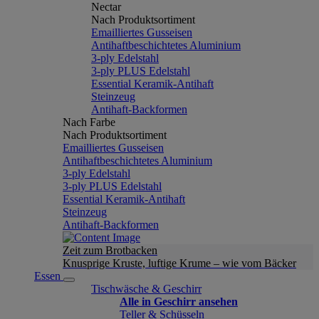
Nectar
Nach Produktsortiment
Emailliertes Gusseisen
Antihaftbeschichtetes Aluminium
3-ply Edelstahl
3-ply PLUS Edelstahl
Essential Keramik-Antihaft
Steinzeug
Antihaft-Backformen
Nach Farbe
Nach Produktsortiment
Emailliertes Gusseisen
Antihaftbeschichtetes Aluminium
3-ply Edelstahl
3-ply PLUS Edelstahl
Essential Keramik-Antihaft
Steinzeug
Antihaft-Backformen
Zeit zum Brotbacken
Knusprige Kruste, luftige Krume – wie vom Bäcker
Essen
Tischwäsche & Geschirr
Alle in Geschirr ansehen
Teller & Schüsseln