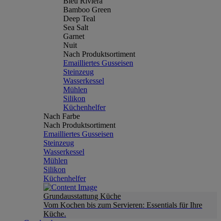
Bleu Riviera
Bamboo Green
Deep Teal
Sea Salt
Garnet
Nuit
Nach Produktsortiment
Emailliertes Gusseisen
Steinzeug
Wasserkessel
Mühlen
Silikon
Küchenhelfer
Nach Farbe
Nach Produktsortiment
Emailliertes Gusseisen
Steinzeug
Wasserkessel
Mühlen
Silikon
Küchenhelfer
Grundausstattung Küche
Vom Kochen bis zum Servieren: Essentials für Ihre
Küche.