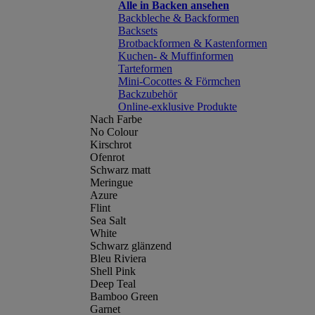
Alle in Backen ansehen
Backbleche & Backformen
Backsets
Brotbackformen & Kastenformen
Kuchen- & Muffinformen
Tarteformen
Mini-Cocottes & Förmchen
Backzubehör
Online-exklusive Produkte
Nach Farbe
No Colour
Kirschrot
Ofenrot
Schwarz matt
Meringue
Azure
Flint
Sea Salt
White
Schwarz glänzend
Bleu Riviera
Shell Pink
Deep Teal
Bamboo Green
Garnet