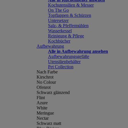
Kochutensilien & Messer
On The Go
Topflappen & Schürzen
Untersetzer
Salz- & Pfeffermühlen
Wasserkessel
Reinigung & Pflege
Kochbücher
Aufbewahrung
Alle in Aufbewahrung ansehen
Aufbewahrungsgefäße
Utensilienbehälter
Pet Collection
Nach Farbe
Kirschrot
No Colour
Ofenrot
Schwarz glänzend
Flint
Azure
White
Meringue
Nectar
Schwarz matt