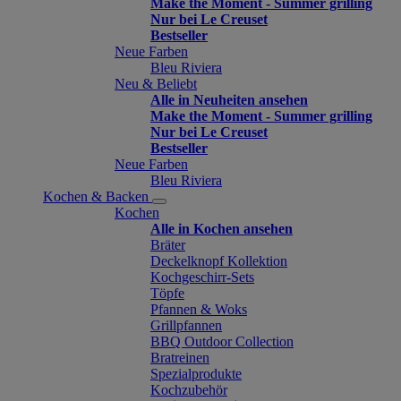
Make the Moment - Summer grilling
Nur bei Le Creuset
Bestseller
Neue Farben
Bleu Riviera
Neu & Beliebt
Alle in Neuheiten ansehen
Make the Moment - Summer grilling
Nur bei Le Creuset
Bestseller
Neue Farben
Bleu Riviera
Kochen & Backen
Kochen
Alle in Kochen ansehen
Bräter
Deckelknopf Kollektion
Kochgeschirr-Sets
Töpfe
Pfannen & Woks
Grillpfannen
BBQ Outdoor Collection
Bratreinen
Spezialprodukte
Kochzubehör