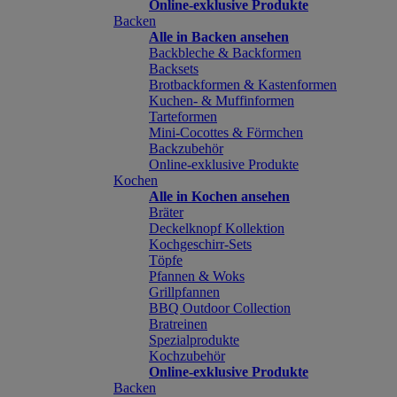
Online-exklusive Produkte
Backen
Alle in Backen ansehen
Backbleche & Backformen
Backsets
Brotbackformen & Kastenformen
Kuchen- & Muffinformen
Tarteformen
Mini-Cocottes & Förmchen
Backzubehör
Online-exklusive Produkte
Kochen
Alle in Kochen ansehen
Bräter
Deckelknopf Kollektion
Kochgeschirr-Sets
Töpfe
Pfannen & Woks
Grillpfannen
BBQ Outdoor Collection
Bratreinen
Spezialprodukte
Kochzubehör
Online-exklusive Produkte
Backen