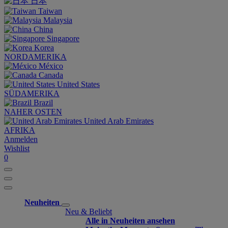
日本
Taiwan
Malaysia
China
Singapore
Korea
NORDAMERIKA
México
Canada
United States
SÜDAMERIKA
Brazil
NAHER OSTEN
United Arab Emirates
AFRIKA
Anmelden
Wishlist
0
Neuheiten
Neu & Beliebt
Alle in Neuheiten ansehen