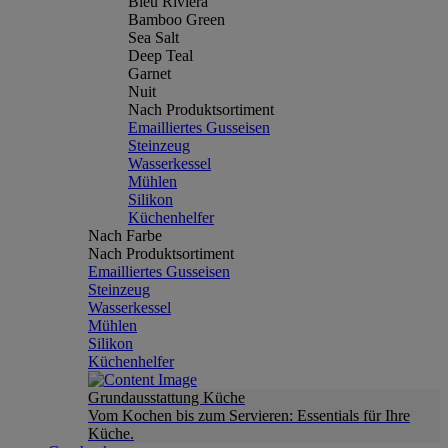
Bleu Riviera
Bamboo Green
Sea Salt
Deep Teal
Garnet
Nuit
Nach Produktsortiment
Emailliertes Gusseisen
Steinzeug
Wasserkessel
Mühlen
Silikon
Küchenhelfer
Nach Farbe
Nach Produktsortiment
Emailliertes Gusseisen
Steinzeug
Wasserkessel
Mühlen
Silikon
Küchenhelfer
Grundausstattung Küche
Vom Kochen bis zum Servieren: Essentials für Ihre
Küche.