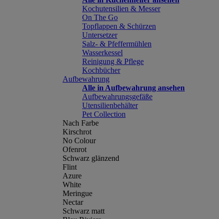
Kochutensilien & Messer
On The Go
Topflappen & Schürzen
Untersetzer
Salz- & Pfeffermühlen
Wasserkessel
Reinigung & Pflege
Kochbücher
Aufbewahrung
Alle in Aufbewahrung ansehen
Aufbewahrungsgefäße
Utensilienbehälter
Pet Collection
Nach Farbe
Kirschrot
No Colour
Ofenrot
Schwarz glänzend
Flint
Azure
White
Meringue
Nectar
Schwarz matt