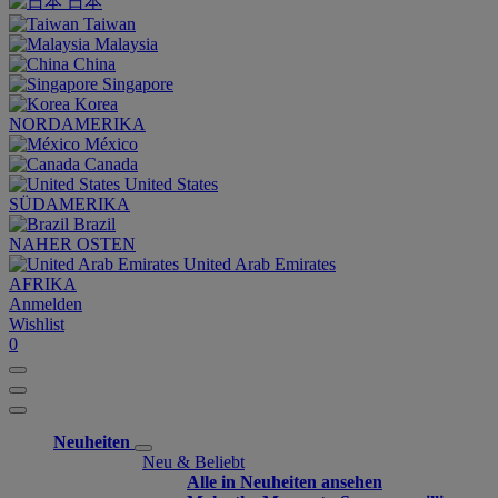
日本
Taiwan
Malaysia
China
Singapore
Korea
NORDAMERIKA
México
Canada
United States
SÜDAMERIKA
Brazil
NAHER OSTEN
United Arab Emirates
AFRIKA
Anmelden
Wishlist
0
Neuheiten
Neu & Beliebt
Alle in Neuheiten ansehen