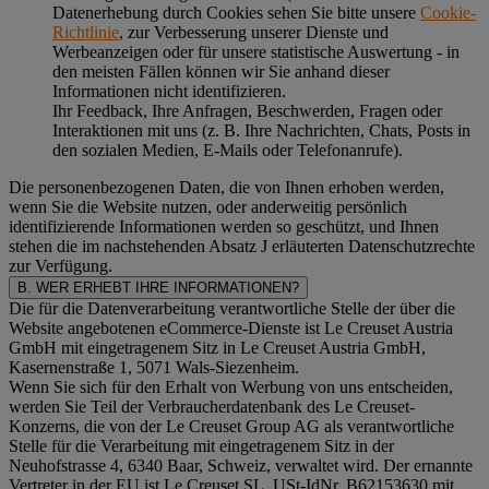
Datenerhebung durch Cookies sehen Sie bitte unsere
Cookie-
Richtlinie
, zur Verbesserung unserer Dienste und
Werbeanzeigen oder für unsere statistische Auswertung - in
den meisten Fällen können wir Sie anhand dieser
Informationen nicht identifizieren.
Ihr Feedback, Ihre Anfragen, Beschwerden, Fragen oder
Interaktionen mit uns (z. B. Ihre Nachrichten, Chats, Posts in
den sozialen Medien, E-Mails oder Telefonanrufe).
Die personenbezogenen Daten, die von Ihnen erhoben werden,
wenn Sie die Website nutzen, oder anderweitig persönlich
identifizierende Informationen werden so geschützt, und Ihnen
stehen die im nachstehenden
Absatz J
erläuterten Datenschutzrechte
zur Verfügung.
B. WER ERHEBT IHRE INFORMATIONEN?
Die für die Datenverarbeitung verantwortliche Stelle der über die
Website angebotenen eCommerce-Dienste ist Le Creuset Austria
GmbH mit eingetragenem Sitz in Le Creuset Austria GmbH,
Kasernenstraße 1, 5071 Wals-Siezenheim.
Wenn Sie sich für den Erhalt von Werbung von uns entscheiden,
werden Sie Teil der Verbraucherdatenbank des Le Creuset-
Konzerns, die von der Le Creuset Group AG als verantwortliche
Stelle für die Verarbeitung mit eingetragenem Sitz in der
Neuhofstrasse 4, 6340 Baar, Schweiz, verwaltet wird. Der ernannte
Vertreter in der EU ist Le Creuset SL, USt-IdNr. B62153630 mit