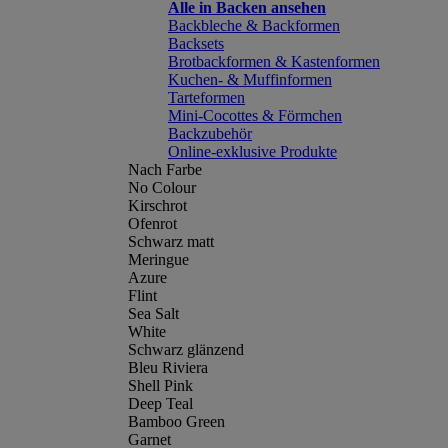
Alle in Backen ansehen
Backbleche & Backformen
Backsets
Brotbackformen & Kastenformen
Kuchen- & Muffinformen
Tarteformen
Mini-Cocottes & Förmchen
Backzubehör
Online-exklusive Produkte
Nach Farbe
No Colour
Kirschrot
Ofenrot
Schwarz matt
Meringue
Azure
Flint
Sea Salt
White
Schwarz glänzend
Bleu Riviera
Shell Pink
Deep Teal
Bamboo Green
Garnet