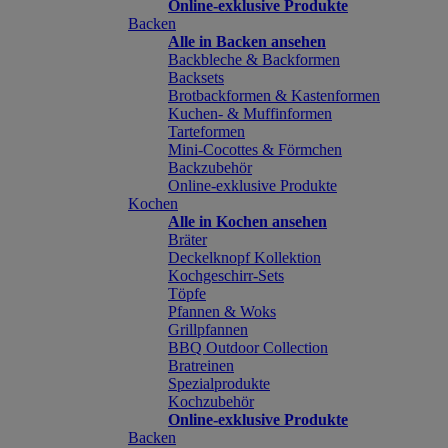
Online-exklusive Produkte
Backen
Alle in Backen ansehen
Backbleche & Backformen
Backsets
Brotbackformen & Kastenformen
Kuchen- & Muffinformen
Tarteformen
Mini-Cocottes & Förmchen
Backzubehör
Online-exklusive Produkte
Kochen
Alle in Kochen ansehen
Bräter
Deckelknopf Kollektion
Kochgeschirr-Sets
Töpfe
Pfannen & Woks
Grillpfannen
BBQ Outdoor Collection
Bratreinen
Spezialprodukte
Kochzubehör
Online-exklusive Produkte
Backen