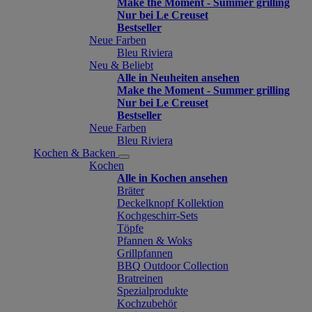
Make the Moment - Summer grilling
Nur bei Le Creuset
Bestseller
Neue Farben
Bleu Riviera
Neu & Beliebt
Alle in Neuheiten ansehen
Make the Moment - Summer grilling
Nur bei Le Creuset
Bestseller
Neue Farben
Bleu Riviera
Kochen & Backen
Kochen
Alle in Kochen ansehen
Bräter
Deckelknopf Kollektion
Kochgeschirr-Sets
Töpfe
Pfannen & Woks
Grillpfannen
BBQ Outdoor Collection
Bratreinen
Spezialprodukte
Kochzubehör