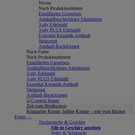
Nectar
Nach Produktsortiment
Emailliertes Gusseisen
Antihaftbeschichtetes Aluminium
3-ply Edelstahl
3-ply PLUS Edelstahl
Essential Keramik-Antihaft
Steinzeug
Antihaft-Backformen
Nach Farbe
Nach Produktsortiment
Emailliertes Gusseisen
Antihaftbeschichtetes Aluminium
3-ply Edelstahl
3-ply PLUS Edelstahl
Essential Keramik-Antihaft
Steinzeug
Antihaft-Backformen
Zeit zum Brotbacken
Knusprige Kruste, luftige Krume – wie vom Bäcker
Essen
Tischwäsche & Geschirr
Alle in Geschirr ansehen
Teller & Schüsseln