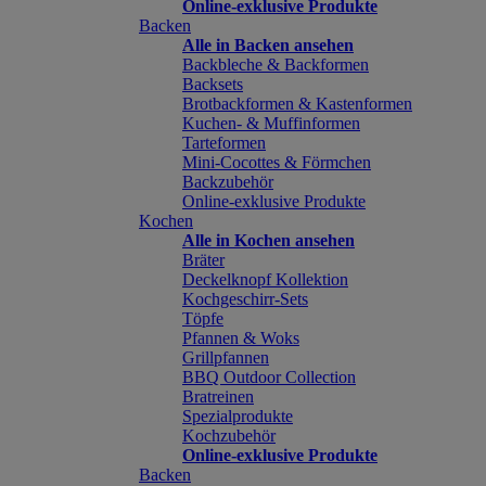
Online-exklusive Produkte
Backen
Alle in Backen ansehen
Backbleche & Backformen
Backsets
Brotbackformen & Kastenformen
Kuchen- & Muffinformen
Tarteformen
Mini-Cocottes & Förmchen
Backzubehör
Online-exklusive Produkte
Kochen
Alle in Kochen ansehen
Bräter
Deckelknopf Kollektion
Kochgeschirr-Sets
Töpfe
Pfannen & Woks
Grillpfannen
BBQ Outdoor Collection
Bratreinen
Spezialprodukte
Kochzubehör
Online-exklusive Produkte
Backen