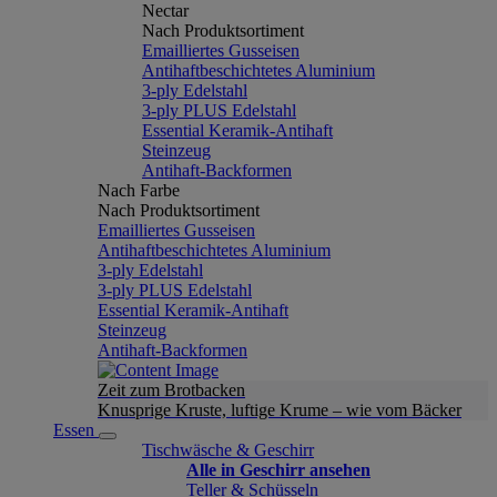
Nectar
Nach Produktsortiment
Emailliertes Gusseisen
Antihaftbeschichtetes Aluminium
3-ply Edelstahl
3-ply PLUS Edelstahl
Essential Keramik-Antihaft
Steinzeug
Antihaft-Backformen
Nach Farbe
Nach Produktsortiment
Emailliertes Gusseisen
Antihaftbeschichtetes Aluminium
3-ply Edelstahl
3-ply PLUS Edelstahl
Essential Keramik-Antihaft
Steinzeug
Antihaft-Backformen
Zeit zum Brotbacken
Knusprige Kruste, luftige Krume – wie vom Bäcker
Essen
Tischwäsche & Geschirr
Alle in Geschirr ansehen
Teller & Schüsseln