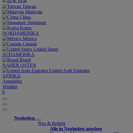
日本
Taiwan
Malaysia
China
Singapore
Korea
NORDAMERIKA
México
Canada
United States
SÜDAMERIKA
Brazil
NAHER OSTEN
United Arab Emirates
AFRIKA
Anmelden
Wishlist
0
Neuheiten
Neu & Beliebt
Alle in Neuheiten ansehen