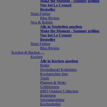
Make the Moment - Summer grilling
Nur bei Le Creuset
Bestseller
Neue Farben
Bleu Riviera
Neu & Beliebt
Alle in Neuheiten ansehen
Make the Moment - Summer grilling
Nur bei Le Creuset
Bestseller
Neue Farben
Bleu Riviera
Kochen & Backen
Kochen
Alle in Kochen ansehen
Bräter
Deckelknopf Kollektion
Kochgeschirr-Sets
Töpfe
Pfannen & Woks
Grillpfannen
BBQ Outdoor Collection
Bratreinen
Spezialprodukte
Kochzubehör