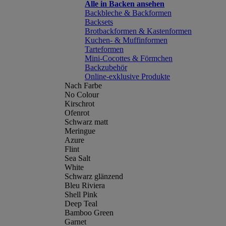
Alle in Backen ansehen
Backbleche & Backformen
Backsets
Brotbackformen & Kastenformen
Kuchen- & Muffinformen
Tarteformen
Mini-Cocottes & Förmchen
Backzubehör
Online-exklusive Produkte
Nach Farbe
No Colour
Kirschrot
Ofenrot
Schwarz matt
Meringue
Azure
Flint
Sea Salt
White
Schwarz glänzend
Bleu Riviera
Shell Pink
Deep Teal
Bamboo Green
Garnet