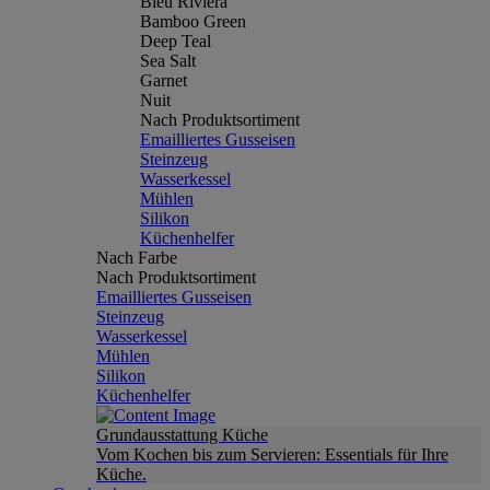
Bleu Riviera
Bamboo Green
Deep Teal
Sea Salt
Garnet
Nuit
Nach Produktsortiment
Emailliertes Gusseisen
Steinzeug
Wasserkessel
Mühlen
Silikon
Küchenhelfer
Nach Farbe
Nach Produktsortiment
Emailliertes Gusseisen
Steinzeug
Wasserkessel
Mühlen
Silikon
Küchenhelfer
Grundausstattung Küche
Vom Kochen bis zum Servieren: Essentials für Ihre
Küche.