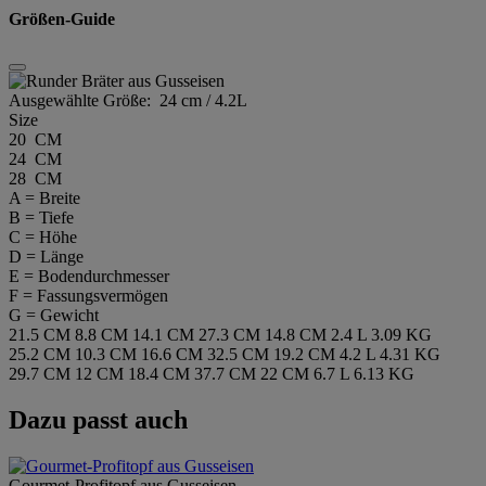
Größen-Guide
Ausgewählte Größe:
24 cm / 4.2L
Size
20 CM
24 CM
28 CM
A = Breite
B = Tiefe
C = Höhe
D = Länge
E = Bodendurchmesser
F = Fassungsvermögen
G = Gewicht
21.5 CM
8.8 CM
14.1 CM
27.3 CM
14.8 CM
2.4 L
3.09 KG
25.2 CM
10.3 CM
16.6 CM
32.5 CM
19.2 CM
4.2 L
4.31 KG
29.7 CM
12 CM
18.4 CM
37.7 CM
22 CM
6.7 L
6.13 KG
Dazu passt auch
Gourmet-Profitopf aus Gusseisen