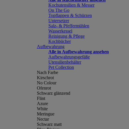
Kochutensilien & Messer
On The Go
Topflappen & Schürzen
Untersetzer
Salz- & Pfeffermühlen
Wasserkessel
Reinigung & Pflege
Kochbücher
Aufbewahrung
Alle in Aufbewahrung ansehen
Aufbewahrungsgefäße
Utensilienbehälter
Pet Collection
Nach Farbe
Kirschrot
No Colour
Ofenrot
Schwarz glänzend
Flint
Azure
White
Meringue
Nectar
Schwarz matt