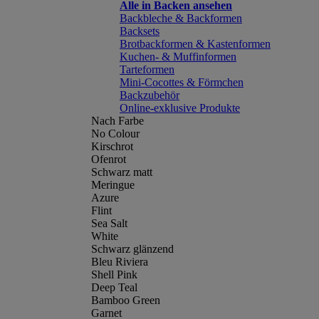
Alle in Backen ansehen
Backbleche & Backformen
Backsets
Brotbackformen & Kastenformen
Kuchen- & Muffinformen
Tarteformen
Mini-Cocottes & Förmchen
Backzubehör
Online-exklusive Produkte
Nach Farbe
No Colour
Kirschrot
Ofenrot
Schwarz matt
Meringue
Azure
Flint
Sea Salt
White
Schwarz glänzend
Bleu Riviera
Shell Pink
Deep Teal
Bamboo Green
Garnet