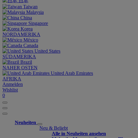
日本
Taiwan
Malaysia
China
Singapore
Korea
NORDAMERIKA
México
Canada
United States
SÜDAMERIKA
Brazil
NAHER OSTEN
United Arab Emirates
AFRIKA
Anmelden
Wishlist
0
Neuheiten
Neu & Beliebt
Alle in Neuheiten ansehen