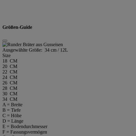
Größen-Guide
Ausgewählte Größe:
34 cm / 12L
Size
18 CM
20 CM
22 CM
24 CM
26 CM
28 CM
30 CM
34 CM
A = Breite
B = Tiefe
C = Höhe
D = Länge
E = Bodendurchmesser
F = Fassungsvermögen