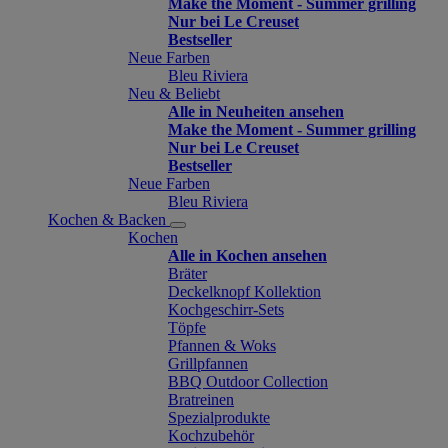
Make the Moment - Summer grilling
Nur bei Le Creuset
Bestseller
Neue Farben
Bleu Riviera
Neu & Beliebt
Alle in Neuheiten ansehen
Make the Moment - Summer grilling
Nur bei Le Creuset
Bestseller
Neue Farben
Bleu Riviera
Kochen & Backen
Kochen
Alle in Kochen ansehen
Bräter
Deckelknopf Kollektion
Kochgeschirr-Sets
Töpfe
Pfannen & Woks
Grillpfannen
BBQ Outdoor Collection
Bratreinen
Spezialprodukte
Kochzubehör