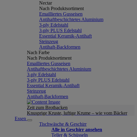
Nectar
Nach Produktsortiment
Emailliertes Gusseisen
Antihaftbeschichtetes Aluminium
3-ply Edelstahl
3-ply PLUS Edelstahl
Essential Keramik-Antihaft
Steinzeug
Antihaft-Backformen
Nach Farbe
Nach Produktsortiment
Emailliertes Gusseisen
Antihaftbeschichtetes Aluminium
3-ply Edelstahl
3-ply PLUS Edelstahl
Essential Keramik-Antihaft
Steinzeug
Antihaft-Backformen
Zeit zum Brotbacken
Knusprige Kruste, luftige Krume – wie vom Bäcker
Essen
Tischwäsche & Geschirr
Alle in Geschirr ansehen
Teller & Schüsseln