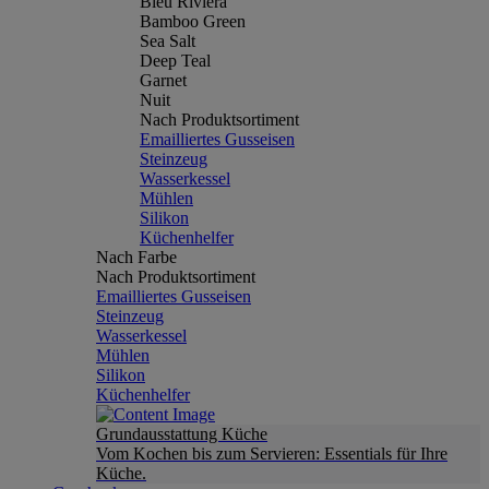
Bleu Riviera
Bamboo Green
Sea Salt
Deep Teal
Garnet
Nuit
Nach Produktsortiment
Emailliertes Gusseisen
Steinzeug
Wasserkessel
Mühlen
Silikon
Küchenhelfer
Nach Farbe
Nach Produktsortiment
Emailliertes Gusseisen
Steinzeug
Wasserkessel
Mühlen
Silikon
Küchenhelfer
Grundausstattung Küche
Vom Kochen bis zum Servieren: Essentials für Ihre
Küche.