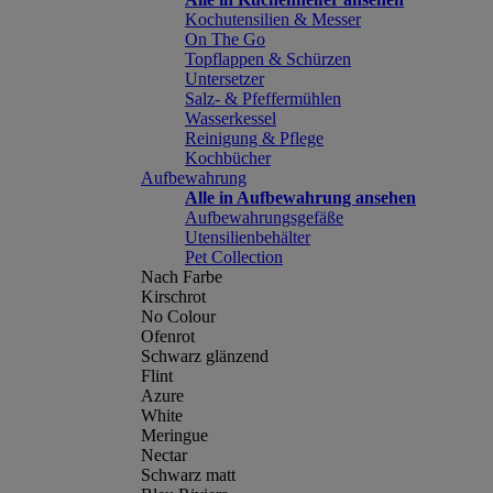
Kochutensilien & Messer
On The Go
Topflappen & Schürzen
Untersetzer
Salz- & Pfeffermühlen
Wasserkessel
Reinigung & Pflege
Kochbücher
Aufbewahrung
Alle in Aufbewahrung ansehen
Aufbewahrungsgefäße
Utensilienbehälter
Pet Collection
Nach Farbe
Kirschrot
No Colour
Ofenrot
Schwarz glänzend
Flint
Azure
White
Meringue
Nectar
Schwarz matt