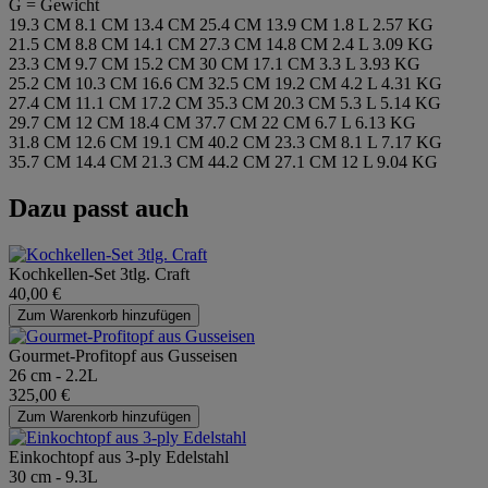
G = Gewicht
19.3 CM
8.1 CM
13.4 CM
25.4 CM
13.9 CM
1.8 L
2.57 KG
21.5 CM
8.8 CM
14.1 CM
27.3 CM
14.8 CM
2.4 L
3.09 KG
23.3 CM
9.7 CM
15.2 CM
30 CM
17.1 CM
3.3 L
3.93 KG
25.2 CM
10.3 CM
16.6 CM
32.5 CM
19.2 CM
4.2 L
4.31 KG
27.4 CM
11.1 CM
17.2 CM
35.3 CM
20.3 CM
5.3 L
5.14 KG
29.7 CM
12 CM
18.4 CM
37.7 CM
22 CM
6.7 L
6.13 KG
31.8 CM
12.6 CM
19.1 CM
40.2 CM
23.3 CM
8.1 L
7.17 KG
35.7 CM
14.4 CM
21.3 CM
44.2 CM
27.1 CM
12 L
9.04 KG
Dazu passt auch
Kochkellen-Set 3tlg. Craft
40,00 €
Zum Warenkorb hinzufügen
Gourmet-Profitopf aus Gusseisen
26 cm - 2.2L
325,00 €
Zum Warenkorb hinzufügen
Einkochtopf aus 3-ply Edelstahl
30 cm - 9.3L