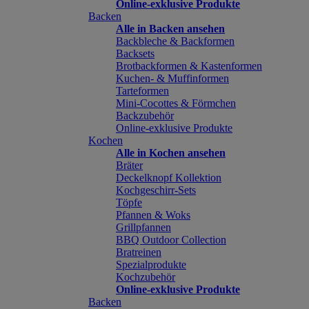
Online-exklusive Produkte
Backen
Alle in Backen ansehen
Backbleche & Backformen
Backsets
Brotbackformen & Kastenformen
Kuchen- & Muffinformen
Tarteformen
Mini-Cocottes & Förmchen
Backzubehör
Online-exklusive Produkte
Kochen
Alle in Kochen ansehen
Bräter
Deckelknopf Kollektion
Kochgeschirr-Sets
Töpfe
Pfannen & Woks
Grillpfannen
BBQ Outdoor Collection
Bratreinen
Spezialprodukte
Kochzubehör
Online-exklusive Produkte
Backen