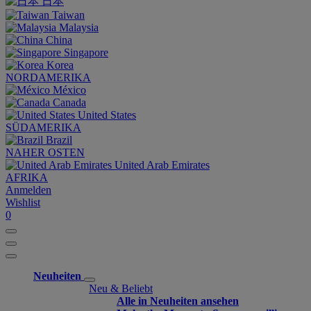
日本
Taiwan
Malaysia
China
Singapore
Korea
NORDAMERIKA
México
Canada
United States
SÜDAMERIKA
Brazil
NAHER OSTEN
United Arab Emirates
AFRIKA
Anmelden
Wishlist
0
Neuheiten
Neu & Beliebt
Alle in Neuheiten ansehen