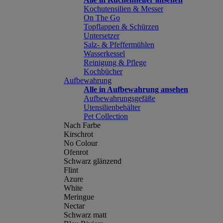
Kochutensilien & Messer
On The Go
Topflappen & Schürzen
Untersetzer
Salz- & Pfeffermühlen
Wasserkessel
Reinigung & Pflege
Kochbücher
Aufbewahrung
Alle in Aufbewahrung ansehen
Aufbewahrungsgefäße
Utensilienbehälter
Pet Collection
Nach Farbe
Kirschrot
No Colour
Ofenrot
Schwarz glänzend
Flint
Azure
White
Meringue
Nectar
Schwarz matt