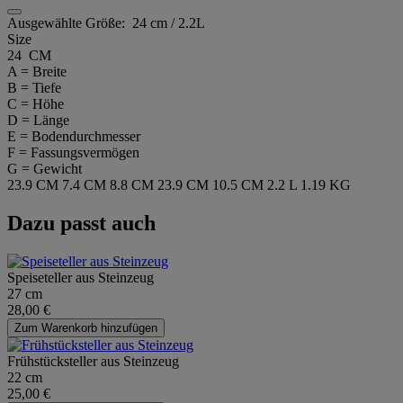
Ausgewählte Größe:
24 cm / 2.2L
Size
24 CM
A = Breite
B = Tiefe
C = Höhe
D = Länge
E = Bodendurchmesser
F = Fassungsvermögen
G = Gewicht
23.9 CM
7.4 CM
8.8 CM
23.9 CM
10.5 CM
2.2 L
1.19 KG
Dazu passt auch
Speiseteller aus Steinzeug
27 cm
28,00 €
Zum Warenkorb hinzufügen
Frühstücksteller aus Steinzeug
22 cm
25,00 €