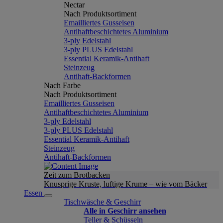
Nectar
Nach Produktsortiment
Emailliertes Gusseisen
Antihaftbeschichtetes Aluminium
3-ply Edelstahl
3-ply PLUS Edelstahl
Essential Keramik-Antihaft
Steinzeug
Antihaft-Backformen
Nach Farbe
Nach Produktsortiment
Emailliertes Gusseisen
Antihaftbeschichtetes Aluminium
3-ply Edelstahl
3-ply PLUS Edelstahl
Essential Keramik-Antihaft
Steinzeug
Antihaft-Backformen
Zeit zum Brotbacken
Knusprige Kruste, luftige Krume – wie vom Bäcker
Essen
Tischwäsche & Geschirr
Alle in Geschirr ansehen
Teller & Schüsseln