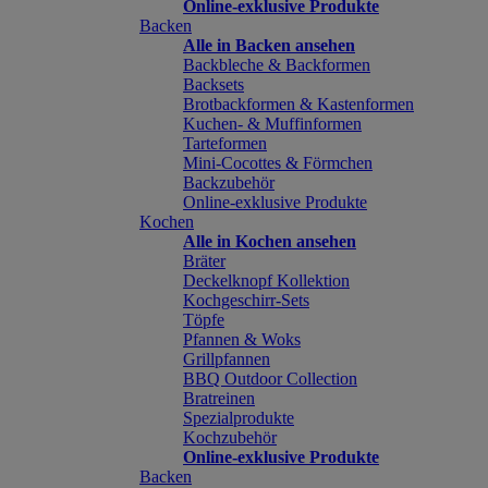
Online-exklusive Produkte
Backen
Alle in Backen ansehen
Backbleche & Backformen
Backsets
Brotbackformen & Kastenformen
Kuchen- & Muffinformen
Tarteformen
Mini-Cocottes & Förmchen
Backzubehör
Online-exklusive Produkte
Kochen
Alle in Kochen ansehen
Bräter
Deckelknopf Kollektion
Kochgeschirr-Sets
Töpfe
Pfannen & Woks
Grillpfannen
BBQ Outdoor Collection
Bratreinen
Spezialprodukte
Kochzubehör
Online-exklusive Produkte
Backen