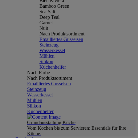
Bleu Riviera
Bamboo Green
Sea Salt
Deep Teal
Garnet
Nuit
Nach Produktsortiment
Emailliertes Gusseisen
Steinzeug
Wasserkessel
Mühlen
Silikon
Küchenhelfer
Nach Farbe
Nach Produktsortiment
Emailliertes Gusseisen
Steinzeug
Wasserkessel
Mühlen
Silikon
Küchenhelfer
Grundausstattung Küche
Vom Kochen bis zum Servieren: Essentials für Ihre
Küche.