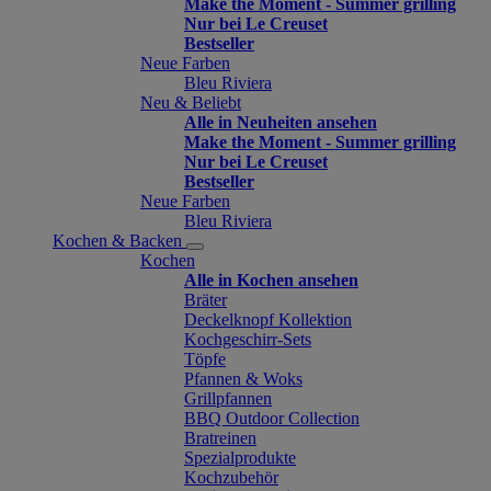
Make the Moment - Summer grilling
Nur bei Le Creuset
Bestseller
Neue Farben
Bleu Riviera
Neu & Beliebt
Alle in Neuheiten ansehen
Make the Moment - Summer grilling
Nur bei Le Creuset
Bestseller
Neue Farben
Bleu Riviera
Kochen & Backen
Kochen
Alle in Kochen ansehen
Bräter
Deckelknopf Kollektion
Kochgeschirr-Sets
Töpfe
Pfannen & Woks
Grillpfannen
BBQ Outdoor Collection
Bratreinen
Spezialprodukte
Kochzubehör