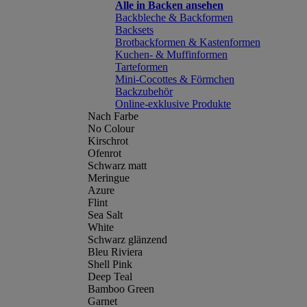
Alle in Backen ansehen
Backbleche & Backformen
Backsets
Brotbackformen & Kastenformen
Kuchen- & Muffinformen
Tarteformen
Mini-Cocottes & Förmchen
Backzubehör
Online-exklusive Produkte
Nach Farbe
No Colour
Kirschrot
Ofenrot
Schwarz matt
Meringue
Azure
Flint
Sea Salt
White
Schwarz glänzend
Bleu Riviera
Shell Pink
Deep Teal
Bamboo Green
Garnet