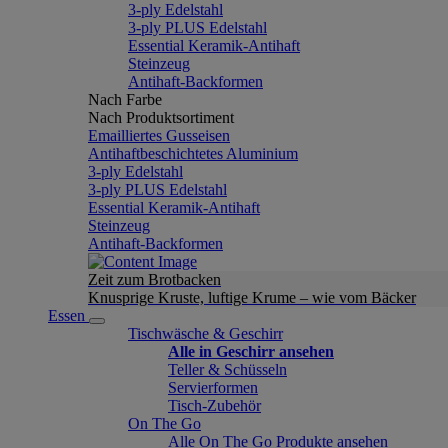
3-ply Edelstahl
3-ply PLUS Edelstahl
Essential Keramik-Antihaft
Steinzeug
Antihaft-Backformen
Nach Farbe
Nach Produktsortiment
Emailliertes Gusseisen
Antihaftbeschichtetes Aluminium
3-ply Edelstahl
3-ply PLUS Edelstahl
Essential Keramik-Antihaft
Steinzeug
Antihaft-Backformen
Zeit zum Brotbacken
Knusprige Kruste, luftige Krume – wie vom Bäcker
Essen
Tischwäsche & Geschirr
Alle in Geschirr ansehen
Teller & Schüsseln
Servierformen
Tisch-Zubehör
On The Go
Alle On The Go Produkte ansehen