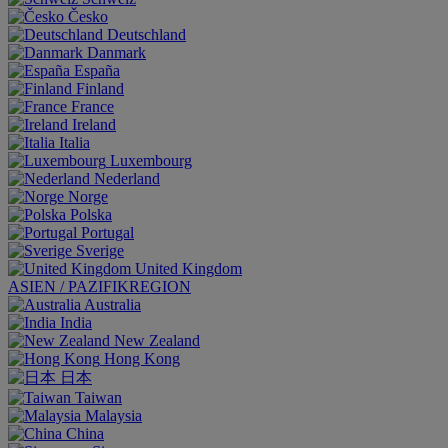
Česko
Deutschland
Danmark
España
Finland
France
Ireland
Italia
Luxembourg
Nederland
Norge
Polska
Portugal
Sverige
United Kingdom
ASIEN / PAZIFIKREGION
Australia
India
New Zealand
Hong Kong
日本
Taiwan
Malaysia
China