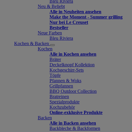
Bleu Riviera
Neu & Beliebt
Alle in Neuheiten ansehen
Make the Moment - Summer grilling
Nur bei Le Creuset
Bestseller
Neue Farben
Bleu Riviera
Kochen & Backen
Kochen
Alle in Kochen ansehen
Bräter
Deckelknopf Kollektion
Kochgeschirr-Sets
Töpfe
Pfannen & Woks
Grillpfannen
BBQ Outdoor Collection
Bratreinen
Spezialprodukte
Kochzubehör
Online-exklusive Produkte
Backen
Alle in Backen ansehen
Backbleche & Backformen