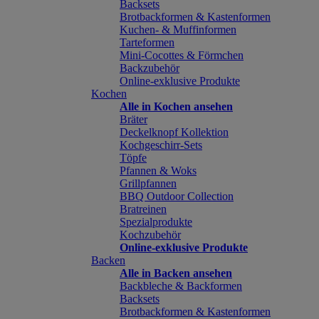
Backsets
Brotbackformen & Kastenformen
Kuchen- & Muffinformen
Tarteformen
Mini-Cocottes & Förmchen
Backzubehör
Online-exklusive Produkte
Kochen
Alle in Kochen ansehen
Bräter
Deckelknopf Kollektion
Kochgeschirr-Sets
Töpfe
Pfannen & Woks
Grillpfannen
BBQ Outdoor Collection
Bratreinen
Spezialprodukte
Kochzubehör
Online-exklusive Produkte
Backen
Alle in Backen ansehen
Backbleche & Backformen
Backsets
Brotbackformen & Kastenformen