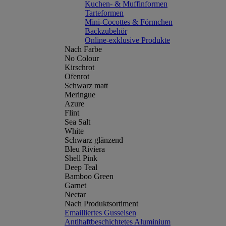
Kuchen- & Muffinformen
Tarteformen
Mini-Cocottes & Förmchen
Backzubehör
Online-exklusive Produkte
Nach Farbe
No Colour
Kirschrot
Ofenrot
Schwarz matt
Meringue
Azure
Flint
Sea Salt
White
Schwarz glänzend
Bleu Riviera
Shell Pink
Deep Teal
Bamboo Green
Garnet
Nectar
Nach Produktsortiment
Emailliertes Gusseisen
Antihaftbeschichtetes Aluminium