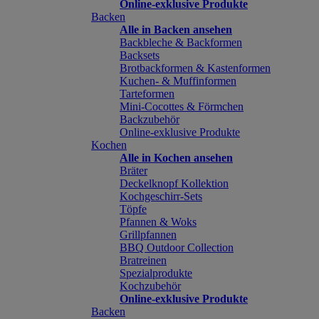
Online-exklusive Produkte
Backen
Alle in Backen ansehen
Backbleche & Backformen
Backsets
Brotbackformen & Kastenformen
Kuchen- & Muffinformen
Tarteformen
Mini-Cocottes & Förmchen
Backzubehör
Online-exklusive Produkte
Kochen
Alle in Kochen ansehen
Bräter
Deckelknopf Kollektion
Kochgeschirr-Sets
Töpfe
Pfannen & Woks
Grillpfannen
BBQ Outdoor Collection
Bratreinen
Spezialprodukte
Kochzubehör
Online-exklusive Produkte
Backen