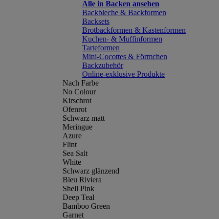
Alle in Backen ansehen
Backbleche & Backformen
Backsets
Brotbackformen & Kastenformen
Kuchen- & Muffinformen
Tarteformen
Mini-Cocottes & Förmchen
Backzubehör
Online-exklusive Produkte
Nach Farbe
No Colour
Kirschrot
Ofenrot
Schwarz matt
Meringue
Azure
Flint
Sea Salt
White
Schwarz glänzend
Bleu Riviera
Shell Pink
Deep Teal
Bamboo Green
Garnet