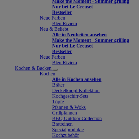
Make the Moment - Summer grilling
Nur bei Le Creuset
Bestseller
Neue Farben
Bleu Riviera
Neu & Beliebt
Alle in Neuheiten ansehen
Make the Moment - Summer grilling
Nur bei Le Creuset
Bestseller
Neue Farben
Bleu Riviera
Kochen & Backen
Kochen
Alle in Kochen ansehen
Bräter
Deckelknopf Kollektion
Kochgeschirr-Sets
Töpfe
Pfannen & Woks
Grillpfannen
BBQ Outdoor Collection
Bratreinen
Spezialprodukte
Kochzubehör