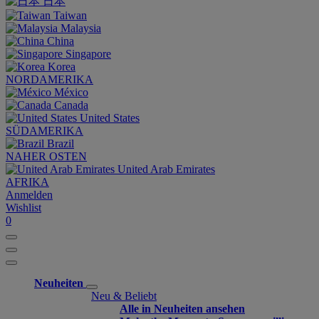
日本
Taiwan
Malaysia
China
Singapore
Korea
NORDAMERIKA
México
Canada
United States
SÜDAMERIKA
Brazil
NAHER OSTEN
United Arab Emirates
AFRIKA
Anmelden
Wishlist
0
Neuheiten
Neu & Beliebt
Alle in Neuheiten ansehen