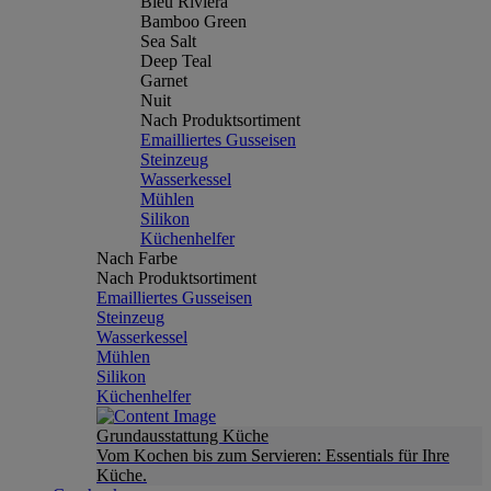
Bleu Riviera
Bamboo Green
Sea Salt
Deep Teal
Garnet
Nuit
Nach Produktsortiment
Emailliertes Gusseisen
Steinzeug
Wasserkessel
Mühlen
Silikon
Küchenhelfer
Nach Farbe
Nach Produktsortiment
Emailliertes Gusseisen
Steinzeug
Wasserkessel
Mühlen
Silikon
Küchenhelfer
Grundausstattung Küche
Vom Kochen bis zum Servieren: Essentials für Ihre
Küche.