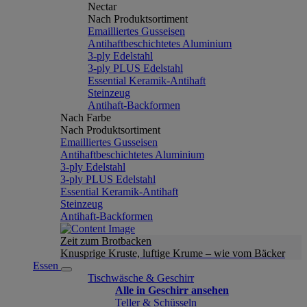
Nectar
Nach Produktsortiment
Emailliertes Gusseisen
Antihaftbeschichtetes Aluminium
3-ply Edelstahl
3-ply PLUS Edelstahl
Essential Keramik-Antihaft
Steinzeug
Antihaft-Backformen
Nach Farbe
Nach Produktsortiment
Emailliertes Gusseisen
Antihaftbeschichtetes Aluminium
3-ply Edelstahl
3-ply PLUS Edelstahl
Essential Keramik-Antihaft
Steinzeug
Antihaft-Backformen
Zeit zum Brotbacken
Knusprige Kruste, luftige Krume – wie vom Bäcker
Essen
Tischwäsche & Geschirr
Alle in Geschirr ansehen
Teller & Schüsseln