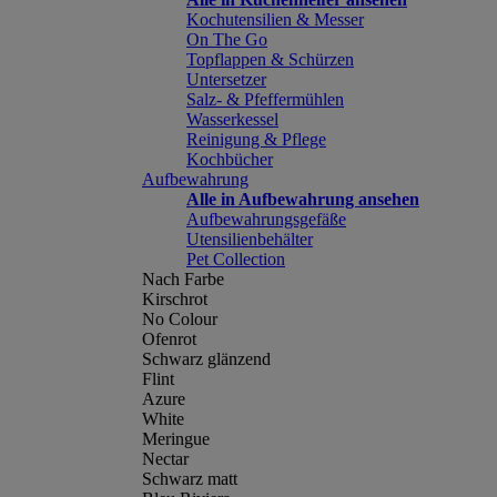
Kochutensilien & Messer
On The Go
Topflappen & Schürzen
Untersetzer
Salz- & Pfeffermühlen
Wasserkessel
Reinigung & Pflege
Kochbücher
Aufbewahrung
Alle in Aufbewahrung ansehen
Aufbewahrungsgefäße
Utensilienbehälter
Pet Collection
Nach Farbe
Kirschrot
No Colour
Ofenrot
Schwarz glänzend
Flint
Azure
White
Meringue
Nectar
Schwarz matt