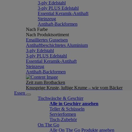
3-ply Edelstahl
3-ply PLUS Edelstahl
Essential Keramik-Antihaft
Steinzeug
Antihaft-Backformen
Nach Farbe
Nach Produktsortiment
Emailliertes Gusseisen
Antihaftbeschichtetes Aluminium
3-ply Edelstahl
3-ply PLUS Edelstahl
Essential Keramik-Antihaft
Steinzeug
Antihaft-Backformen
Zeit zum Brotbacken
Knusprige Kruste, luftige Krume – wie vom Bäcker
Essen
Tischwäsche & Geschirr
Alle in Geschirr ansehen
Teller & Schüsseln
Servierformen
Tisch-Zubehör
On The Go
Alle On The Go Produkte ansehen