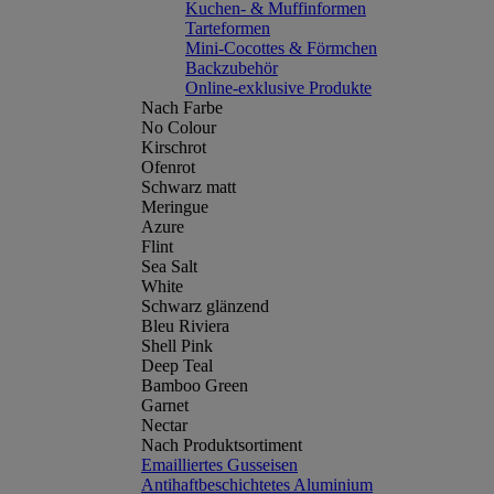
Kuchen- & Muffinformen
Tarteformen
Mini-Cocottes & Förmchen
Backzubehör
Online-exklusive Produkte
Nach Farbe
No Colour
Kirschrot
Ofenrot
Schwarz matt
Meringue
Azure
Flint
Sea Salt
White
Schwarz glänzend
Bleu Riviera
Shell Pink
Deep Teal
Bamboo Green
Garnet
Nectar
Nach Produktsortiment
Emailliertes Gusseisen
Antihaftbeschichtetes Aluminium