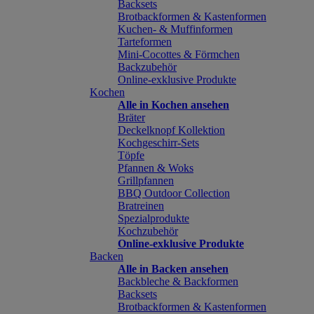
Backsets
Brotbackformen & Kastenformen
Kuchen- & Muffinformen
Tarteformen
Mini-Cocottes & Förmchen
Backzubehör
Online-exklusive Produkte
Kochen
Alle in Kochen ansehen
Bräter
Deckelknopf Kollektion
Kochgeschirr-Sets
Töpfe
Pfannen & Woks
Grillpfannen
BBQ Outdoor Collection
Bratreinen
Spezialprodukte
Kochzubehör
Online-exklusive Produkte
Backen
Alle in Backen ansehen
Backbleche & Backformen
Backsets
Brotbackformen & Kastenformen