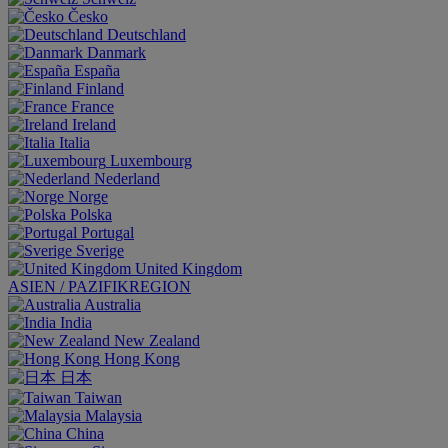
Česko
Deutschland
Danmark
España
Finland
France
Ireland
Italia
Luxembourg
Nederland
Norge
Polska
Portugal
Sverige
United Kingdom
ASIEN / PAZIFIKREGION
Australia
India
New Zealand
Hong Kong
日本
Taiwan
Malaysia
China