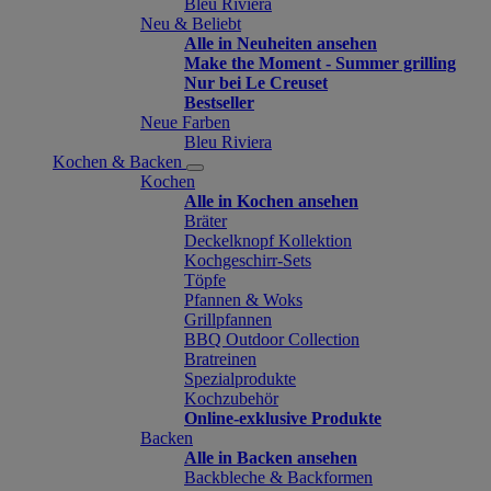
Bleu Riviera
Neu & Beliebt
Alle in Neuheiten ansehen
Make the Moment - Summer grilling
Nur bei Le Creuset
Bestseller
Neue Farben
Bleu Riviera
Kochen & Backen
Kochen
Alle in Kochen ansehen
Bräter
Deckelknopf Kollektion
Kochgeschirr-Sets
Töpfe
Pfannen & Woks
Grillpfannen
BBQ Outdoor Collection
Bratreinen
Spezialprodukte
Kochzubehör
Online-exklusive Produkte
Backen
Alle in Backen ansehen
Backbleche & Backformen