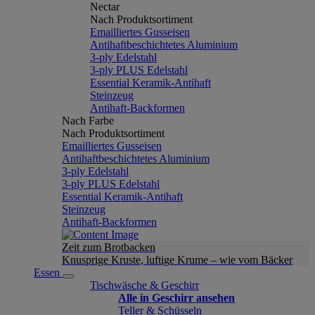
Nectar
Nach Produktsortiment
Emailliertes Gusseisen
Antihaftbeschichtetes Aluminium
3-ply Edelstahl
3-ply PLUS Edelstahl
Essential Keramik-Antihaft
Steinzeug
Antihaft-Backformen
Nach Farbe
Nach Produktsortiment
Emailliertes Gusseisen
Antihaftbeschichtetes Aluminium
3-ply Edelstahl
3-ply PLUS Edelstahl
Essential Keramik-Antihaft
Steinzeug
Antihaft-Backformen
Zeit zum Brotbacken
Knusprige Kruste, luftige Krume – wie vom Bäcker
Essen
Tischwäsche & Geschirr
Alle in Geschirr ansehen
Teller & Schüsseln