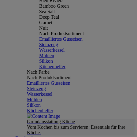
Bleu Riviera
Bamboo Green
Sea Salt
Deep Teal
Garnet
Nuit
Nach Produktsortiment
Emailliertes Gusseisen
Steinzeug
Wasserkessel
Mühlen
Silikon
Küchenhelfer
Nach Farbe
Nach Produktsortiment
Emailliertes Gusseisen
Steinzeug
Wasserkessel
Mühlen
Silikon
Küchenhelfer
Grundausstattung Küche
Vom Kochen bis zum Servieren: Essentials für Ihre
Küche.