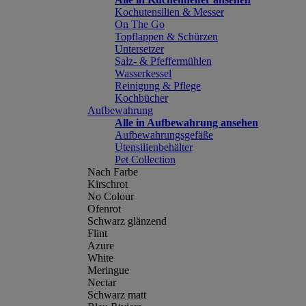
Kochutensilien & Messer
On The Go
Topflappen & Schürzen
Untersetzer
Salz- & Pfeffermühlen
Wasserkessel
Reinigung & Pflege
Kochbücher
Aufbewahrung
Alle in Aufbewahrung ansehen
Aufbewahrungsgefäße
Utensilienbehälter
Pet Collection
Nach Farbe
Kirschrot
No Colour
Ofenrot
Schwarz glänzend
Flint
Azure
White
Meringue
Nectar
Schwarz matt