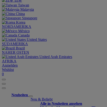
日本
Taiwan
Malaysia
China
Singapore
Korea
NORDAMERIKA
México
Canada
United States
SÜDAMERIKA
Brazil
NAHER OSTEN
United Arab Emirates
AFRIKA
Anmelden
Wishlist
0
Neuheiten
Neu & Beliebt
Alle in Neuheiten ansehen