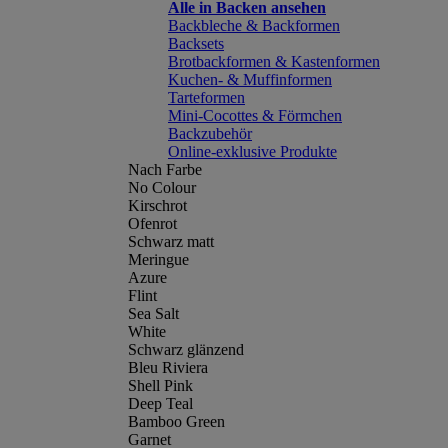
Alle in Backen ansehen
Backbleche & Backformen
Backsets
Brotbackformen & Kastenformen
Kuchen- & Muffinformen
Tarteformen
Mini-Cocottes & Förmchen
Backzubehör
Online-exklusive Produkte
Nach Farbe
No Colour
Kirschrot
Ofenrot
Schwarz matt
Meringue
Azure
Flint
Sea Salt
White
Schwarz glänzend
Bleu Riviera
Shell Pink
Deep Teal
Bamboo Green
Garnet