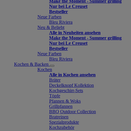
Make the Moment - Summer grilling
Nur bei Le Creuset
Bestseller
Neue Farben
Bleu Riviera
Neu & Beliebt
Alle in Neuheiten ansehen
Make the Moment - Summer grilling
Nur bei Le Creuset
Bestseller
Neue Farben
Bleu Riviera
Kochen & Backen
Kochen
Alle in Kochen ansehen
Bräter
Deckelknopf Kollektion
Kochgeschirr-Sets
Töpfe
Pfannen & Woks
Grillpfannen
BBQ Outdoor Collection
Bratreinen
Spezialprodukte
Kochzubehör