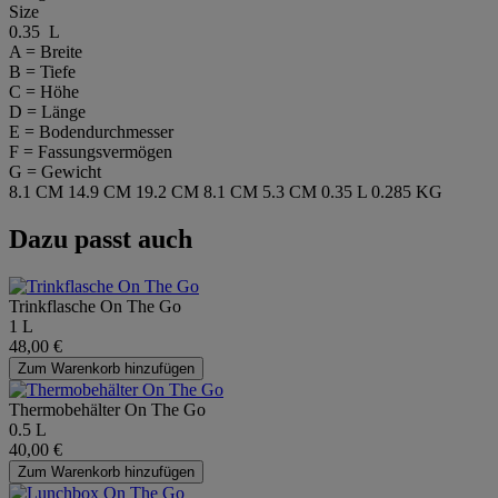
Size
0.35 L
A = Breite
B = Tiefe
C = Höhe
D = Länge
E = Bodendurchmesser
F = Fassungsvermögen
G = Gewicht
8.1 CM
14.9 CM
19.2 CM
8.1 CM
5.3 CM
0.35 L
0.285 KG
Dazu passt auch
Trinkflasche On The Go
1 L
48,00 €
Zum Warenkorb hinzufügen
Thermobehälter On The Go
0.5 L
40,00 €
Zum Warenkorb hinzufügen