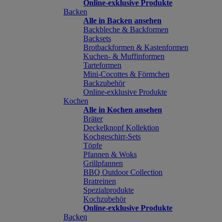
Online-exklusive Produkte
Backen
Alle in Backen ansehen
Backbleche & Backformen
Backsets
Brotbackformen & Kastenformen
Kuchen- & Muffinformen
Tarteformen
Mini-Cocottes & Förmchen
Backzubehör
Online-exklusive Produkte
Kochen
Alle in Kochen ansehen
Bräter
Deckelknopf Kollektion
Kochgeschirr-Sets
Töpfe
Pfannen & Woks
Grillpfannen
BBQ Outdoor Collection
Bratreinen
Spezialprodukte
Kochzubehör
Online-exklusive Produkte
Backen