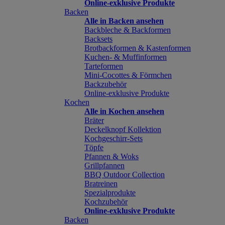
Online-exklusive Produkte
Backen
Alle in Backen ansehen
Backbleche & Backformen
Backsets
Brotbackformen & Kastenformen
Kuchen- & Muffinformen
Tarteformen
Mini-Cocottes & Förmchen
Backzubehör
Online-exklusive Produkte
Kochen
Alle in Kochen ansehen
Bräter
Deckelknopf Kollektion
Kochgeschirr-Sets
Töpfe
Pfannen & Woks
Grillpfannen
BBQ Outdoor Collection
Bratreinen
Spezialprodukte
Kochzubehör
Online-exklusive Produkte
Backen