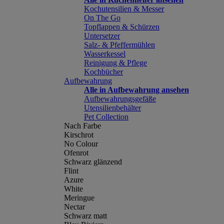
Kochutensilien & Messer
On The Go
Topflappen & Schürzen
Untersetzer
Salz- & Pfeffermühlen
Wasserkessel
Reinigung & Pflege
Kochbücher
Aufbewahrung
Alle in Aufbewahrung ansehen
Aufbewahrungsgefäße
Utensilienbehälter
Pet Collection
Nach Farbe
Kirschrot
No Colour
Ofenrot
Schwarz glänzend
Flint
Azure
White
Meringue
Nectar
Schwarz matt