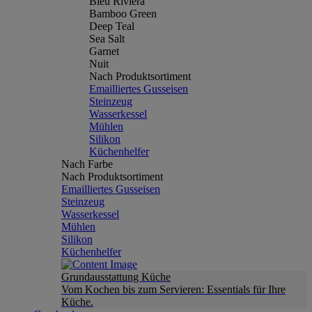
Bleu Riviera
Bamboo Green
Deep Teal
Sea Salt
Garnet
Nuit
Nach Produktsortiment
Emailliertes Gusseisen
Steinzeug
Wasserkessel
Mühlen
Silikon
Küchenhelfer
Nach Farbe
Nach Produktsortiment
Emailliertes Gusseisen
Steinzeug
Wasserkessel
Mühlen
Silikon
Küchenhelfer
Grundausstattung Küche
Vom Kochen bis zum Servieren: Essentials für Ihre
Küche.