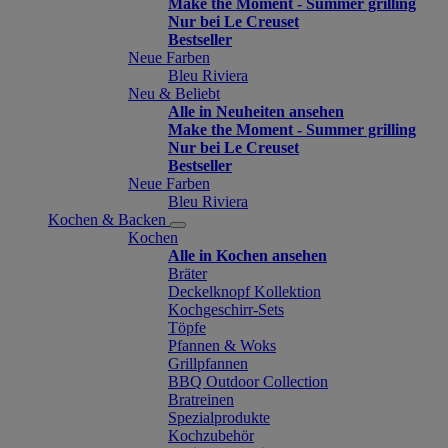
Make the Moment - Summer grilling
Nur bei Le Creuset
Bestseller
Neue Farben
Bleu Riviera
Neu & Beliebt
Alle in Neuheiten ansehen
Make the Moment - Summer grilling
Nur bei Le Creuset
Bestseller
Neue Farben
Bleu Riviera
Kochen & Backen
Kochen
Alle in Kochen ansehen
Bräter
Deckelknopf Kollektion
Kochgeschirr-Sets
Töpfe
Pfannen & Woks
Grillpfannen
BBQ Outdoor Collection
Bratreinen
Spezialprodukte
Kochzubehör