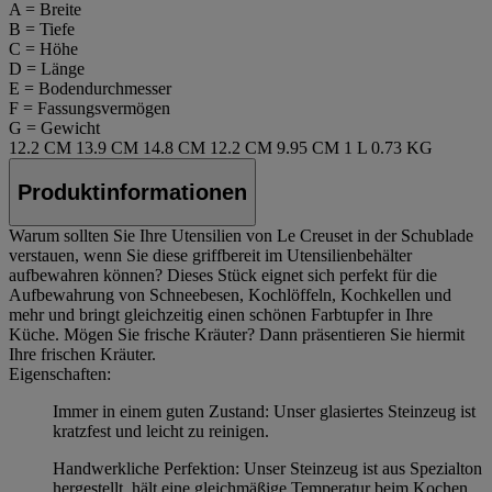
A = Breite
B = Tiefe
C = Höhe
D = Länge
E = Bodendurchmesser
F = Fassungsvermögen
G = Gewicht
12.2 CM
13.9 CM
14.8 CM
12.2 CM
9.95 CM
1 L
0.73 KG
Produktinformationen
Warum sollten Sie Ihre Utensilien von Le Creuset in der Schublade
verstauen, wenn Sie diese griffbereit im Utensilienbehälter
aufbewahren können? Dieses Stück eignet sich perfekt für die
Aufbewahrung von Schneebesen, Kochlöffeln, Kochkellen und
mehr und bringt gleichzeitig einen schönen Farbtupfer in Ihre
Küche. Mögen Sie frische Kräuter? Dann präsentieren Sie hiermit
Ihre frischen Kräuter.
Eigenschaften:
Immer in einem guten Zustand: Unser glasiertes Steinzeug ist
kratzfest und leicht zu reinigen.
Handwerkliche Perfektion: Unser Steinzeug ist aus Spezialton
hergestellt, hält eine gleichmäßige Temperatur beim Kochen