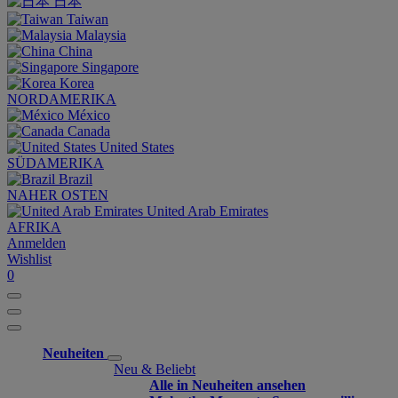
日本
Taiwan
Malaysia
China
Singapore
Korea
NORDAMERIKA
México
Canada
United States
SÜDAMERIKA
Brazil
NAHER OSTEN
United Arab Emirates
AFRIKA
Anmelden
Wishlist
0
Neuheiten
Neu & Beliebt
Alle in Neuheiten ansehen