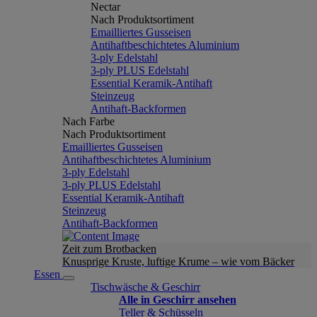
Nectar
Nach Produktsortiment
Emailliertes Gusseisen
Antihaftbeschichtetes Aluminium
3-ply Edelstahl
3-ply PLUS Edelstahl
Essential Keramik-Antihaft
Steinzeug
Antihaft-Backformen
Nach Farbe
Nach Produktsortiment
Emailliertes Gusseisen
Antihaftbeschichtetes Aluminium
3-ply Edelstahl
3-ply PLUS Edelstahl
Essential Keramik-Antihaft
Steinzeug
Antihaft-Backformen
Zeit zum Brotbacken
Knusprige Kruste, luftige Krume – wie vom Bäcker
Essen
Tischwäsche & Geschirr
Alle in Geschirr ansehen
Teller & Schüsseln