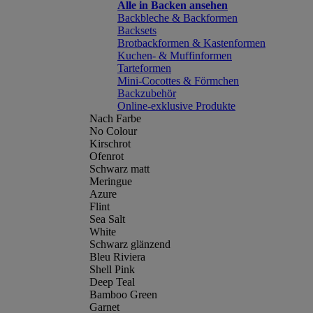
Alle in Backen ansehen
Backbleche & Backformen
Backsets
Brotbackformen & Kastenformen
Kuchen- & Muffinformen
Tarteformen
Mini-Cocottes & Förmchen
Backzubehör
Online-exklusive Produkte
Nach Farbe
No Colour
Kirschrot
Ofenrot
Schwarz matt
Meringue
Azure
Flint
Sea Salt
White
Schwarz glänzend
Bleu Riviera
Shell Pink
Deep Teal
Bamboo Green
Garnet