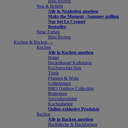
Bleu Riviera
Neu & Beliebt
Alle in Neuheiten ansehen
Make the Moment - Summer grilling
Nur bei Le Creuset
Bestseller
Neue Farben
Bleu Riviera
Kochen & Backen
Kochen
Alle in Kochen ansehen
Bräter
Deckelknopf Kollektion
Kochgeschirr-Sets
Töpfe
Pfannen & Woks
Grillpfannen
BBQ Outdoor Collection
Bratreinen
Spezialprodukte
Kochzubehör
Online-exklusive Produkte
Backen
Alle in Backen ansehen
Backbleche & Backformen