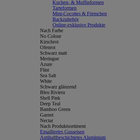
Kuchen- & Muffinformen
Tarteformen
Mini-Cocottes & Förmchen
Backzubehör
Online-exklusive Produkte
Nach Farbe
No Colour
Kirschrot
Ofenrot
Schwarz matt
Meringue
Azure
Flint
Sea Salt
White
Schwarz glänzend
Bleu Riviera
Shell Pink
Deep Teal
Bamboo Green
Garnet
Nectar
Nach Produktsortiment
Emailliertes Gusseisen
Antihaftbeschichtetes Aluminium