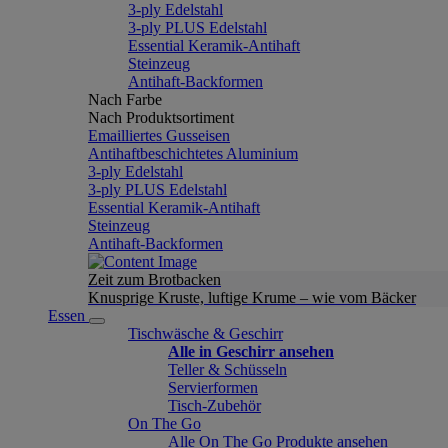
3-ply Edelstahl
3-ply PLUS Edelstahl
Essential Keramik-Antihaft
Steinzeug
Antihaft-Backformen
Nach Farbe
Nach Produktsortiment
Emailliertes Gusseisen
Antihaftbeschichtetes Aluminium
3-ply Edelstahl
3-ply PLUS Edelstahl
Essential Keramik-Antihaft
Steinzeug
Antihaft-Backformen
Zeit zum Brotbacken
Knusprige Kruste, luftige Krume – wie vom Bäcker
Essen
Tischwäsche & Geschirr
Alle in Geschirr ansehen
Teller & Schüsseln
Servierformen
Tisch-Zubehör
On The Go
Alle On The Go Produkte ansehen