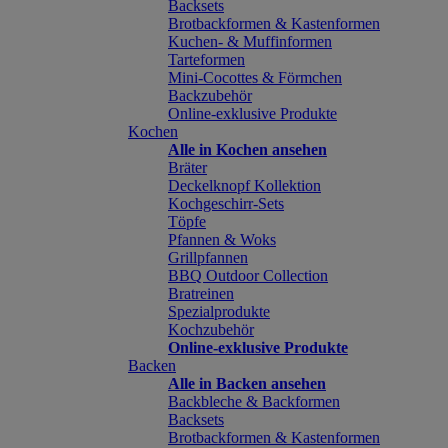
Backsets
Brotbackformen & Kastenformen
Kuchen- & Muffinformen
Tarteformen
Mini-Cocottes & Förmchen
Backzubehör
Online-exklusive Produkte
Kochen
Alle in Kochen ansehen
Bräter
Deckelknopf Kollektion
Kochgeschirr-Sets
Töpfe
Pfannen & Woks
Grillpfannen
BBQ Outdoor Collection
Bratreinen
Spezialprodukte
Kochzubehör
Online-exklusive Produkte
Backen
Alle in Backen ansehen
Backbleche & Backformen
Backsets
Brotbackformen & Kastenformen