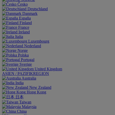
Česko
Deutschland
Danmark
España
Finland
France
Ireland
Italia
Luxembourg
Nederland
Norge
Polska
Portugal
Sverige
United Kingdom
ASIEN / PAZIFIKREGION
Australia
India
New Zealand
Hong Kong
日本
Taiwan
Malaysia
China