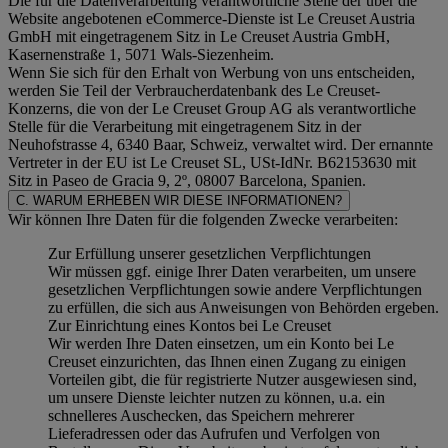
Die für die Datenverarbeitung verantwortliche Stelle der über die
Website angebotenen eCommerce-Dienste ist Le Creuset Austria
GmbH mit eingetragenem Sitz in Le Creuset Austria GmbH,
Kasernenstraße 1, 5071 Wals-Siezenheim.
Wenn Sie sich für den Erhalt von Werbung von uns entscheiden,
werden Sie Teil der Verbraucherdatenbank des Le Creuset-
Konzerns, die von der Le Creuset Group AG als verantwortliche
Stelle für die Verarbeitung mit eingetragenem Sitz in der
Neuhofstrasse 4, 6340 Baar, Schweiz, verwaltet wird. Der ernannte
Vertreter in der EU ist Le Creuset SL, USt-IdNr. B62153630 mit
Sitz in Paseo de Gracia 9, 2º, 08007 Barcelona, Spanien.
C. WARUM ERHEBEN WIR DIESE INFORMATIONEN?
Wir können Ihre Daten für die folgenden Zwecke verarbeiten:
Zur Erfüllung unserer gesetzlichen Verpflichtungen
Wir müssen ggf. einige Ihrer Daten verarbeiten, um unsere
gesetzlichen Verpflichtungen sowie andere Verpflichtungen
zu erfüllen, die sich aus Anweisungen von Behörden ergeben.
Zur Einrichtung eines Kontos bei Le Creuset
Wir werden Ihre Daten einsetzen, um ein Konto bei Le
Creuset einzurichten, das Ihnen einen Zugang zu einigen
Vorteilen gibt, die für registrierte Nutzer ausgewiesen sind,
um unsere Dienste leichter nutzen zu können, u.a. ein
schnelleres Auschecken, das Speichern mehrerer
Lieferadressen oder das Aufrufen und Verfolgen von