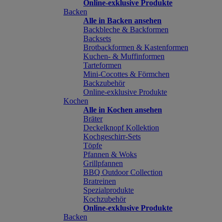
Online-exklusive Produkte
Backen
Alle in Backen ansehen
Backbleche & Backformen
Backsets
Brotbackformen & Kastenformen
Kuchen- & Muffinformen
Tarteformen
Mini-Cocottes & Förmchen
Backzubehör
Online-exklusive Produkte
Kochen
Alle in Kochen ansehen
Bräter
Deckelknopf Kollektion
Kochgeschirr-Sets
Töpfe
Pfannen & Woks
Grillpfannen
BBQ Outdoor Collection
Bratreinen
Spezialprodukte
Kochzubehör
Online-exklusive Produkte
Backen