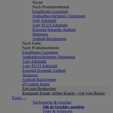
Nectar
Nach Produktsortiment
Emailliertes Gusseisen
Antihaftbeschichtetes Aluminium
3-ply Edelstahl
3-ply PLUS Edelstahl
Essential Keramik-Antihaft
Steinzeug
Antihaft-Backformen
Nach Farbe
Nach Produktsortiment
Emailliertes Gusseisen
Antihaftbeschichtetes Aluminium
3-ply Edelstahl
3-ply PLUS Edelstahl
Essential Keramik-Antihaft
Steinzeug
Antihaft-Backformen
Zeit zum Brotbacken
Knusprige Kruste, luftige Krume – wie vom Bäcker
Essen
Tischwäsche & Geschirr
Alle in Geschirr ansehen
Teller & Schüsseln