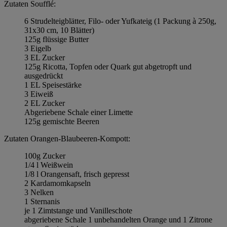
Zutaten Soufflé:
6 Strudelteigblätter, Filo- oder Yufkateig (1 Packung à 250g,
31x30 cm, 10 Blätter)
125g flüssige Butter
3 Eigelb
3 EL Zucker
125g Ricotta, Topfen oder Quark gut abgetropft und
ausgedrückt
1 EL Speisestärke
3 Eiweiß
2 EL Zucker
Abgeriebene Schale einer Limette
125g gemischte Beeren
Zutaten Orangen-Blaubeeren-Kompott:
100g Zucker
1/4 l Weißwein
1/8 l Orangensaft, frisch gepresst
2 Kardamomkapseln
3 Nelken
1 Sternanis
je 1 Zimtstange und Vanilleschote
abgeriebene Schale 1 unbehandelten Orange und 1 Zitrone