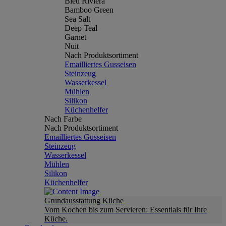
Bleu Riviera
Bamboo Green
Sea Salt
Deep Teal
Garnet
Nuit
Nach Produktsortiment
Emailliertes Gusseisen
Steinzeug
Wasserkessel
Mühlen
Silikon
Küchenhelfer
Nach Farbe
Nach Produktsortiment
Emailliertes Gusseisen
Steinzeug
Wasserkessel
Mühlen
Silikon
Küchenhelfer
Grundausstattung Küche
Vom Kochen bis zum Servieren: Essentials für Ihre
Küche.