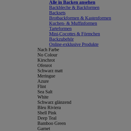
Alle in Backen ansehen
Backbleche & Backformen
Backsets
Brotbackformen & Kastenformen
Kuchen- & Muffinformen
Tarteformen
Mini-Cocottes & Förmchen
Backzubehör
Online-exklusive Produkte
Nach Farbe
No Colour
Kirschrot
Ofenrot
Schwarz matt
Meringue
Azure
Flint
Sea Salt
White
Schwarz glänzend
Bleu Riviera
Shell Pink
Deep Teal
Bamboo Green
Garnet