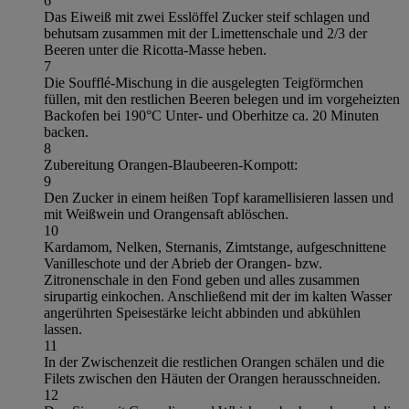
6
Das Eiweiß mit zwei Esslöffel Zucker steif schlagen und
behutsam zusammen mit der Limettenschale und 2/3 der
Beeren unter die Ricotta-Masse heben.
7
Die Soufflé-Mischung in die ausgelegten Teigförmchen
füllen, mit den restlichen Beeren belegen und im vorgeheizten
Backofen bei 190°C Unter- und Oberhitze ca. 20 Minuten
backen.
8
Zubereitung Orangen-Blaubeeren-Kompott:
9
Den Zucker in einem heißen Topf karamellisieren lassen und
mit Weißwein und Orangensaft ablöschen.
10
Kardamom, Nelken, Sternanis, Zimtstange, aufgeschnittene
Vanilleschote und der Abrieb der Orangen- bzw.
Zitronenschale in den Fond geben und alles zusammen
sirupartig einkochen. Anschließend mit der im kalten Wasser
angerührten Speisestärke leicht abbinden und abkühlen
lassen.
11
In der Zwischenzeit die restlichen Orangen schälen und die
Filets zwischen den Häuten der Orangen herausschneiden.
12