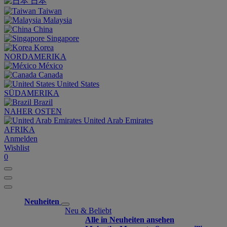
日本
Taiwan
Malaysia
China
Singapore
Korea
NORDAMERIKA
México
Canada
United States
SÜDAMERIKA
Brazil
NAHER OSTEN
United Arab Emirates
AFRIKA
Anmelden
Wishlist
0
Neuheiten
Neu & Beliebt
Alle in Neuheiten ansehen