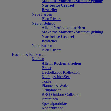
Make the Moment - Summer grilling
Nur bei Le Creuset
Bestseller
Neue Farben
Bleu Riviera
Neu & Beliebt
Alle in Neuheiten ansehen
Make the Moment - Summer grilling
Nur bei Le Creuset
Bestseller
Neue Farben
Bleu Riviera
Kochen & Backen
Kochen
Alle in Kochen ansehen
Bräter
Deckelknopf Kollektion
Kochgeschirr-Sets
Töpfe
Pfannen & Woks
Grillpfannen
BBQ Outdoor Collection
Bratreinen
Spezialprodukte
Kochzubehör