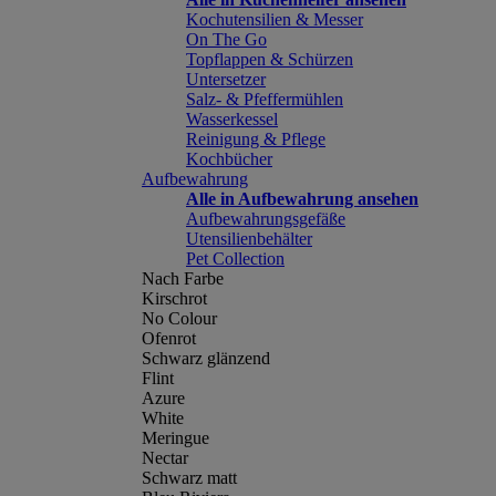
Kochutensilien & Messer
On The Go
Topflappen & Schürzen
Untersetzer
Salz- & Pfeffermühlen
Wasserkessel
Reinigung & Pflege
Kochbücher
Aufbewahrung
Alle in Aufbewahrung ansehen
Aufbewahrungsgefäße
Utensilienbehälter
Pet Collection
Nach Farbe
Kirschrot
No Colour
Ofenrot
Schwarz glänzend
Flint
Azure
White
Meringue
Nectar
Schwarz matt