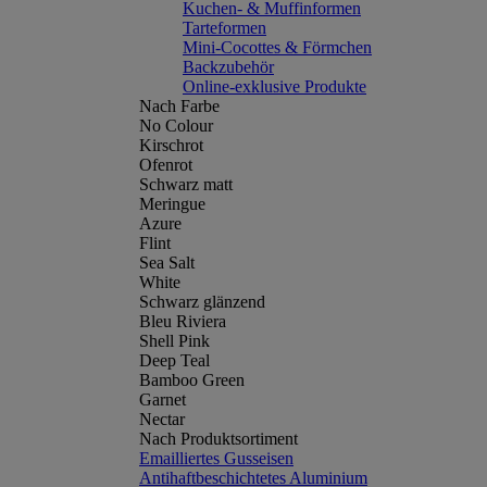
Kuchen- & Muffinformen
Tarteformen
Mini-Cocottes & Förmchen
Backzubehör
Online-exklusive Produkte
Nach Farbe
No Colour
Kirschrot
Ofenrot
Schwarz matt
Meringue
Azure
Flint
Sea Salt
White
Schwarz glänzend
Bleu Riviera
Shell Pink
Deep Teal
Bamboo Green
Garnet
Nectar
Nach Produktsortiment
Emailliertes Gusseisen
Antihaftbeschichtetes Aluminium