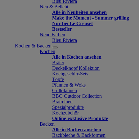
Bleu Riviera
Neu & Beliebt
Alle in Neuheiten ansehen
Make the Moment - Summer grilling
Nur bei Le Creuset
Bestseller
Neue Farben
Bleu Riviera
Kochen & Backen
Kochen
Alle in Kochen ansehen
Bräter
Deckelknopf Kollektion
Kochgeschirr-Sets
Töpfe
Pfannen & Woks
Grillpfannen
BBQ Outdoor Collection
Bratreinen
Spezialprodukte
Kochzubehör
Online-exklusive Produkte
Backen
Alle in Backen ansehen
Backbleche & Backformen