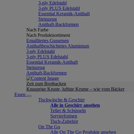
3-ply Edelstahl
3-ply PLUS Edelstahl
Essential Keramik-Antihaft
Steinzeug
Antihaft-Backformen
Nach Farbe
Nach Produktsortiment
Emailliertes Gusseisen
Antihaftbeschichtetes Aluminium
3-ply Edelstahl
3-ply PLUS Edelstahl
Essential Keramik-Antihaft
Steinzeug
Antihaft-Backformen
Zeit zum Brotbacken
Knusprige Kruste, luftige Krume – wie vom Bäcker
Essen
Tischwäsche & Geschirr
Alle in Geschirr ansehen
Teller & Schüsseln
Servierformen
Tisch-Zubehör
On The Go
Alle On The Go Produkte ansehen