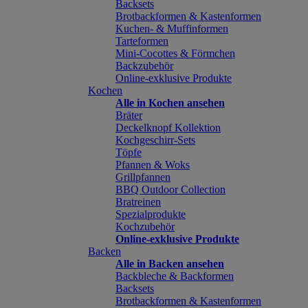
Backsets
Brotbackformen & Kastenformen
Kuchen- & Muffinformen
Tarteformen
Mini-Cocottes & Förmchen
Backzubehör
Online-exklusive Produkte
Kochen
Alle in Kochen ansehen
Bräter
Deckelknopf Kollektion
Kochgeschirr-Sets
Töpfe
Pfannen & Woks
Grillpfannen
BBQ Outdoor Collection
Bratreinen
Spezialprodukte
Kochzubehör
Online-exklusive Produkte
Backen
Alle in Backen ansehen
Backbleche & Backformen
Backsets
Brotbackformen & Kastenformen