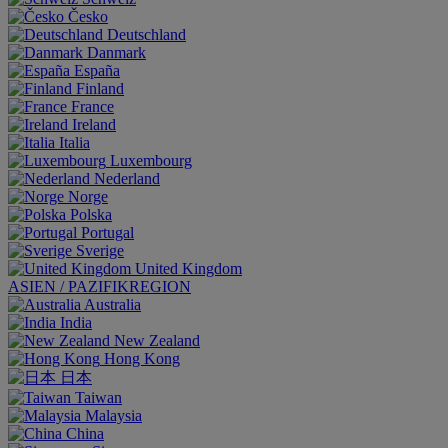
Česko
Deutschland
Danmark
España
Finland
France
Ireland
Italia
Luxembourg
Nederland
Norge
Polska
Portugal
Sverige
United Kingdom
ASIEN / PAZIFIKREGION
Australia
India
New Zealand
Hong Kong
日本
Taiwan
Malaysia
China