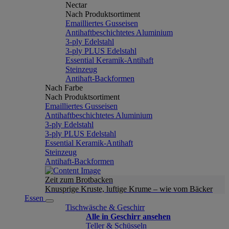
Nectar
Nach Produktsortiment
Emailliertes Gusseisen
Antihaftbeschichtetes Aluminium
3-ply Edelstahl
3-ply PLUS Edelstahl
Essential Keramik-Antihaft
Steinzeug
Antihaft-Backformen
Nach Farbe
Nach Produktsortiment
Emailliertes Gusseisen
Antihaftbeschichtetes Aluminium
3-ply Edelstahl
3-ply PLUS Edelstahl
Essential Keramik-Antihaft
Steinzeug
Antihaft-Backformen
Zeit zum Brotbacken
Knusprige Kruste, luftige Krume – wie vom Bäcker
Essen
Tischwäsche & Geschirr
Alle in Geschirr ansehen
Teller & Schüsseln