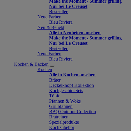
Make the Moment - Summer grilling
Nur bei Le Creuset
Bestseller
Neue Farben
Bleu Riviera
Neu & Beliebt
Alle in Neuheiten ansehen
Make the Moment - Summer grilling
Nur bei Le Creuset
Bestseller
Neue Farben
Bleu Riviera
Kochen & Backen
Kochen
Alle in Kochen ansehen
Bräter
Deckelknopf Kollektion
Kochgeschirr-Sets
Töpfe
Pfannen & Woks
Grillpfannen
BBQ Outdoor Collection
Bratreinen
Spezialprodukte
Kochzubehör