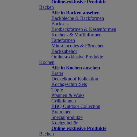
Online-exklusive Produkte
Backen
Alle in Backen ansehen
Backbleche & Backformen
Backsets
Brotbackformen & Kastenformen
Kuchen- & Muffinformen
Tarteformen
Mini-Cocottes & Förmchen
Backzubehör
Online-exklusive Produkte
Kochen
Alle in Kochen ansehen
Bräter
Deckelknopf Kollektion
Kochgeschirr-Sets
Töpfe
Pfannen & Woks
Grillpfannen
BBQ Outdoor Collection
Bratreinen
Spezialprodukte
Kochzubehör
Online-exklusive Produkte
Backen