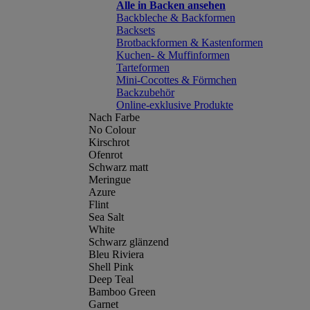
Alle in Backen ansehen
Backbleche & Backformen
Backsets
Brotbackformen & Kastenformen
Kuchen- & Muffinformen
Tarteformen
Mini-Cocottes & Förmchen
Backzubehör
Online-exklusive Produkte
Nach Farbe
No Colour
Kirschrot
Ofenrot
Schwarz matt
Meringue
Azure
Flint
Sea Salt
White
Schwarz glänzend
Bleu Riviera
Shell Pink
Deep Teal
Bamboo Green
Garnet