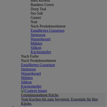
Bleu Riviera
Bamboo Green
Deep Teal
Sea Salt
Garnet
Nuit
Nach Produktsortiment
Emailliertes Gusseisen
Steinzeug
Wasserkessel
Mühlen
Silikon
Küchenhelfer
Nach Farbe
Nach Produktsortiment
Emailliertes Gusseisen
Steinzeug
Wasserkessel
Mühlen
Silikon
Küchenhelfer
Grundausstattung Küche
Vom Kochen bis zum Servieren: Essentials für Ihre
Küche.