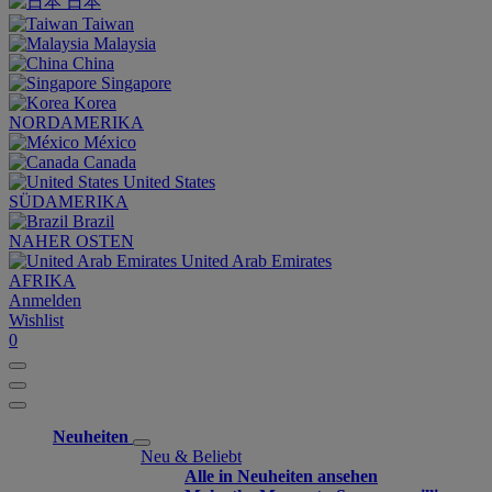
日本
Taiwan
Malaysia
China
Singapore
Korea
NORDAMERIKA
México
Canada
United States
SÜDAMERIKA
Brazil
NAHER OSTEN
United Arab Emirates
AFRIKA
Anmelden
Wishlist
0
Neuheiten
Neu & Beliebt
Alle in Neuheiten ansehen