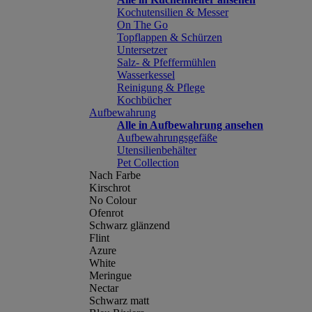
Kochutensilien & Messer
On The Go
Topflappen & Schürzen
Untersetzer
Salz- & Pfeffermühlen
Wasserkessel
Reinigung & Pflege
Kochbücher
Aufbewahrung
Alle in Aufbewahrung ansehen
Aufbewahrungsgefäße
Utensilienbehälter
Pet Collection
Nach Farbe
Kirschrot
No Colour
Ofenrot
Schwarz glänzend
Flint
Azure
White
Meringue
Nectar
Schwarz matt