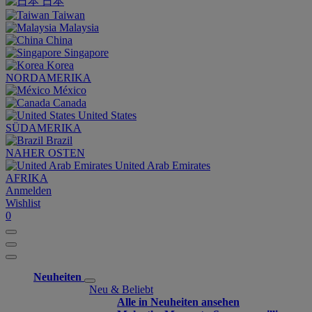
日本
Taiwan
Malaysia
China
Singapore
Korea
NORDAMERIKA
México
Canada
United States
SÜDAMERIKA
Brazil
NAHER OSTEN
United Arab Emirates
AFRIKA
Anmelden
Wishlist
0
Neuheiten
Neu & Beliebt
Alle in Neuheiten ansehen