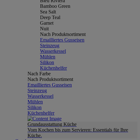
Bleu Riviera
Bamboo Green
Sea Salt
Deep Teal
Garnet
Nuit
Nach Produktsortiment
Emailliertes Gusseisen
Steinzeug
Wasserkessel
Mühlen
Silikon
Küchenhelfer
Nach Farbe
Nach Produktsortiment
Emailliertes Gusseisen
Steinzeug
Wasserkessel
Mühlen
Silikon
Küchenhelfer
Grundausstattung Küche
Vom Kochen bis zum Servieren: Essentials für Ihre
Küche.