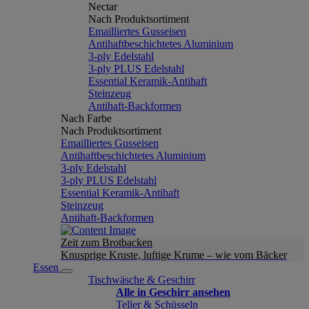
Nectar
Nach Produktsortiment
Emailliertes Gusseisen
Antihaftbeschichtetes Aluminium
3-ply Edelstahl
3-ply PLUS Edelstahl
Essential Keramik-Antihaft
Steinzeug
Antihaft-Backformen
Nach Farbe
Nach Produktsortiment
Emailliertes Gusseisen
Antihaftbeschichtetes Aluminium
3-ply Edelstahl
3-ply PLUS Edelstahl
Essential Keramik-Antihaft
Steinzeug
Antihaft-Backformen
Zeit zum Brotbacken
Knusprige Kruste, luftige Krume – wie vom Bäcker
Essen
Tischwäsche & Geschirr
Alle in Geschirr ansehen
Teller & Schüsseln