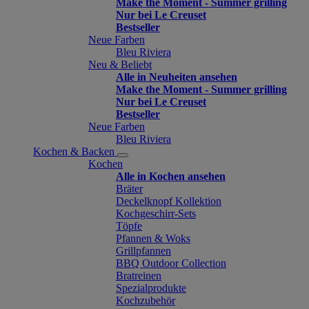
Make the Moment - Summer grilling
Nur bei Le Creuset
Bestseller
Neue Farben
Bleu Riviera
Neu & Beliebt
Alle in Neuheiten ansehen
Make the Moment - Summer grilling
Nur bei Le Creuset
Bestseller
Neue Farben
Bleu Riviera
Kochen & Backen
Kochen
Alle in Kochen ansehen
Bräter
Deckelknopf Kollektion
Kochgeschirr-Sets
Töpfe
Pfannen & Woks
Grillpfannen
BBQ Outdoor Collection
Bratreinen
Spezialprodukte
Kochzubehör