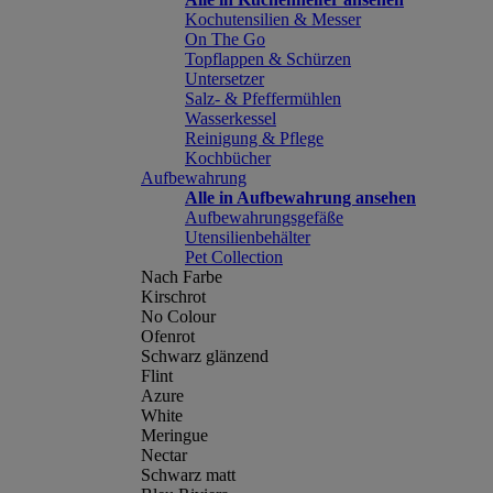
Kochutensilien & Messer
On The Go
Topflappen & Schürzen
Untersetzer
Salz- & Pfeffermühlen
Wasserkessel
Reinigung & Pflege
Kochbücher
Aufbewahrung
Alle in Aufbewahrung ansehen
Aufbewahrungsgefäße
Utensilienbehälter
Pet Collection
Nach Farbe
Kirschrot
No Colour
Ofenrot
Schwarz glänzend
Flint
Azure
White
Meringue
Nectar
Schwarz matt