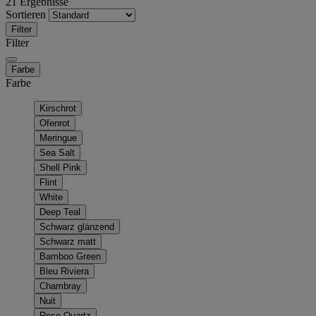
21 Ergebnisse
Sortieren
Filter
Filter
Farbe
Farbe
Kirschrot
Ofenrot
Meringue
Sea Salt
Shell Pink
Flint
White
Deep Teal
Schwarz glänzend
Schwarz matt
Bamboo Green
Bleu Riviera
Chambray
Nuit
Rose Quartz