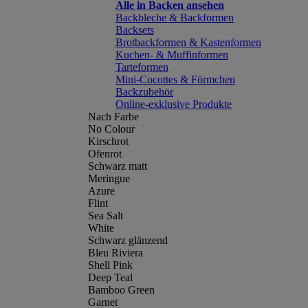
Alle in Backen ansehen
Backbleche & Backformen
Backsets
Brotbackformen & Kastenformen
Kuchen- & Muffinformen
Tarteformen
Mini-Cocottes & Förmchen
Backzubehör
Online-exklusive Produkte
Nach Farbe
No Colour
Kirschrot
Ofenrot
Schwarz matt
Meringue
Azure
Flint
Sea Salt
White
Schwarz glänzend
Bleu Riviera
Shell Pink
Deep Teal
Bamboo Green
Garnet