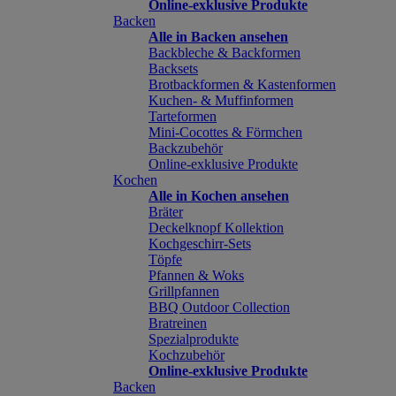
Online-exklusive Produkte
Backen
Alle in Backen ansehen
Backbleche & Backformen
Backsets
Brotbackformen & Kastenformen
Kuchen- & Muffinformen
Tarteformen
Mini-Cocottes & Förmchen
Backzubehör
Online-exklusive Produkte
Kochen
Alle in Kochen ansehen
Bräter
Deckelknopf Kollektion
Kochgeschirr-Sets
Töpfe
Pfannen & Woks
Grillpfannen
BBQ Outdoor Collection
Bratreinen
Spezialprodukte
Kochzubehör
Online-exklusive Produkte
Backen