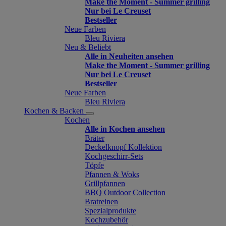
Make the Moment - Summer grilling
Nur bei Le Creuset
Bestseller
Neue Farben
Bleu Riviera
Neu & Beliebt
Alle in Neuheiten ansehen
Make the Moment - Summer grilling
Nur bei Le Creuset
Bestseller
Neue Farben
Bleu Riviera
Kochen & Backen
Kochen
Alle in Kochen ansehen
Bräter
Deckelknopf Kollektion
Kochgeschirr-Sets
Töpfe
Pfannen & Woks
Grillpfannen
BBQ Outdoor Collection
Bratreinen
Spezialprodukte
Kochzubehör