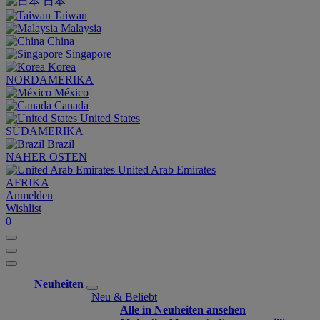
日本
Taiwan
Malaysia
China
Singapore
Korea
NORDAMERIKA
México
Canada
United States
SÜDAMERIKA
Brazil
NAHER OSTEN
United Arab Emirates
AFRIKA
Anmelden
Wishlist
0
Neuheiten
Neu & Beliebt
Alle in Neuheiten ansehen