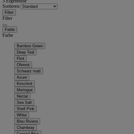
3 Ergebnisse
Sortieren
Filter
Filter
Farbe
Farbe
Bamboo Green
Deep Teal
Flint
Ofenrot
Schwarz matt
Azure
Kirschrot
Meringue
Nectar
Sea Salt
Shell Pink
White
Bleu Riviera
Chambray
Coastal Blue