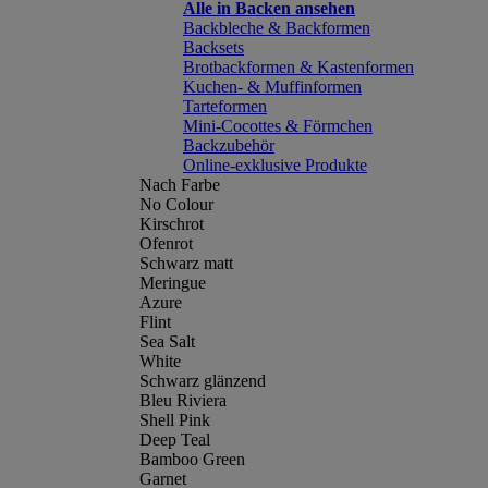
Alle in Backen ansehen
Backbleche & Backformen
Backsets
Brotbackformen & Kastenformen
Kuchen- & Muffinformen
Tarteformen
Mini-Cocottes & Förmchen
Backzubehör
Online-exklusive Produkte
Nach Farbe
No Colour
Kirschrot
Ofenrot
Schwarz matt
Meringue
Azure
Flint
Sea Salt
White
Schwarz glänzend
Bleu Riviera
Shell Pink
Deep Teal
Bamboo Green
Garnet