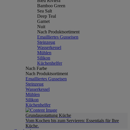
Bleu Riviera
Bamboo Green
Sea Salt
Deep Teal
Garnet
Nuit
Nach Produktsortiment
Emailliertes Gusseisen
Steinzeug
Wasserkessel
Mühlen
Silikon
Küchenhelfer
Nach Farbe
Nach Produktsortiment
Emailliertes Gusseisen
Steinzeug
Wasserkessel
Mühlen
Silikon
Küchenhelfer
Grundausstattung Küche
Vom Kochen bis zum Servieren: Essentials für Ihre
Küche.