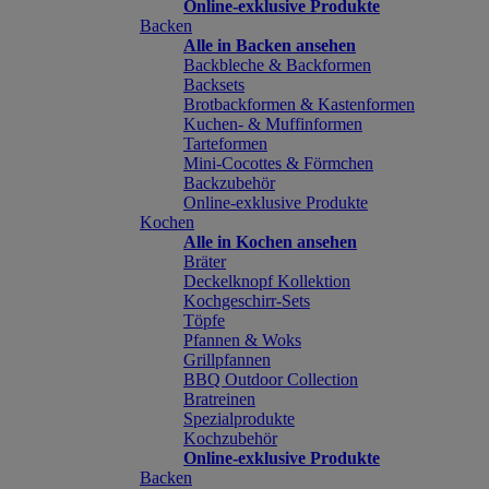
Online-exklusive Produkte
Backen
Alle in Backen ansehen
Backbleche & Backformen
Backsets
Brotbackformen & Kastenformen
Kuchen- & Muffinformen
Tarteformen
Mini-Cocottes & Förmchen
Backzubehör
Online-exklusive Produkte
Kochen
Alle in Kochen ansehen
Bräter
Deckelknopf Kollektion
Kochgeschirr-Sets
Töpfe
Pfannen & Woks
Grillpfannen
BBQ Outdoor Collection
Bratreinen
Spezialprodukte
Kochzubehör
Online-exklusive Produkte
Backen