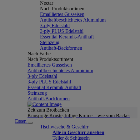
Nectar
Nach Produktsortiment
Emailliertes Gusseisen
Antihaftbeschichtetes Aluminium
3-ply Edelstahl
3-ply PLUS Edelstahl
Essential Keramik-Antihaft
Steinzeug
Antihaft-Backformen
Nach Farbe
Nach Produktsortiment
Emailliertes Gusseisen
Antihaftbeschichtetes Aluminium
3-ply Edelstahl
3-ply PLUS Edelstahl
Essential Keramik-Antihaft
Steinzeug
Antihaft-Backformen
Zeit zum Brotbacken
Knusprige Kruste, luftige Krume – wie vom Bäcker
Essen
Tischwäsche & Geschirr
Alle in Geschirr ansehen
Teller & Schüsseln