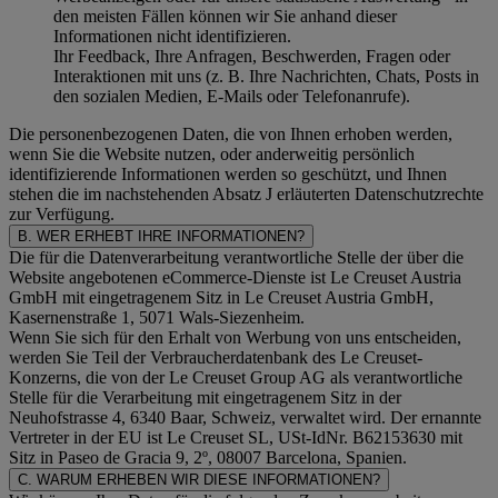
den meisten Fällen können wir Sie anhand dieser
Informationen nicht identifizieren.
Ihr Feedback, Ihre Anfragen, Beschwerden, Fragen oder
Interaktionen mit uns (z. B. Ihre Nachrichten, Chats, Posts in
den sozialen Medien, E-Mails oder Telefonanrufe).
Die personenbezogenen Daten, die von Ihnen erhoben werden,
wenn Sie die Website nutzen, oder anderweitig persönlich
identifizierende Informationen werden so geschützt, und Ihnen
stehen die im nachstehenden
Absatz J
erläuterten Datenschutzrechte
zur Verfügung.
B. WER ERHEBT IHRE INFORMATIONEN?
Die für die Datenverarbeitung verantwortliche Stelle der über die
Website angebotenen eCommerce-Dienste ist Le Creuset Austria
GmbH mit eingetragenem Sitz in Le Creuset Austria GmbH,
Kasernenstraße 1, 5071 Wals-Siezenheim.
Wenn Sie sich für den Erhalt von Werbung von uns entscheiden,
werden Sie Teil der Verbraucherdatenbank des Le Creuset-
Konzerns, die von der Le Creuset Group AG als verantwortliche
Stelle für die Verarbeitung mit eingetragenem Sitz in der
Neuhofstrasse 4, 6340 Baar, Schweiz, verwaltet wird. Der ernannte
Vertreter in der EU ist Le Creuset SL, USt-IdNr. B62153630 mit
Sitz in Paseo de Gracia 9, 2º, 08007 Barcelona, Spanien.
C. WARUM ERHEBEN WIR DIESE INFORMATIONEN?