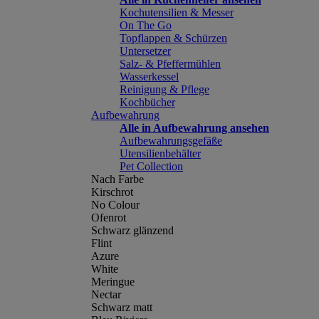
Kochutensilien & Messer
On The Go
Topflappen & Schürzen
Untersetzer
Salz- & Pfeffermühlen
Wasserkessel
Reinigung & Pflege
Kochbücher
Aufbewahrung
Alle in Aufbewahrung ansehen
Aufbewahrungsgefäße
Utensilienbehälter
Pet Collection
Nach Farbe
Kirschrot
No Colour
Ofenrot
Schwarz glänzend
Flint
Azure
White
Meringue
Nectar
Schwarz matt