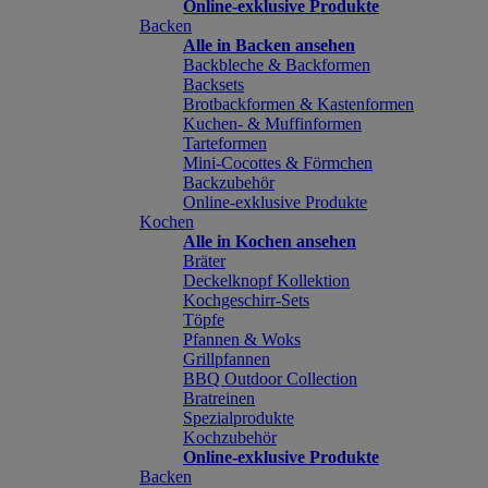
Online-exklusive Produkte
Backen
Alle in Backen ansehen
Backbleche & Backformen
Backsets
Brotbackformen & Kastenformen
Kuchen- & Muffinformen
Tarteformen
Mini-Cocottes & Förmchen
Backzubehör
Online-exklusive Produkte
Kochen
Alle in Kochen ansehen
Bräter
Deckelknopf Kollektion
Kochgeschirr-Sets
Töpfe
Pfannen & Woks
Grillpfannen
BBQ Outdoor Collection
Bratreinen
Spezialprodukte
Kochzubehör
Online-exklusive Produkte
Backen