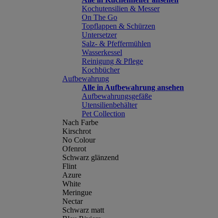
Kochutensilien & Messer
On The Go
Topflappen & Schürzen
Untersetzer
Salz- & Pfeffermühlen
Wasserkessel
Reinigung & Pflege
Kochbücher
Aufbewahrung
Alle in Aufbewahrung ansehen
Aufbewahrungsgefäße
Utensilienbehälter
Pet Collection
Nach Farbe
Kirschrot
No Colour
Ofenrot
Schwarz glänzend
Flint
Azure
White
Meringue
Nectar
Schwarz matt