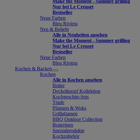
Make the Moment - Summer grilling
Nur bei Le Creuset
Bestseller
Neue Farben
Bleu Riviera
Neu & Beliebt
Alle in Neuheiten ansehen
Make the Moment - Summer grilling
Nur bei Le Creuset
Bestseller
Neue Farben
Bleu Riviera
Kochen & Backen
Kochen
Alle in Kochen ansehen
Bräter
Deckelknopf Kollektion
Kochgeschirr-Sets
Töpfe
Pfannen & Woks
Grillpfannen
BBQ Outdoor Collection
Bratreinen
Spezialprodukte
Kochzubehör