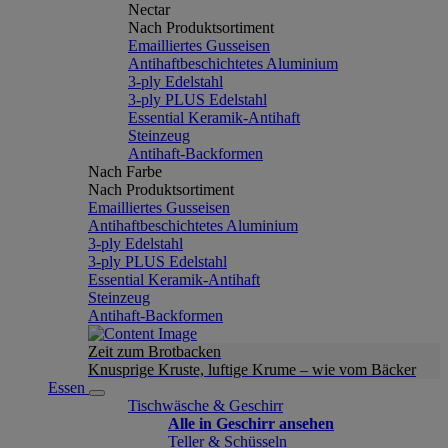
Nectar
Nach Produktsortiment
Emailliertes Gusseisen
Antihaftbeschichtetes Aluminium
3-ply Edelstahl
3-ply PLUS Edelstahl
Essential Keramik-Antihaft
Steinzeug
Antihaft-Backformen
Nach Farbe
Nach Produktsortiment
Emailliertes Gusseisen
Antihaftbeschichtetes Aluminium
3-ply Edelstahl
3-ply PLUS Edelstahl
Essential Keramik-Antihaft
Steinzeug
Antihaft-Backformen
Zeit zum Brotbacken
Knusprige Kruste, luftige Krume – wie vom Bäcker
Essen
Tischwäsche & Geschirr
Alle in Geschirr ansehen
Teller & Schüsseln