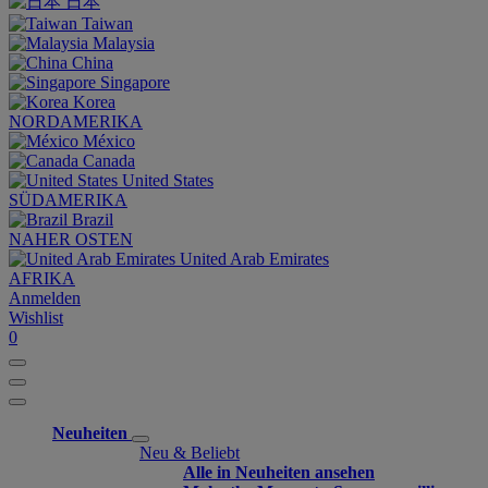
日本
Taiwan
Malaysia
China
Singapore
Korea
NORDAMERIKA
México
Canada
United States
SÜDAMERIKA
Brazil
NAHER OSTEN
United Arab Emirates
AFRIKA
Anmelden
Wishlist
0
Neuheiten
Neu & Beliebt
Alle in Neuheiten ansehen