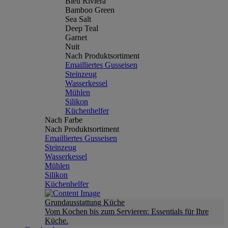
Bleu Riviera
Bamboo Green
Sea Salt
Deep Teal
Garnet
Nuit
Nach Produktsortiment
Emailliertes Gusseisen
Steinzeug
Wasserkessel
Mühlen
Silikon
Küchenhelfer
Nach Farbe
Nach Produktsortiment
Emailliertes Gusseisen
Steinzeug
Wasserkessel
Mühlen
Silikon
Küchenhelfer
Grundausstattung Küche
Vom Kochen bis zum Servieren: Essentials für Ihre
Küche.