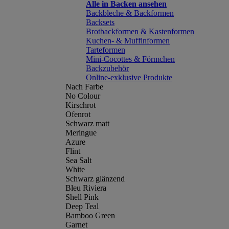
Alle in Backen ansehen
Backbleche & Backformen
Backsets
Brotbackformen & Kastenformen
Kuchen- & Muffinformen
Tarteformen
Mini-Cocottes & Förmchen
Backzubehör
Online-exklusive Produkte
Nach Farbe
No Colour
Kirschrot
Ofenrot
Schwarz matt
Meringue
Azure
Flint
Sea Salt
White
Schwarz glänzend
Bleu Riviera
Shell Pink
Deep Teal
Bamboo Green
Garnet