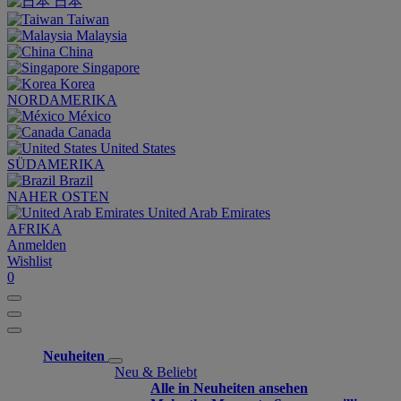
日本
Taiwan
Malaysia
China
Singapore
Korea
NORDAMERIKA
México
Canada
United States
SÜDAMERIKA
Brazil
NAHER OSTEN
United Arab Emirates
AFRIKA
Anmelden
Wishlist
0
Neuheiten
Neu & Beliebt
Alle in Neuheiten ansehen