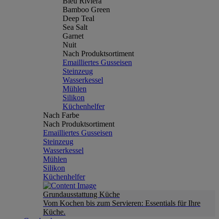
Bleu Riviera
Bamboo Green
Deep Teal
Sea Salt
Garnet
Nuit
Nach Produktsortiment
Emailliertes Gusseisen
Steinzeug
Wasserkessel
Mühlen
Silikon
Küchenhelfer
Nach Farbe
Nach Produktsortiment
Emailliertes Gusseisen
Steinzeug
Wasserkessel
Mühlen
Silikon
Küchenhelfer
Grundausstattung Küche
Vom Kochen bis zum Servieren: Essentials für Ihre
Küche.