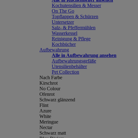
Kochutensilien & Messer
On The Go
Topflappen & Schürzen
Untersetzer
Salz- & Pfeffermühlen
Wasserkessel
Reinigung & Pflege
Kochbücher
Aufbewahrung
Alle in Aufbewahrung ansehen
Aufbewahrungsgefäße
Utensilienbehälter
Pet Collection
Nach Farbe
Kirschrot
No Colour
Ofenrot
Schwarz glänzend
Flint
Azure
White
Meringue
Nectar
Schwarz matt