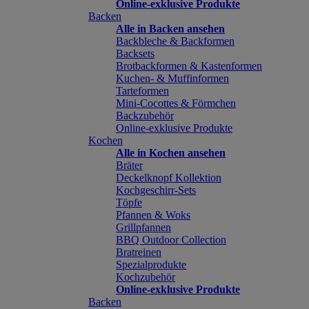
Online-exklusive Produkte
Backen
Alle in Backen ansehen
Backbleche & Backformen
Backsets
Brotbackformen & Kastenformen
Kuchen- & Muffinformen
Tarteformen
Mini-Cocottes & Förmchen
Backzubehör
Online-exklusive Produkte
Kochen
Alle in Kochen ansehen
Bräter
Deckelknopf Kollektion
Kochgeschirr-Sets
Töpfe
Pfannen & Woks
Grillpfannen
BBQ Outdoor Collection
Bratreinen
Spezialprodukte
Kochzubehör
Online-exklusive Produkte
Backen