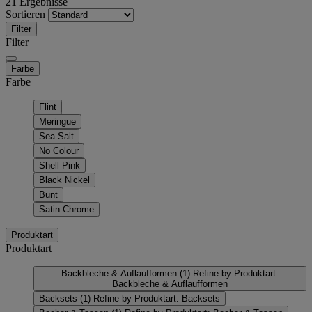
21 Ergebnisse
Sortieren
Filter
Filter
Farbe
Farbe
Flint
Meringue
Sea Salt
No Colour
Shell Pink
Black Nickel
Bunt
Satin Chrome
Produktart
Produktart
Backbleche & Auflaufformen
(1)
Refine by Produktart:
Backbleche & Auflaufformen
Backsets
(1)
Refine by Produktart: Backsets