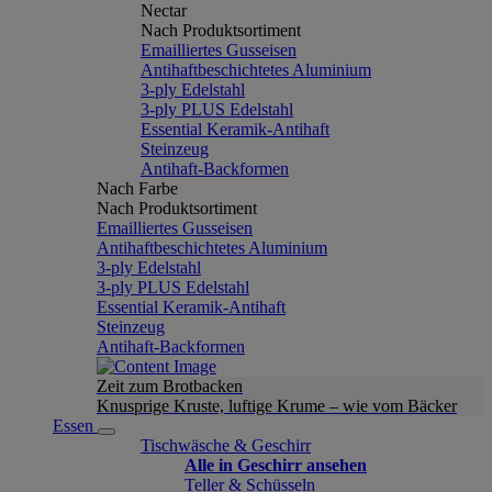
Nectar
Nach Produktsortiment
Emailliertes Gusseisen
Antihaftbeschichtetes Aluminium
3-ply Edelstahl
3-ply PLUS Edelstahl
Essential Keramik-Antihaft
Steinzeug
Antihaft-Backformen
Nach Farbe
Nach Produktsortiment
Emailliertes Gusseisen
Antihaftbeschichtetes Aluminium
3-ply Edelstahl
3-ply PLUS Edelstahl
Essential Keramik-Antihaft
Steinzeug
Antihaft-Backformen
Zeit zum Brotbacken
Knusprige Kruste, luftige Krume – wie vom Bäcker
Essen
Tischwäsche & Geschirr
Alle in Geschirr ansehen
Teller & Schüsseln