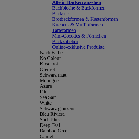
Alle in Backen ansehen
Backbleche & Backformen
Backsets
Brotbackformen & Kastenformen
Kuchen- & Muffinformen
Tarteformen
Mini-Cocottes & Förmchen
Backzubehör
Online-exklusive Produkte
Nach Farbe
No Colour
Kirschrot
Ofenrot
Schwarz matt
Meringue
Azure
Flint
Sea Salt
White
Schwarz glänzend
Bleu Riviera
Shell Pink
Deep Teal
Bamboo Green
Garnet