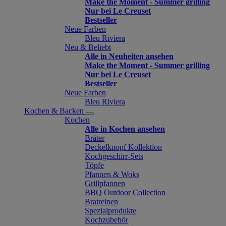
Make the Moment - Summer grilling
Nur bei Le Creuset
Bestseller
Neue Farben
Bleu Riviera
Neu & Beliebt
Alle in Neuheiten ansehen
Make the Moment - Summer grilling
Nur bei Le Creuset
Bestseller
Neue Farben
Bleu Riviera
Kochen & Backen
Kochen
Alle in Kochen ansehen
Bräter
Deckelknopf Kollektion
Kochgeschirr-Sets
Töpfe
Pfannen & Woks
Grillpfannen
BBQ Outdoor Collection
Bratreinen
Spezialprodukte
Kochzubehör