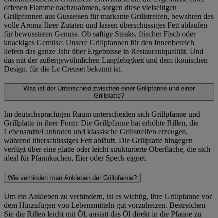
offenen Flamme nachzuahmen, sorgen diese vielseitigen
Grillpfannen aus Gusseisen für markante Grillstreifen, bewahren das
volle Aroma Ihrer Zutaten und lassen überschüssiges Fett ablaufen –
für bewussteren Genuss. Ob saftige Steaks, frischer Fisch oder
knackiges Gemüse: Unsere Grillpfannen für den Innenbereich
liefern das ganze Jahr über Ergebnisse in Restaurantqualität. Und
das mit der außergewöhnlichen Langlebigkeit und dem ikonischen
Design, für die Le Creuset bekannt ist.
Was ist der Unterschied zwischen einer Grillpfanne und einer
Grillplatte?
Im deutschsprachigen Raum unterscheiden sich Grillpfanne und
Grillplatte in ihrer Form: Die Grillpfanne hat erhöhte Rillen, die
Lebensmittel anbraten und klassische Grillstreifen erzeugen,
während überschüssiges Fett abläuft. Die Grillplatte hingegen
verfügt über eine glatte oder leicht strukturierte Oberfläche, die sich
ideal für Pfannkuchen, Eier oder Speck eignet.
Wie verhindert man Ankleben der Grillpfanne?
Um ein Ankleben zu verhindern, ist es wichtig, Ihre Grillpfanne vor
dem Hinzufügen von Lebensmitteln gut vorzuheizen. Bestreichen
Sie die Rillen leicht mit Öl, anstatt das Öl direkt in die Pfanne zu