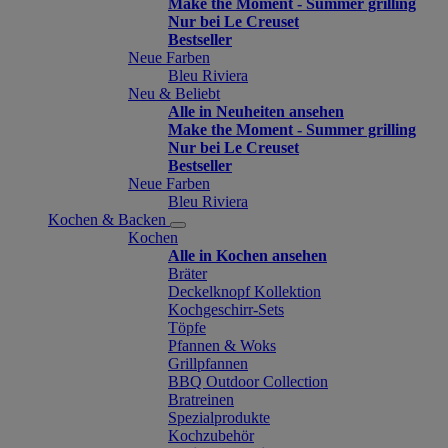
Make the Moment - Summer grilling
Nur bei Le Creuset
Bestseller
Neue Farben
Bleu Riviera
Neu & Beliebt
Alle in Neuheiten ansehen
Make the Moment - Summer grilling
Nur bei Le Creuset
Bestseller
Neue Farben
Bleu Riviera
Kochen & Backen
Kochen
Alle in Kochen ansehen
Bräter
Deckelknopf Kollektion
Kochgeschirr-Sets
Töpfe
Pfannen & Woks
Grillpfannen
BBQ Outdoor Collection
Bratreinen
Spezialprodukte
Kochzubehör