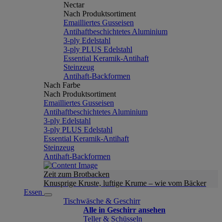
Nectar
Nach Produktsortiment
Emailliertes Gusseisen
Antihaftbeschichtetes Aluminium
3-ply Edelstahl
3-ply PLUS Edelstahl
Essential Keramik-Antihaft
Steinzeug
Antihaft-Backformen
Nach Farbe
Nach Produktsortiment
Emailliertes Gusseisen
Antihaftbeschichtetes Aluminium
3-ply Edelstahl
3-ply PLUS Edelstahl
Essential Keramik-Antihaft
Steinzeug
Antihaft-Backformen
Zeit zum Brotbacken
Knusprige Kruste, luftige Krume – wie vom Bäcker
Essen
Tischwäsche & Geschirr
Alle in Geschirr ansehen
Teller & Schüsseln