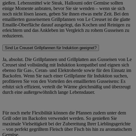
gießen. Lebensmittel wie Steak, Halloumi oder Gemüse sollten
einige Momente anbraten, bevor Sie sie wenden – wenn sie sich
noch nicht lösen lassen, geben Sie ihnen etwas mehr Zeit. Bei den
emaillierten gusseisernen Grillpfannen von Le Creuset ist die glatte
Emaille-Oberfläche darauf ausgelegt, das Kochen und Reinigen zu
erleichtern und das Ankleben im Vergleich zu rohem Gusseisen zu
reduzieren.
Sind Le Creuset Grillpfannen für Induktion geeignet?
Ja, absolut. Die Grillpfannen und Grillplatten aus Gusseisen von Le
Creuset sind vollständig mit Induktion kompatibel und eignen sich
ebenso für Gas-, Ceran- und Elektroherde sowie für den Einsatz im
Backofen. Wenn Sie nach einer Grillpfanne für Induktion suchen,
profitieren Sie von den Vorteilen des emaillierten Gusseisens: Es
erhitzt sich effizient, verteilt die Wärme gleichmäßig und überzeugt
durch eine außergewöhnlich lange Lebensdauer.
Für noch mehr Flexibilität können die Pfannen zudem unter dem
Grill oder im Backofen verwendet werden. So genießen Sie
maximale Vielseitigkeit bei der Zubereitung Ihrer Lieblingsgerichte
– von perfekt gegrilltem Fleisch über Fisch bis hin zu aromatischem
Gemüse.