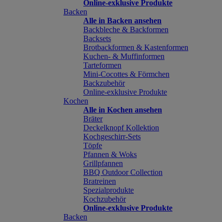
Online-exklusive Produkte
Backen
Alle in Backen ansehen
Backbleche & Backformen
Backsets
Brotbackformen & Kastenformen
Kuchen- & Muffinformen
Tarteformen
Mini-Cocottes & Förmchen
Backzubehör
Online-exklusive Produkte
Kochen
Alle in Kochen ansehen
Bräter
Deckelknopf Kollektion
Kochgeschirr-Sets
Töpfe
Pfannen & Woks
Grillpfannen
BBQ Outdoor Collection
Bratreinen
Spezialprodukte
Kochzubehör
Online-exklusive Produkte
Backen