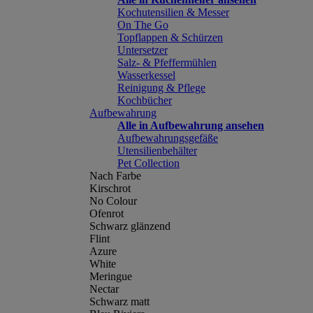
Kochutensilien & Messer
On The Go
Topflappen & Schürzen
Untersetzer
Salz- & Pfeffermühlen
Wasserkessel
Reinigung & Pflege
Kochbücher
Aufbewahrung
Alle in Aufbewahrung ansehen
Aufbewahrungsgefäße
Utensilienbehälter
Pet Collection
Nach Farbe
Kirschrot
No Colour
Ofenrot
Schwarz glänzend
Flint
Azure
White
Meringue
Nectar
Schwarz matt