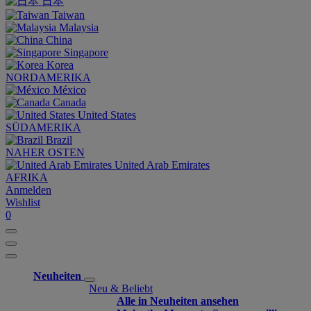
日本
Taiwan
Malaysia
China
Singapore
Korea
NORDAMERIKA
México
Canada
United States
SÜDAMERIKA
Brazil
NAHER OSTEN
United Arab Emirates
AFRIKA
Anmelden
Wishlist
0
Neuheiten
Neu & Beliebt
Alle in Neuheiten ansehen