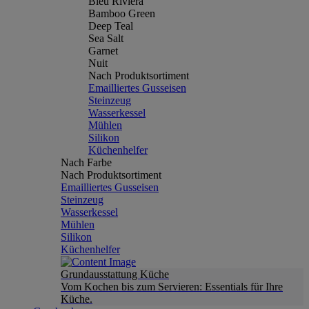
Bleu Riviera
Bamboo Green
Deep Teal
Sea Salt
Garnet
Nuit
Nach Produktsortiment
Emailliertes Gusseisen
Steinzeug
Wasserkessel
Mühlen
Silikon
Küchenhelfer
Nach Farbe
Nach Produktsortiment
Emailliertes Gusseisen
Steinzeug
Wasserkessel
Mühlen
Silikon
Küchenhelfer
Grundausstattung Küche
Vom Kochen bis zum Servieren: Essentials für Ihre
Küche.