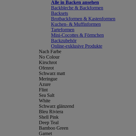
Alle in Backen ansehen
Backbleche & Backformen
Backsets
Brotbackformen & Kastenformen
Kuchen- & Muffinformen
Tarteformen
Mini-Cocottes & Förmchen
Backzubehör
Online-exklusive Produkte
Nach Farbe
No Colour
Kirschrot
Ofenrot
Schwarz matt
Meringue
Azure
Flint
Sea Salt
White
Schwarz glänzend
Bleu Riviera
Shell Pink
Deep Teal
Bamboo Green
Garnet