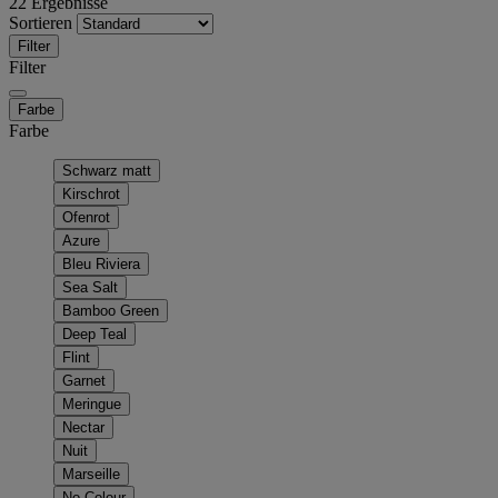
22 Ergebnisse
Sortieren
Filter
Filter
Farbe
Farbe
Schwarz matt
Kirschrot
Ofenrot
Azure
Bleu Riviera
Sea Salt
Bamboo Green
Deep Teal
Flint
Garnet
Meringue
Nectar
Nuit
Marseille
No Colour