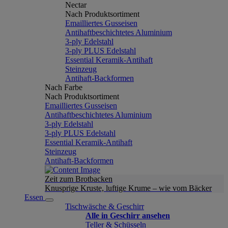
Nectar
Nach Produktsortiment
Emailliertes Gusseisen
Antihaftbeschichtetes Aluminium
3-ply Edelstahl
3-ply PLUS Edelstahl
Essential Keramik-Antihaft
Steinzeug
Antihaft-Backformen
Nach Farbe
Nach Produktsortiment
Emailliertes Gusseisen
Antihaftbeschichtetes Aluminium
3-ply Edelstahl
3-ply PLUS Edelstahl
Essential Keramik-Antihaft
Steinzeug
Antihaft-Backformen
Zeit zum Brotbacken
Knusprige Kruste, luftige Krume – wie vom Bäcker
Essen
Tischwäsche & Geschirr
Alle in Geschirr ansehen
Teller & Schüsseln