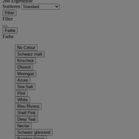
266 Ergebnisse
Sortieren
Filter
Filter
Farbe
Farbe
No Colour
Schwarz matt
Kirschrot
Ofenrot
Meringue
Azure
Sea Salt
Flint
White
Bleu Riviera
Shell Pink
Deep Teal
Nectar
Schwarz glänzend
Bamboo Green