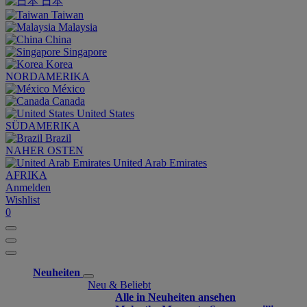
日本
Taiwan
Malaysia
China
Singapore
Korea
NORDAMERIKA
México
Canada
United States
SÜDAMERIKA
Brazil
NAHER OSTEN
United Arab Emirates
AFRIKA
Anmelden
Wishlist
0
Neuheiten
Neu & Beliebt
Alle in Neuheiten ansehen