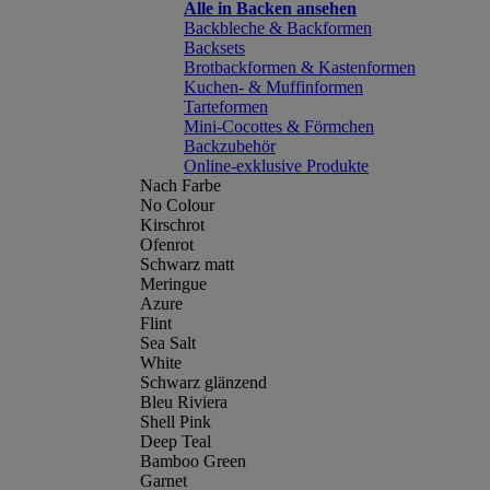
Alle in Backen ansehen
Backbleche & Backformen
Backsets
Brotbackformen & Kastenformen
Kuchen- & Muffinformen
Tarteformen
Mini-Cocottes & Förmchen
Backzubehör
Online-exklusive Produkte
Nach Farbe
No Colour
Kirschrot
Ofenrot
Schwarz matt
Meringue
Azure
Flint
Sea Salt
White
Schwarz glänzend
Bleu Riviera
Shell Pink
Deep Teal
Bamboo Green
Garnet