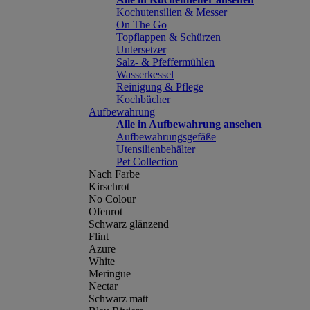
Kochutensilien & Messer
On The Go
Topflappen & Schürzen
Untersetzer
Salz- & Pfeffermühlen
Wasserkessel
Reinigung & Pflege
Kochbücher
Aufbewahrung
Alle in Aufbewahrung ansehen
Aufbewahrungsgefäße
Utensilienbehälter
Pet Collection
Nach Farbe
Kirschrot
No Colour
Ofenrot
Schwarz glänzend
Flint
Azure
White
Meringue
Nectar
Schwarz matt