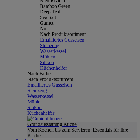
Bleu Riviera
Bamboo Green
Deep Teal
Sea Salt
Garnet
Nuit
Nach Produktsortiment
Emailliertes Gusseisen
Steinzeug
Wasserkessel
Mühlen
Silikon
Küchenhelfer
Nach Farbe
Nach Produktsortiment
Emailliertes Gusseisen
Steinzeug
Wasserkessel
Mühlen
Silikon
Küchenhelfer
Grundausstattung Küche
Vom Kochen bis zum Servieren: Essentials für Ihre
Küche.