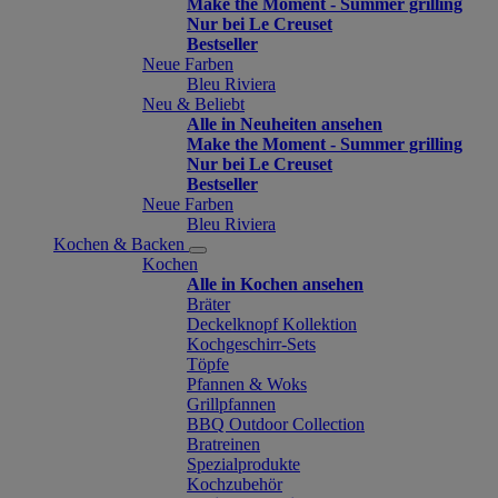
Make the Moment - Summer grilling
Nur bei Le Creuset
Bestseller
Neue Farben
Bleu Riviera
Neu & Beliebt
Alle in Neuheiten ansehen
Make the Moment - Summer grilling
Nur bei Le Creuset
Bestseller
Neue Farben
Bleu Riviera
Kochen & Backen
Kochen
Alle in Kochen ansehen
Bräter
Deckelknopf Kollektion
Kochgeschirr-Sets
Töpfe
Pfannen & Woks
Grillpfannen
BBQ Outdoor Collection
Bratreinen
Spezialprodukte
Kochzubehör