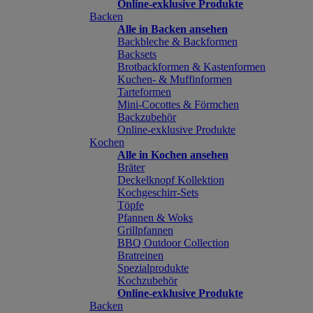
Online-exklusive Produkte
Backen
Alle in Backen ansehen
Backbleche & Backformen
Backsets
Brotbackformen & Kastenformen
Kuchen- & Muffinformen
Tarteformen
Mini-Cocottes & Förmchen
Backzubehör
Online-exklusive Produkte
Kochen
Alle in Kochen ansehen
Bräter
Deckelknopf Kollektion
Kochgeschirr-Sets
Töpfe
Pfannen & Woks
Grillpfannen
BBQ Outdoor Collection
Bratreinen
Spezialprodukte
Kochzubehör
Online-exklusive Produkte
Backen