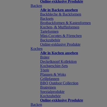
Online-exklusive Produkte
Backen
Alle in Backen ansehen
Backbleche & Backformen
Backsets
Brotbackformen & Kastenformen
Kuchen- & Muffinformen
Tarteformen
Mini-Cocottes & Förmchen
Backzubehör
Online-exklusive Produkte
Kochen
Alle in Kochen ansehen
Bräter
Deckelknopf Kollektion
Kochgeschirr-Sets
Töpfe
Pfannen & Woks
Grillpfannen
BBQ Outdoor Collection
Bratreinen
Spezialprodukte
Kochzubehör
Online-exklusive Produkte
Backen