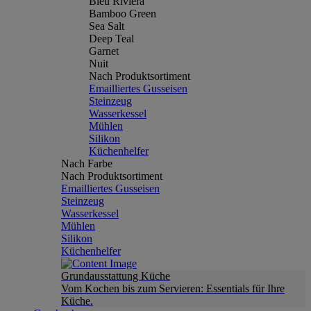
Bleu Riviera
Bamboo Green
Sea Salt
Deep Teal
Garnet
Nuit
Nach Produktsortiment
Emailliertes Gusseisen
Steinzeug
Wasserkessel
Mühlen
Silikon
Küchenhelfer
Nach Farbe
Nach Produktsortiment
Emailliertes Gusseisen
Steinzeug
Wasserkessel
Mühlen
Silikon
Küchenhelfer
Grundausstattung Küche
Vom Kochen bis zum Servieren: Essentials für Ihre
Küche.