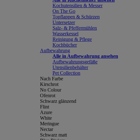
Kochutensilien & Messer
On The Go
Topflappen & Schürzen
Untersetzer
Salz- & Pfeffermühlen
Wasserkessel
Reinigung & Pflege
Kochbücher
Aufbewahrung
Alle in Aufbewahrung ansehen
Aufbewahrungsgefäße
Utensilienbehälter
Pet Collection
Nach Farbe
Kirschrot
No Colour
Ofenrot
Schwarz glänzend
Flint
Azure
White
Meringue
Nectar
Schwarz matt