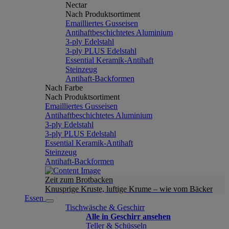
Nectar
Nach Produktsortiment
Emailliertes Gusseisen
Antihaftbeschichtetes Aluminium
3-ply Edelstahl
3-ply PLUS Edelstahl
Essential Keramik-Antihaft
Steinzeug
Antihaft-Backformen
Nach Farbe
Nach Produktsortiment
Emailliertes Gusseisen
Antihaftbeschichtetes Aluminium
3-ply Edelstahl
3-ply PLUS Edelstahl
Essential Keramik-Antihaft
Steinzeug
Antihaft-Backformen
Zeit zum Brotbacken
Knusprige Kruste, luftige Krume – wie vom Bäcker
Essen
Tischwäsche & Geschirr
Alle in Geschirr ansehen
Teller & Schüsseln