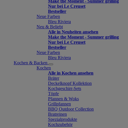
Make the Moment - Summer grilling
Nur bei Le Creuset
Bestseller
Neue Farben
Bleu Riviera
Neu & Beliebt
Alle in Neuheiten ansehen
Make the Moment - Summer grilling
Nur bei Le Creuset
Bestseller
Neue Farben
Bleu Riviera
Kochen & Backen
Kochen
Alle in Kochen ansehen
Bräter
Deckelknopf Kollektion
Kochgeschirr-Sets
Töpfe
Pfannen & Woks
Grillpfannen
BBQ Outdoor Collection
Bratreinen
Spezialprodukte
Kochzubehör