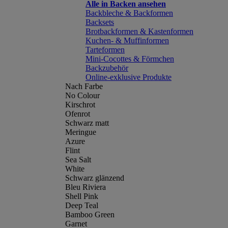
Alle in Backen ansehen
Backbleche & Backformen
Backsets
Brotbackformen & Kastenformen
Kuchen- & Muffinformen
Tarteformen
Mini-Cocottes & Förmchen
Backzubehör
Online-exklusive Produkte
Nach Farbe
No Colour
Kirschrot
Ofenrot
Schwarz matt
Meringue
Azure
Flint
Sea Salt
White
Schwarz glänzend
Bleu Riviera
Shell Pink
Deep Teal
Bamboo Green
Garnet