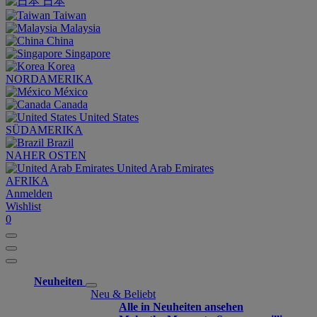
日本
Taiwan
Malaysia
China
Singapore
Korea
NORDAMERIKA
México
Canada
United States
SÜDAMERIKA
Brazil
NAHER OSTEN
United Arab Emirates
AFRIKA
Anmelden
Wishlist
0
Neuheiten
Neu & Beliebt
Alle in Neuheiten ansehen