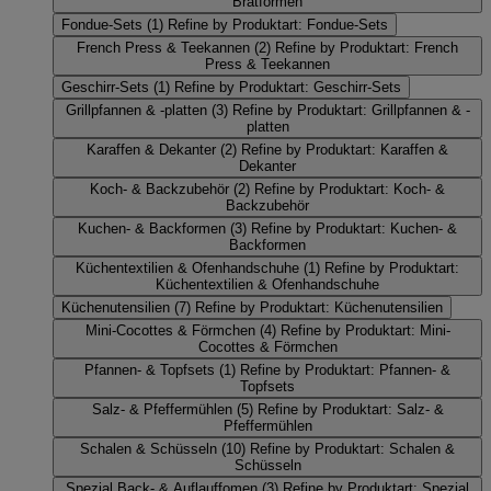
Bratformen
Fondue-Sets
(1)
Refine by Produktart: Fondue-Sets
French Press & Teekannen
(2)
Refine by Produktart: French
Press & Teekannen
Geschirr-Sets
(1)
Refine by Produktart: Geschirr-Sets
Grillpfannen & -platten
(3)
Refine by Produktart: Grillpfannen & -
platten
Karaffen & Dekanter
(2)
Refine by Produktart: Karaffen &
Dekanter
Koch- & Backzubehör
(2)
Refine by Produktart: Koch- &
Backzubehör
Kuchen- & Backformen
(3)
Refine by Produktart: Kuchen- &
Backformen
Küchentextilien & Ofenhandschuhe
(1)
Refine by Produktart:
Küchentextilien & Ofenhandschuhe
Küchenutensilien
(7)
Refine by Produktart: Küchenutensilien
Mini-Cocottes & Förmchen
(4)
Refine by Produktart: Mini-
Cocottes & Förmchen
Pfannen- & Topfsets
(1)
Refine by Produktart: Pfannen- &
Topfsets
Salz- & Pfeffermühlen
(5)
Refine by Produktart: Salz- &
Pfeffermühlen
Schalen & Schüsseln
(10)
Refine by Produktart: Schalen &
Schüsseln
Spezial Back- & Auflauffomen
(3)
Refine by Produktart: Spezial