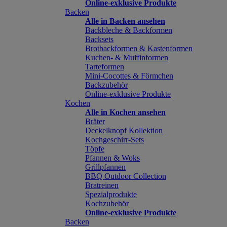
Online-exklusive Produkte
Backen
Alle in Backen ansehen
Backbleche & Backformen
Backsets
Brotbackformen & Kastenformen
Kuchen- & Muffinformen
Tarteformen
Mini-Cocottes & Förmchen
Backzubehör
Online-exklusive Produkte
Kochen
Alle in Kochen ansehen
Bräter
Deckelknopf Kollektion
Kochgeschirr-Sets
Töpfe
Pfannen & Woks
Grillpfannen
BBQ Outdoor Collection
Bratreinen
Spezialprodukte
Kochzubehör
Online-exklusive Produkte
Backen