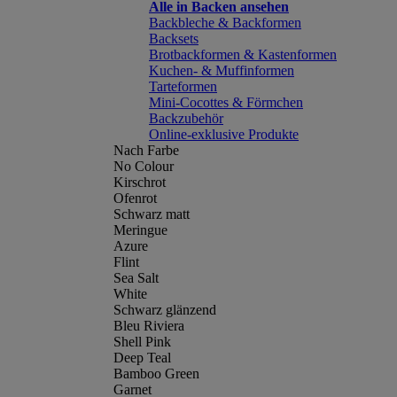
Alle in Backen ansehen
Backbleche & Backformen
Backsets
Brotbackformen & Kastenformen
Kuchen- & Muffinformen
Tarteformen
Mini-Cocottes & Förmchen
Backzubehör
Online-exklusive Produkte
Nach Farbe
No Colour
Kirschrot
Ofenrot
Schwarz matt
Meringue
Azure
Flint
Sea Salt
White
Schwarz glänzend
Bleu Riviera
Shell Pink
Deep Teal
Bamboo Green
Garnet