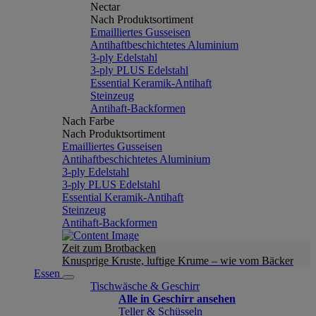
Nectar
Nach Produktsortiment
Emailliertes Gusseisen
Antihaftbeschichtetes Aluminium
3-ply Edelstahl
3-ply PLUS Edelstahl
Essential Keramik-Antihaft
Steinzeug
Antihaft-Backformen
Nach Farbe
Nach Produktsortiment
Emailliertes Gusseisen
Antihaftbeschichtetes Aluminium
3-ply Edelstahl
3-ply PLUS Edelstahl
Essential Keramik-Antihaft
Steinzeug
Antihaft-Backformen
Zeit zum Brotbacken
Knusprige Kruste, luftige Krume – wie vom Bäcker
Essen
Tischwäsche & Geschirr
Alle in Geschirr ansehen
Teller & Schüsseln