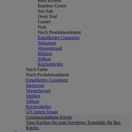
Bleu Riviera
Bamboo Green
Sea Salt
Deep Teal
Garnet
Nuit
Nach Produktsortiment
Emailliertes Gusseisen
Steinzeug
Wasserkessel
Mühlen
Silikon
Küchenhelfer
Nach Farbe
Nach Produktsortiment
Emailliertes Gusseisen
Steinzeug
Wasserkessel
Mühlen
Silikon
Küchenhelfer
Grundausstattung Küche
Vom Kochen bis zum Servieren: Essentials für Ihre
Küche.