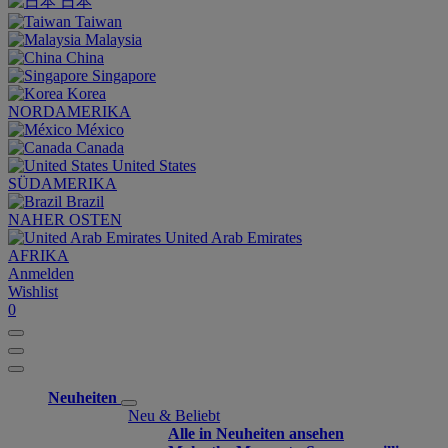
日本
Taiwan
Malaysia
China
Singapore
Korea
NORDAMERIKA
México
Canada
United States
SÜDAMERIKA
Brazil
NAHER OSTEN
United Arab Emirates
AFRIKA
Anmelden
Wishlist
0
Neuheiten
Neu & Beliebt
Alle in Neuheiten ansehen