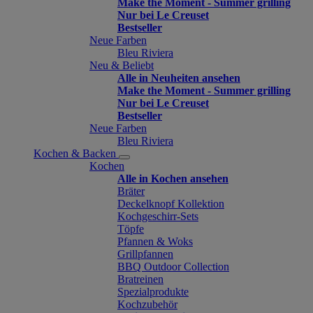
Make the Moment - Summer grilling
Nur bei Le Creuset
Bestseller
Neue Farben
Bleu Riviera
Neu & Beliebt
Alle in Neuheiten ansehen
Make the Moment - Summer grilling
Nur bei Le Creuset
Bestseller
Neue Farben
Bleu Riviera
Kochen & Backen
Kochen
Alle in Kochen ansehen
Bräter
Deckelknopf Kollektion
Kochgeschirr-Sets
Töpfe
Pfannen & Woks
Grillpfannen
BBQ Outdoor Collection
Bratreinen
Spezialprodukte
Kochzubehör