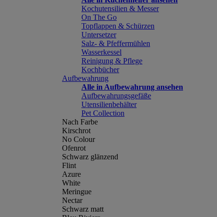
Kochutensilien & Messer
On The Go
Topflappen & Schürzen
Untersetzer
Salz- & Pfeffermühlen
Wasserkessel
Reinigung & Pflege
Kochbücher
Aufbewahrung
Alle in Aufbewahrung ansehen
Aufbewahrungsgefäße
Utensilienbehälter
Pet Collection
Nach Farbe
Kirschrot
No Colour
Ofenrot
Schwarz glänzend
Flint
Azure
White
Meringue
Nectar
Schwarz matt