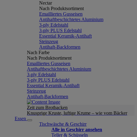
Nectar
Nach Produktsortiment
Emailliertes Gusseisen
Antihaftbeschichtetes Aluminium
3-ply Edelstahl
3-ply PLUS Edelstahl
Essential Keramik-Antihaft
Steinzeug
Antihaft-Backformen
Nach Farbe
Nach Produktsortiment
Emailliertes Gusseisen
Antihaftbeschichtetes Aluminium
3-ply Edelstahl
3-ply PLUS Edelstahl
Essential Keramik-Antihaft
Steinzeug
Antihaft-Backformen
Zeit zum Brotbacken
Knusprige Kruste, luftige Krume – wie vom Bäcker
Essen
Tischwäsche & Geschirr
Alle in Geschirr ansehen
Teller & Schüsseln