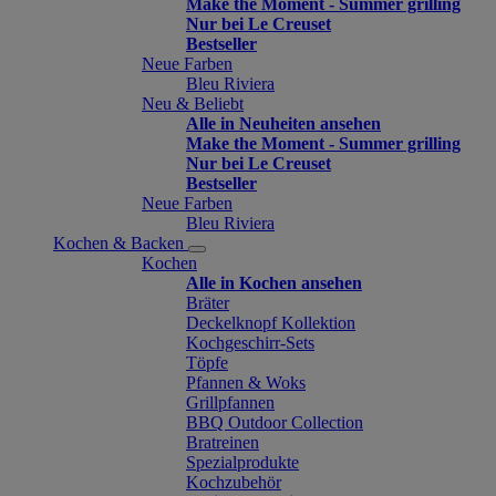
Make the Moment - Summer grilling
Nur bei Le Creuset
Bestseller
Neue Farben
Bleu Riviera
Neu & Beliebt
Alle in Neuheiten ansehen
Make the Moment - Summer grilling
Nur bei Le Creuset
Bestseller
Neue Farben
Bleu Riviera
Kochen & Backen
Kochen
Alle in Kochen ansehen
Bräter
Deckelknopf Kollektion
Kochgeschirr-Sets
Töpfe
Pfannen & Woks
Grillpfannen
BBQ Outdoor Collection
Bratreinen
Spezialprodukte
Kochzubehör