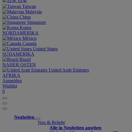
日本
Taiwan
Malaysia
China
Singapore
Korea
NORDAMERIKA
México
Canada
United States
SÜDAMERIKA
Brazil
NAHER OSTEN
United Arab Emirates
AFRIKA
Anmelden
Wishlist
0
Neuheiten
Neu & Beliebt
Alle in Neuheiten ansehen