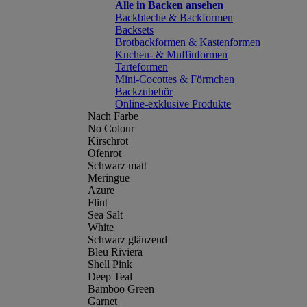
Alle in Backen ansehen
Backbleche & Backformen
Backsets
Brotbackformen & Kastenformen
Kuchen- & Muffinformen
Tarteformen
Mini-Cocottes & Förmchen
Backzubehör
Online-exklusive Produkte
Nach Farbe
No Colour
Kirschrot
Ofenrot
Schwarz matt
Meringue
Azure
Flint
Sea Salt
White
Schwarz glänzend
Bleu Riviera
Shell Pink
Deep Teal
Bamboo Green
Garnet