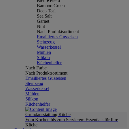
Bleu Riviera
Bamboo Green
Deep Teal
Sea Salt
Garnet
Nuit
Nach Produktsortiment
Emailliertes Gusseisen
Steinzeug
Wasserkessel
Mühlen
Silikon
Küchenhelfer
Nach Farbe
Nach Produktsortiment
Emailliertes Gusseisen
Steinzeug
Wasserkessel
Mühlen
Silikon
Küchenhelfer
Grundausstattung Küche
Vom Kochen bis zum Servieren: Essentials für Ihre
Küche.