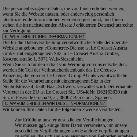
Die personenbezogenen Daten, die von Ihnen erhoben werden,
wenn Sie die Website nutzen, oder anderweitig persönlich
identifizierende Informationen werden so geschützt, und Ihnen
stehen die im nachstehenden
Absatz J
erläuterten Datenschutzrechte
zur Verfügung.
B. WER ERHEBT IHRE INFORMATIONEN?
Die für die Datenverarbeitung verantwortliche Stelle der über die
Website angebotenen eCommerce-Dienste ist Le Creuset Austria
GmbH mit eingetragenem Sitz in Le Creuset Austria GmbH,
Kasernenstraße 1, 5071 Wals-Siezenheim.
Wenn Sie sich für den Erhalt von Werbung von uns entscheiden,
werden Sie Teil der Verbraucherdatenbank des Le Creuset-
Konzerns, die von der Le Creuset Group AG als verantwortliche
Stelle für die Verarbeitung mit eingetragenem Sitz in der
Neuhofstrasse 4, 6340 Baar, Schweiz, verwaltet wird. Der ernannte
Vertreter in der EU ist Le Creuset SL, USt-IdNr. B62153630 mit
Sitz in Paseo de Gracia 9, 2º, 08007 Barcelona, Spanien.
C. WARUM ERHEBEN WIR DIESE INFORMATIONEN?
Wir können Ihre Daten für die folgenden Zwecke verarbeiten:
Zur Erfüllung unserer gesetzlichen Verpflichtungen
Wir müssen ggf. einige Ihrer Daten verarbeiten, um unsere
gesetzlichen Verpflichtungen sowie andere Verpflichtungen
zu erfüllen, die sich aus Anweisungen von Behörden ergeben.