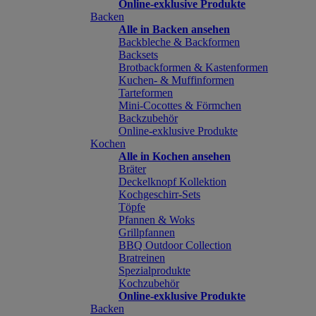
Online-exklusive Produkte
Backen
Alle in Backen ansehen
Backbleche & Backformen
Backsets
Brotbackformen & Kastenformen
Kuchen- & Muffinformen
Tarteformen
Mini-Cocottes & Förmchen
Backzubehör
Online-exklusive Produkte
Kochen
Alle in Kochen ansehen
Bräter
Deckelknopf Kollektion
Kochgeschirr-Sets
Töpfe
Pfannen & Woks
Grillpfannen
BBQ Outdoor Collection
Bratreinen
Spezialprodukte
Kochzubehör
Online-exklusive Produkte
Backen