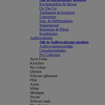
Kochutensilien & Messer
On The Go
Topflappen & Schürzen
Untersetzer
Salz- & Pfeffermühlen
Wasserkessel
Reinigung & Pflege
Kochbücher
Aufbewahrung
Alle in Aufbewahrung ansehen
Aufbewahrungsgefäße
Utensilienbehälter
Pet Collection
Nach Farbe
Kirschrot
No Colour
Ofenrot
Schwarz glänzend
Flint
Azure
White
Meringue
Nectar
Schwarz matt