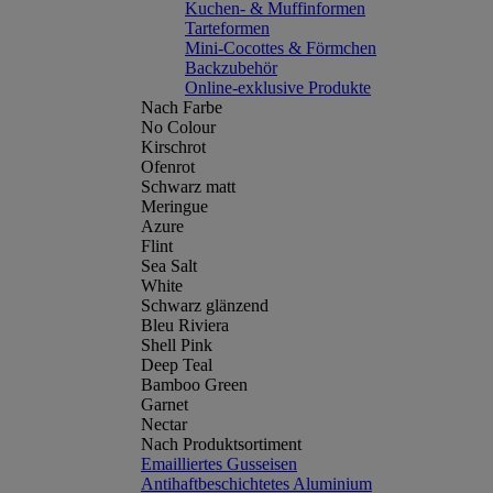
Kuchen- & Muffinformen
Tarteformen
Mini-Cocottes & Förmchen
Backzubehör
Online-exklusive Produkte
Nach Farbe
No Colour
Kirschrot
Ofenrot
Schwarz matt
Meringue
Azure
Flint
Sea Salt
White
Schwarz glänzend
Bleu Riviera
Shell Pink
Deep Teal
Bamboo Green
Garnet
Nectar
Nach Produktsortiment
Emailliertes Gusseisen
Antihaftbeschichtetes Aluminium