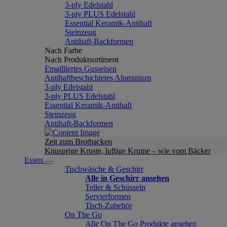
3-ply Edelstahl
3-ply PLUS Edelstahl
Essential Keramik-Antihaft
Steinzeug
Antihaft-Backformen
Nach Farbe
Nach Produktsortiment
Emailliertes Gusseisen
Antihaftbeschichtetes Aluminium
3-ply Edelstahl
3-ply PLUS Edelstahl
Essential Keramik-Antihaft
Steinzeug
Antihaft-Backformen
Zeit zum Brotbacken
Knusprige Kruste, luftige Krume – wie vom Bäcker
Essen
Tischwäsche & Geschirr
Alle in Geschirr ansehen
Teller & Schüsseln
Servierformen
Tisch-Zubehör
On The Go
Alle On The Go Produkte ansehen