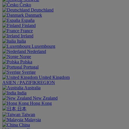
Česko
Deutschland
Danmark
España
Finland
France
Ireland
Italia
Luxembourg
Nederland
Norge
Polska
Portugal
Sverige
United Kingdom
ASIEN / PAZIFIKREGION
Australia
India
New Zealand
Hong Kong
日本
Taiwan
Malaysia
China