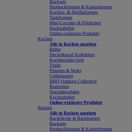
Backsets
Brotbackformen & Kastenformen
Kuchen- & Muffinformen
Tarteformen
Mini-Cocottes & Förmchen
Backzubehör
Online-exklusive Produkte
Kochen
Alle in Kochen ansehen
Bräter
Deckelknopf Kollektion
Kochgeschirr-Sets
Töpfe
Pfannen & Woks
Grillpfannen
BBQ Outdoor Collection
Bratreinen
Spezialprodukte
Kochzubehör
Online-exklusive Produkte
Backen
Alle in Backen ansehen
Backbleche & Backformen
Backsets
Brotbackformen & Kastenformen