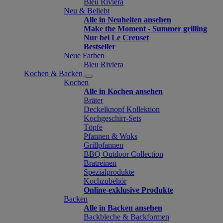
Bleu Riviera
Neu & Beliebt
Alle in Neuheiten ansehen
Make the Moment - Summer grilling
Nur bei Le Creuset
Bestseller
Neue Farben
Bleu Riviera
Kochen & Backen
Kochen
Alle in Kochen ansehen
Bräter
Deckelknopf Kollektion
Kochgeschirr-Sets
Töpfe
Pfannen & Woks
Grillpfannen
BBQ Outdoor Collection
Bratreinen
Spezialprodukte
Kochzubehör
Online-exklusive Produkte
Backen
Alle in Backen ansehen
Backbleche & Backformen