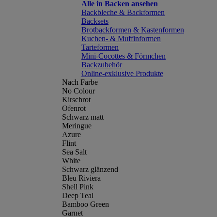
Alle in Backen ansehen
Backbleche & Backformen
Backsets
Brotbackformen & Kastenformen
Kuchen- & Muffinformen
Tarteformen
Mini-Cocottes & Förmchen
Backzubehör
Online-exklusive Produkte
Nach Farbe
No Colour
Kirschrot
Ofenrot
Schwarz matt
Meringue
Azure
Flint
Sea Salt
White
Schwarz glänzend
Bleu Riviera
Shell Pink
Deep Teal
Bamboo Green
Garnet