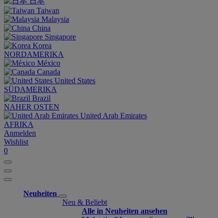
日本
Taiwan
Malaysia
China
Singapore
Korea
NORDAMERIKA
México
Canada
United States
SÜDAMERIKA
Brazil
NAHER OSTEN
United Arab Emirates
AFRIKA
Anmelden
Wishlist
0
Neuheiten
Neu & Beliebt
Alle in Neuheiten ansehen