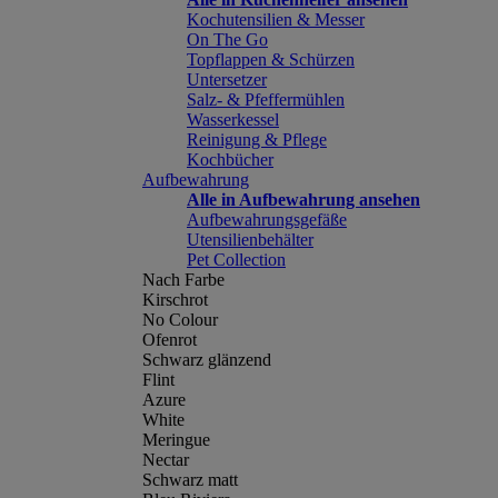
Kochutensilien & Messer
On The Go
Topflappen & Schürzen
Untersetzer
Salz- & Pfeffermühlen
Wasserkessel
Reinigung & Pflege
Kochbücher
Aufbewahrung
Alle in Aufbewahrung ansehen
Aufbewahrungsgefäße
Utensilienbehälter
Pet Collection
Nach Farbe
Kirschrot
No Colour
Ofenrot
Schwarz glänzend
Flint
Azure
White
Meringue
Nectar
Schwarz matt