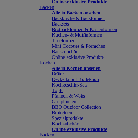
Online-exklusive Produkte
Backen
Alle in Backen ansehen
Backbleche & Backformen
Backsets
Brotbackformen & Kastenformen
Kuchen- & Muffinformen
Tarteformen
Mini-Cocottes & Förmchen
Backzubehör
Online-exklusive Produkte
Kochen
Alle in Kochen ansehen
Bräter
Deckelknopf Kollektion
Kochgeschirr-Sets
Töpfe
Pfannen & Woks
Grillpfannen
BBQ Outdoor Collection
Bratreinen
Spezialprodukte
Kochzubehör
Online-exklusive Produkte
Backen