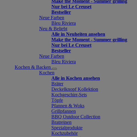
Make the Moment - Summer grilling
Nur bei Le Creuset
Bestseller
Neue Farben
Bleu Riviera
Neu & Beliebt
Alle in Neuheiten ansehen
Make the Moment - Summer grilling
Nur bei Le Creuset
Bestseller
Neue Farben
Bleu Riviera
Kochen & Backen
Kochen
Alle in Kochen ansehen
Bräter
Deckelknopf Kollektion
Kochgeschirr-Sets
Töpfe
Pfannen & Woks
Grillpfannen
BBQ Outdoor Collection
Bratreinen
Spezialprodukte
Kochzubehör