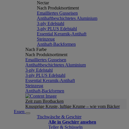
Nectar
Nach Produktsortiment
Emailliertes Gusseisen
Antihaftbeschichtetes Aluminium
3-ply Edelstahl
3-ply PLUS Edelstahl
Essential Keramik-Antihaft
Steinzeug
Antihaft-Backformen
Nach Farbe
Nach Produktsortiment
Emailliertes Gusseisen
Antihaftbeschichtetes Aluminium
3-ply Edelstahl
3-ply PLUS Edelstahl
Essential Keramik-Antihaft
Steinzeug
Antihaft-Backformen
Zeit zum Brotbacken
Knusprige Kruste, luftige Krume – wie vom Bäcker
Essen
Tischwäsche & Geschirr
Alle in Geschirr ansehen
Teller & Schüsseln