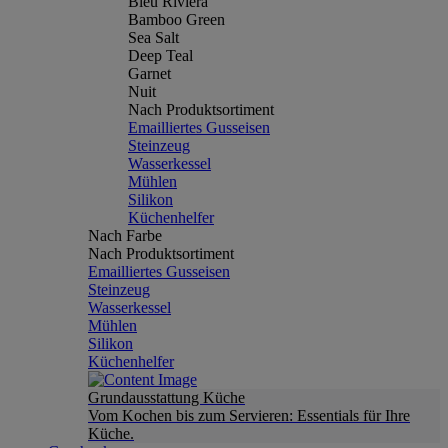
Bleu Riviera
Bamboo Green
Sea Salt
Deep Teal
Garnet
Nuit
Nach Produktsortiment
Emailliertes Gusseisen
Steinzeug
Wasserkessel
Mühlen
Silikon
Küchenhelfer
Nach Farbe
Nach Produktsortiment
Emailliertes Gusseisen
Steinzeug
Wasserkessel
Mühlen
Silikon
Küchenhelfer
Grundausstattung Küche
Vom Kochen bis zum Servieren: Essentials für Ihre
Küche.