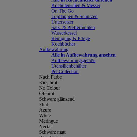
Kochutensilien & Messer
On The Go
Topflappen & Schürzen
Untersetzer
Salz- & Pfeffermühlen
Wasserkessel
Reinigung & Pflege
Kochbücher
Aufbewahrung
Alle in Aufbewahrung ansehen
Aufbewahrungsgefäße
Utensilienbehälter
Pet Collection
Nach Farbe
Kirschrot
No Colour
Ofenrot
Schwarz glänzend
Flint
Azure
White
Meringue
Nectar
Schwarz matt