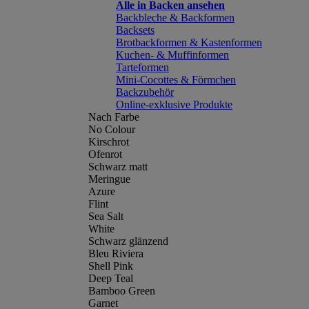
Alle in Backen ansehen
Backbleche & Backformen
Backsets
Brotbackformen & Kastenformen
Kuchen- & Muffinformen
Tarteformen
Mini-Cocottes & Förmchen
Backzubehör
Online-exklusive Produkte
Nach Farbe
No Colour
Kirschrot
Ofenrot
Schwarz matt
Meringue
Azure
Flint
Sea Salt
White
Schwarz glänzend
Bleu Riviera
Shell Pink
Deep Teal
Bamboo Green
Garnet