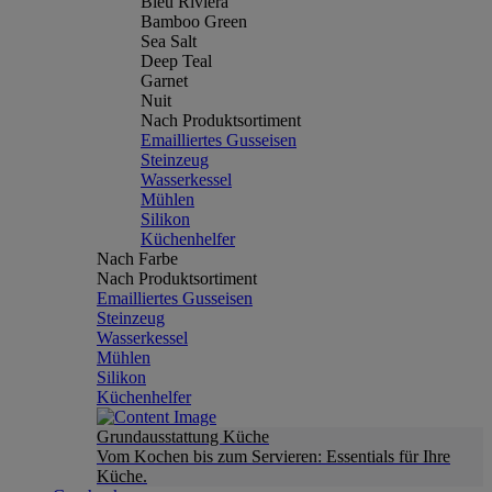
Bleu Riviera
Bamboo Green
Sea Salt
Deep Teal
Garnet
Nuit
Nach Produktsortiment
Emailliertes Gusseisen
Steinzeug
Wasserkessel
Mühlen
Silikon
Küchenhelfer
Nach Farbe
Nach Produktsortiment
Emailliertes Gusseisen
Steinzeug
Wasserkessel
Mühlen
Silikon
Küchenhelfer
Grundausstattung Küche
Vom Kochen bis zum Servieren: Essentials für Ihre
Küche.