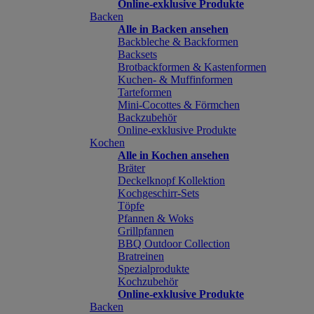
Online-exklusive Produkte
Backen
Alle in Backen ansehen
Backbleche & Backformen
Backsets
Brotbackformen & Kastenformen
Kuchen- & Muffinformen
Tarteformen
Mini-Cocottes & Förmchen
Backzubehör
Online-exklusive Produkte
Kochen
Alle in Kochen ansehen
Bräter
Deckelknopf Kollektion
Kochgeschirr-Sets
Töpfe
Pfannen & Woks
Grillpfannen
BBQ Outdoor Collection
Bratreinen
Spezialprodukte
Kochzubehör
Online-exklusive Produkte
Backen