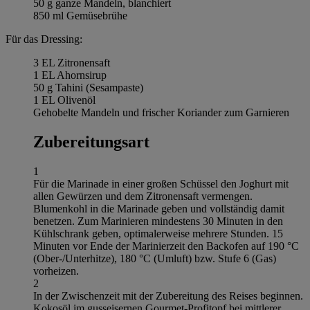
50 g ganze Mandeln, blanchiert
850 ml Gemüsebrühe
Für das Dressing:
3 EL Zitronensaft
1 EL Ahornsirup
50 g Tahini (Sesampaste)
1 EL Olivenöl
Gehobelte Mandeln und frischer Koriander zum Garnieren
Zubereitungsart
1
Für die Marinade in einer großen Schüssel den Joghurt mit
allen Gewürzen und dem Zitronensaft vermengen.
Blumenkohl in die Marinade geben und vollständig damit
benetzen. Zum Marinieren mindestens 30 Minuten in den
Kühlschrank geben, optimalerweise mehrere Stunden. 15
Minuten vor Ende der Marinierzeit den Backofen auf 190 °C
(Ober-/Unterhitze), 180 °C (Umluft) bzw. Stufe 6 (Gas)
vorheizen.
2
In der Zwischenzeit mit der Zubereitung des Reises beginnen.
Kokosöl im gusseisernen Gourmet-Profitopf bei mittlerer