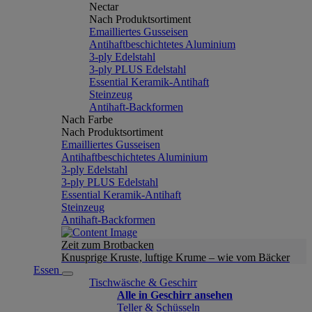
Nectar
Nach Produktsortiment
Emailliertes Gusseisen
Antihaftbeschichtetes Aluminium
3-ply Edelstahl
3-ply PLUS Edelstahl
Essential Keramik-Antihaft
Steinzeug
Antihaft-Backformen
Nach Farbe
Nach Produktsortiment
Emailliertes Gusseisen
Antihaftbeschichtetes Aluminium
3-ply Edelstahl
3-ply PLUS Edelstahl
Essential Keramik-Antihaft
Steinzeug
Antihaft-Backformen
Zeit zum Brotbacken
Knusprige Kruste, luftige Krume – wie vom Bäcker
Essen
Tischwäsche & Geschirr
Alle in Geschirr ansehen
Teller & Schüsseln