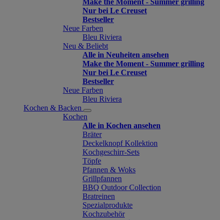
Make the Moment - Summer grilling
Nur bei Le Creuset
Bestseller
Neue Farben
Bleu Riviera
Neu & Beliebt
Alle in Neuheiten ansehen
Make the Moment - Summer grilling
Nur bei Le Creuset
Bestseller
Neue Farben
Bleu Riviera
Kochen & Backen
Kochen
Alle in Kochen ansehen
Bräter
Deckelknopf Kollektion
Kochgeschirr-Sets
Töpfe
Pfannen & Woks
Grillpfannen
BBQ Outdoor Collection
Bratreinen
Spezialprodukte
Kochzubehör