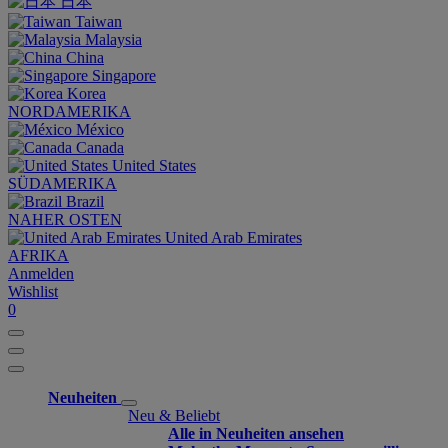
日本
Taiwan
Malaysia
China
Singapore
Korea
NORDAMERIKA
México
Canada
United States
SÜDAMERIKA
Brazil
NAHER OSTEN
United Arab Emirates
AFRIKA
Anmelden
Wishlist
0
Neuheiten
Neu & Beliebt
Alle in Neuheiten ansehen