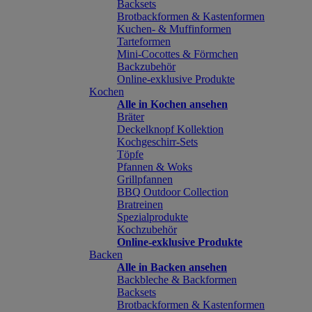
Backsets
Brotbackformen & Kastenformen
Kuchen- & Muffinformen
Tarteformen
Mini-Cocottes & Förmchen
Backzubehör
Online-exklusive Produkte
Kochen
Alle in Kochen ansehen
Bräter
Deckelknopf Kollektion
Kochgeschirr-Sets
Töpfe
Pfannen & Woks
Grillpfannen
BBQ Outdoor Collection
Bratreinen
Spezialprodukte
Kochzubehör
Online-exklusive Produkte
Backen
Alle in Backen ansehen
Backbleche & Backformen
Backsets
Brotbackformen & Kastenformen