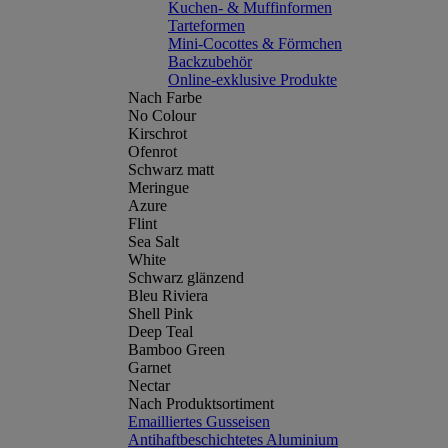
Kuchen- & Muffinformen
Tarteformen
Mini-Cocottes & Förmchen
Backzubehör
Online-exklusive Produkte
Nach Farbe
No Colour
Kirschrot
Ofenrot
Schwarz matt
Meringue
Azure
Flint
Sea Salt
White
Schwarz glänzend
Bleu Riviera
Shell Pink
Deep Teal
Bamboo Green
Garnet
Nectar
Nach Produktsortiment
Emailliertes Gusseisen
Antihaftbeschichtetes Aluminium