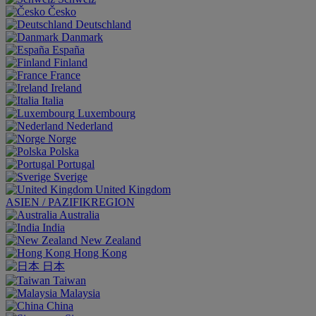
Česko
Deutschland
Danmark
España
Finland
France
Ireland
Italia
Luxembourg
Nederland
Norge
Polska
Portugal
Sverige
United Kingdom
ASIEN / PAZIFIKREGION
Australia
India
New Zealand
Hong Kong
日本
Taiwan
Malaysia
China