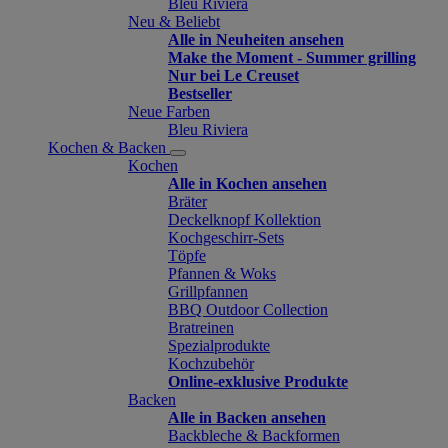
Bleu Riviera
Neu & Beliebt
Alle in Neuheiten ansehen
Make the Moment - Summer grilling
Nur bei Le Creuset
Bestseller
Neue Farben
Bleu Riviera
Kochen & Backen
Kochen
Alle in Kochen ansehen
Bräter
Deckelknopf Kollektion
Kochgeschirr-Sets
Töpfe
Pfannen & Woks
Grillpfannen
BBQ Outdoor Collection
Bratreinen
Spezialprodukte
Kochzubehör
Online-exklusive Produkte
Backen
Alle in Backen ansehen
Backbleche & Backformen