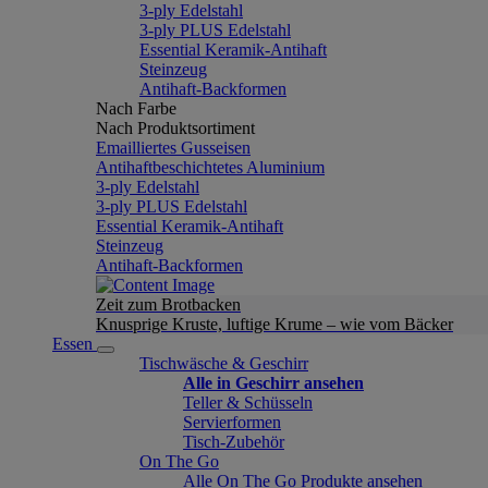
3-ply Edelstahl
3-ply PLUS Edelstahl
Essential Keramik-Antihaft
Steinzeug
Antihaft-Backformen
Nach Farbe
Nach Produktsortiment
Emailliertes Gusseisen
Antihaftbeschichtetes Aluminium
3-ply Edelstahl
3-ply PLUS Edelstahl
Essential Keramik-Antihaft
Steinzeug
Antihaft-Backformen
Zeit zum Brotbacken
Knusprige Kruste, luftige Krume – wie vom Bäcker
Essen
Tischwäsche & Geschirr
Alle in Geschirr ansehen
Teller & Schüsseln
Servierformen
Tisch-Zubehör
On The Go
Alle On The Go Produkte ansehen