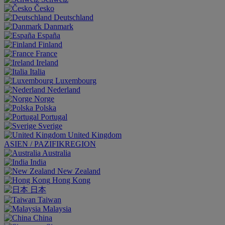
Česko
Deutschland
Danmark
España
Finland
France
Ireland
Italia
Luxembourg
Nederland
Norge
Polska
Portugal
Sverige
United Kingdom
ASIEN / PAZIFIKREGION
Australia
India
New Zealand
Hong Kong
日本
Taiwan
Malaysia
China