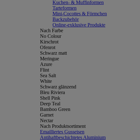
Kuchen- & Muffinformen
Tarteformen
Mini-Cocottes & Förmchen
Backzubehör
Online-exklusive Produkte
Nach Farbe
No Colour
Kirschrot
Ofenrot
Schwarz matt
Meringue
Azure
Flint
Sea Salt
White
Schwarz glänzend
Bleu Riviera
Shell Pink
Deep Teal
Bamboo Green
Garnet
Nectar
Nach Produktsortiment
Emailliertes Gusseisen
Antihaftbeschichtetes Aluminium