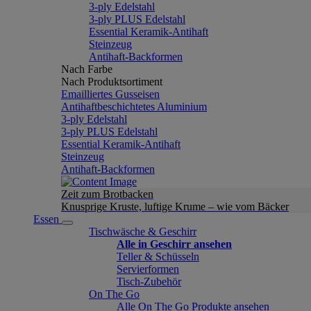
3-ply Edelstahl
3-ply PLUS Edelstahl
Essential Keramik-Antihaft
Steinzeug
Antihaft-Backformen
Nach Farbe
Nach Produktsortiment
Emailliertes Gusseisen
Antihaftbeschichtetes Aluminium
3-ply Edelstahl
3-ply PLUS Edelstahl
Essential Keramik-Antihaft
Steinzeug
Antihaft-Backformen
Zeit zum Brotbacken
Knusprige Kruste, luftige Krume – wie vom Bäcker
Essen
Tischwäsche & Geschirr
Alle in Geschirr ansehen
Teller & Schüsseln
Servierformen
Tisch-Zubehör
On The Go
Alle On The Go Produkte ansehen