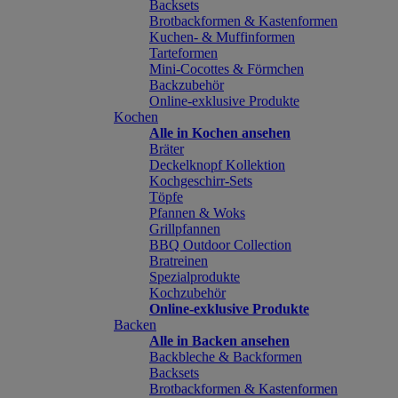
Backsets
Brotbackformen & Kastenformen
Kuchen- & Muffinformen
Tarteformen
Mini-Cocottes & Förmchen
Backzubehör
Online-exklusive Produkte
Kochen
Alle in Kochen ansehen
Bräter
Deckelknopf Kollektion
Kochgeschirr-Sets
Töpfe
Pfannen & Woks
Grillpfannen
BBQ Outdoor Collection
Bratreinen
Spezialprodukte
Kochzubehör
Online-exklusive Produkte
Backen
Alle in Backen ansehen
Backbleche & Backformen
Backsets
Brotbackformen & Kastenformen