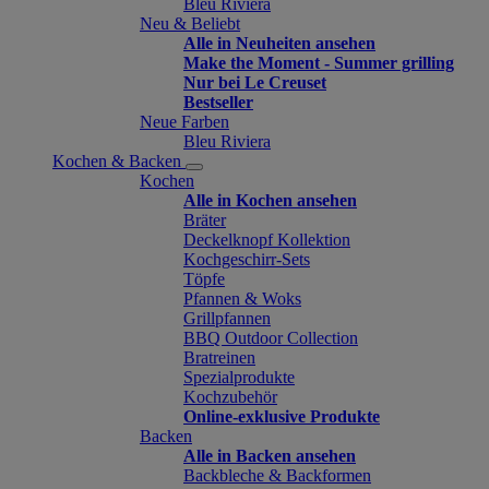
Bleu Riviera
Neu & Beliebt
Alle in Neuheiten ansehen
Make the Moment - Summer grilling
Nur bei Le Creuset
Bestseller
Neue Farben
Bleu Riviera
Kochen & Backen
Kochen
Alle in Kochen ansehen
Bräter
Deckelknopf Kollektion
Kochgeschirr-Sets
Töpfe
Pfannen & Woks
Grillpfannen
BBQ Outdoor Collection
Bratreinen
Spezialprodukte
Kochzubehör
Online-exklusive Produkte
Backen
Alle in Backen ansehen
Backbleche & Backformen