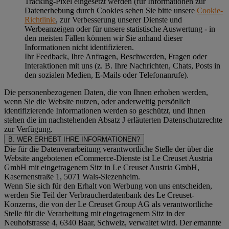
Tracking-Pixel eingesetzt werden (für Informationen zur
Datenerhebung durch Cookies sehen Sie bitte unsere
Cookie-
Richtlinie
, zur Verbesserung unserer Dienste und
Werbeanzeigen oder für unsere statistische Auswertung - in
den meisten Fällen können wir Sie anhand dieser
Informationen nicht identifizieren.
Ihr Feedback, Ihre Anfragen, Beschwerden, Fragen oder
Interaktionen mit uns (z. B. Ihre Nachrichten, Chats, Posts in
den sozialen Medien, E-Mails oder Telefonanrufe).
Die personenbezogenen Daten, die von Ihnen erhoben werden,
wenn Sie die Website nutzen, oder anderweitig persönlich
identifizierende Informationen werden so geschützt, und Ihnen
stehen die im nachstehenden
Absatz J
erläuterten Datenschutzrechte
zur Verfügung.
B. WER ERHEBT IHRE INFORMATIONEN?
Die für die Datenverarbeitung verantwortliche Stelle der über die
Website angebotenen eCommerce-Dienste ist Le Creuset Austria
GmbH mit eingetragenem Sitz in Le Creuset Austria GmbH,
Kasernenstraße 1, 5071 Wals-Siezenheim.
Wenn Sie sich für den Erhalt von Werbung von uns entscheiden,
werden Sie Teil der Verbraucherdatenbank des Le Creuset-
Konzerns, die von der Le Creuset Group AG als verantwortliche
Stelle für die Verarbeitung mit eingetragenem Sitz in der
Neuhofstrasse 4, 6340 Baar, Schweiz, verwaltet wird. Der ernannte