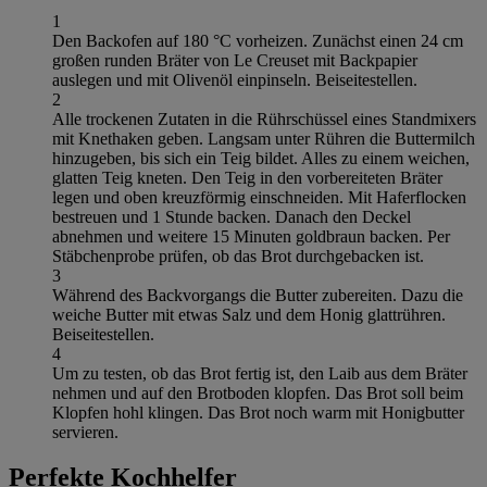
1
Den Backofen auf 180 °C vorheizen. Zunächst einen 24 cm
großen runden Bräter von Le Creuset mit Backpapier
auslegen und mit Olivenöl einpinseln. Beiseitestellen.
2
Alle trockenen Zutaten in die Rührschüssel eines Standmixers
mit Knethaken geben. Langsam unter Rühren die Buttermilch
hinzugeben, bis sich ein Teig bildet. Alles zu einem weichen,
glatten Teig kneten. Den Teig in den vorbereiteten Bräter
legen und oben kreuzförmig einschneiden. Mit Haferflocken
bestreuen und 1 Stunde backen. Danach den Deckel
abnehmen und weitere 15 Minuten goldbraun backen. Per
Stäbchenprobe prüfen, ob das Brot durchgebacken ist.
3
Während des Backvorgangs die Butter zubereiten. Dazu die
weiche Butter mit etwas Salz und dem Honig glattrühren.
Beiseitestellen.
4
Um zu testen, ob das Brot fertig ist, den Laib aus dem Bräter
nehmen und auf den Brotboden klopfen. Das Brot soll beim
Klopfen hohl klingen. Das Brot noch warm mit Honigbutter
servieren.
Perfekte Kochhelfer