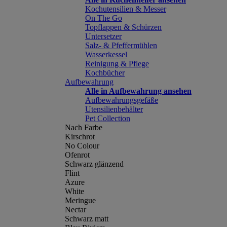
Kochutensilien & Messer
On The Go
Topflappen & Schürzen
Untersetzer
Salz- & Pfeffermühlen
Wasserkessel
Reinigung & Pflege
Kochbücher
Aufbewahrung
Alle in Aufbewahrung ansehen
Aufbewahrungsgefäße
Utensilienbehälter
Pet Collection
Nach Farbe
Kirschrot
No Colour
Ofenrot
Schwarz glänzend
Flint
Azure
White
Meringue
Nectar
Schwarz matt