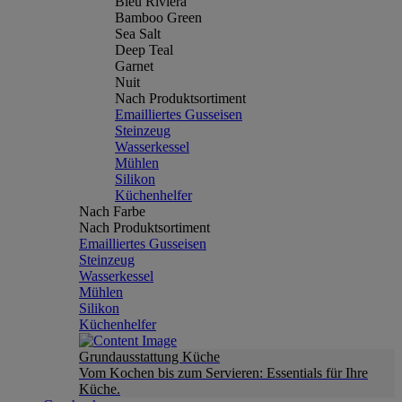
Bleu Riviera
Bamboo Green
Sea Salt
Deep Teal
Garnet
Nuit
Nach Produktsortiment
Emailliertes Gusseisen
Steinzeug
Wasserkessel
Mühlen
Silikon
Küchenhelfer
Nach Farbe
Nach Produktsortiment
Emailliertes Gusseisen
Steinzeug
Wasserkessel
Mühlen
Silikon
Küchenhelfer
Grundausstattung Küche
Vom Kochen bis zum Servieren: Essentials für Ihre
Küche.