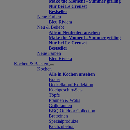
Make the Moment - Summer grilling
Nur bei Le Creuset
Bestseller
Neue Farben
Bleu Riviera
Neu & Beliebt
Alle in Neuheiten ansehen
Make the Moment - Summer grilling
Nur bei Le Creuset
Bestseller
Neue Farben
Bleu Riviera
Kochen & Backen
Kochen
Alle in Kochen ansehen
Bräter
Deckelknopf Kollektion
Kochgeschirr-Sets
Töpfe
Pfannen & Woks
Grillpfannen
BBQ Outdoor Collection
Bratreinen
Spezialprodukte
Kochzubehör