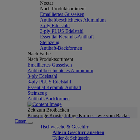
Nectar
Nach Produktsortiment
Emailliertes Gusseisen
Antihaftbeschichtetes Aluminium
3-ply Edelstahl
3-ply PLUS Edelstahl
Essential Keramik-Antihaft
Steinzeug
Antihaft-Backformen
Nach Farbe
Nach Produktsortiment
Emailliertes Gusseisen
Antihaftbeschichtetes Aluminium
3-ply Edelstahl
3-ply PLUS Edelstahl
Essential Keramik-Antihaft
Steinzeug
Antihaft-Backformen
Zeit zum Brotbacken
Knusprige Kruste, luftige Krume – wie vom Bäcker
Essen
Tischwäsche & Geschirr
Alle in Geschirr ansehen
Teller & Schüsseln