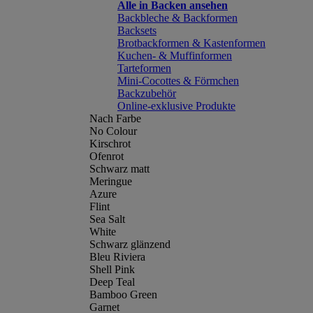
Alle in Backen ansehen
Backbleche & Backformen
Backsets
Brotbackformen & Kastenformen
Kuchen- & Muffinformen
Tarteformen
Mini-Cocottes & Förmchen
Backzubehör
Online-exklusive Produkte
Nach Farbe
No Colour
Kirschrot
Ofenrot
Schwarz matt
Meringue
Azure
Flint
Sea Salt
White
Schwarz glänzend
Bleu Riviera
Shell Pink
Deep Teal
Bamboo Green
Garnet