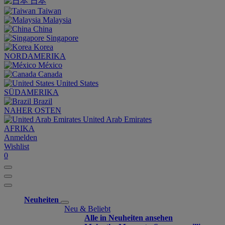
日本
Taiwan
Malaysia
China
Singapore
Korea
NORDAMERIKA
México
Canada
United States
SÜDAMERIKA
Brazil
NAHER OSTEN
United Arab Emirates
AFRIKA
Anmelden
Wishlist
0
Neuheiten
Neu & Beliebt
Alle in Neuheiten ansehen