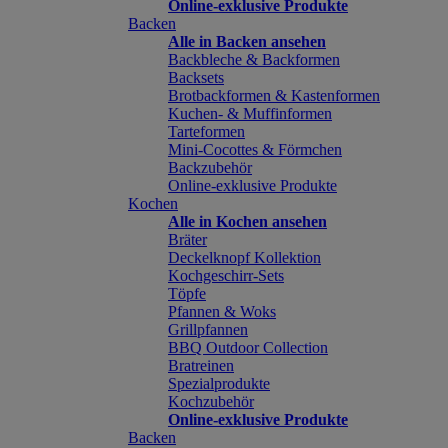
Online-exklusive Produkte
Backen
Alle in Backen ansehen
Backbleche & Backformen
Backsets
Brotbackformen & Kastenformen
Kuchen- & Muffinformen
Tarteformen
Mini-Cocottes & Förmchen
Backzubehör
Online-exklusive Produkte
Kochen
Alle in Kochen ansehen
Bräter
Deckelknopf Kollektion
Kochgeschirr-Sets
Töpfe
Pfannen & Woks
Grillpfannen
BBQ Outdoor Collection
Bratreinen
Spezialprodukte
Kochzubehör
Online-exklusive Produkte
Backen