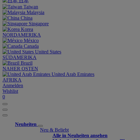
日本
Taiwan
Malaysia
China
Singapore
Korea
NORDAMERIKA
México
Canada
United States
SÜDAMERIKA
Brazil
NAHER OSTEN
United Arab Emirates
AFRIKA
Anmelden
Wishlist
0
Neuheiten
Neu & Beliebt
Alle in Neuheiten ansehen