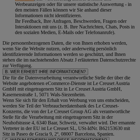
Werbeanzeigen oder für unsere statistische Auswertung - in
den meisten Fällen können wir Sie anhand dieser
Informationen nicht identifizieren.
Ihr Feedback, Ihre Anfragen, Beschwerden, Fragen oder
Interaktionen mit uns (z. B. Ihre Nachrichten, Chats, Posts in
den sozialen Medien, E-Mails oder Telefonanrufe).
Die personenbezogenen Daten, die von Ihnen erhoben werden,
wenn Sie die Website nutzen, oder anderweitig persönlich
identifizierende Informationen werden so geschützt, und Ihnen
stehen die im nachstehenden
Absatz J
erläuterten Datenschutzrechte
zur Verfügung.
B. WER ERHEBT IHRE INFORMATIONEN?
Die für die Datenverarbeitung verantwortliche Stelle der über die
Website angebotenen eCommerce-Dienste ist Le Creuset Austria
GmbH mit eingetragenem Sitz in Le Creuset Austria GmbH,
Kasernenstraße 1, 5071 Wals-Siezenheim.
Wenn Sie sich für den Erhalt von Werbung von uns entscheiden,
werden Sie Teil der Verbraucherdatenbank des Le Creuset-
Konzerns, die von der Le Creuset Group AG als verantwortliche
Stelle für die Verarbeitung mit eingetragenem Sitz in der
Neuhofstrasse 4, 6340 Baar, Schweiz, verwaltet wird. Der ernannte
Vertreter in der EU ist Le Creuset SL, USt-IdNr. B62153630 mit
Sitz in Paseo de Gracia 9, 2º, 08007 Barcelona, Spanien.