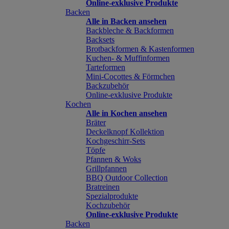
Online-exklusive Produkte
Backen
Alle in Backen ansehen
Backbleche & Backformen
Backsets
Brotbackformen & Kastenformen
Kuchen- & Muffinformen
Tarteformen
Mini-Cocottes & Förmchen
Backzubehör
Online-exklusive Produkte
Kochen
Alle in Kochen ansehen
Bräter
Deckelknopf Kollektion
Kochgeschirr-Sets
Töpfe
Pfannen & Woks
Grillpfannen
BBQ Outdoor Collection
Bratreinen
Spezialprodukte
Kochzubehör
Online-exklusive Produkte
Backen