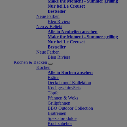
Make the Moment - Summer grilling
Nur bei Le Creuset
Bestseller
Neue Farben
Bleu Riviera
Neu & Beliebt
Alle in Neuheiten ansehen
Make the Moment - Summer grilling
Nur bei Le Creuset
Bestseller
Neue Farben
Bleu Riviera
Kochen & Backen
Kochen
Alle in Kochen ansehen
Bräter
Deckelknopf Kollektion
Kochgeschirr-Sets
Töpfe
Pfannen & Woks
Grillpfannen
BBQ Outdoor Collection
Bratreinen
Spezialprodukte
Kochzubehör