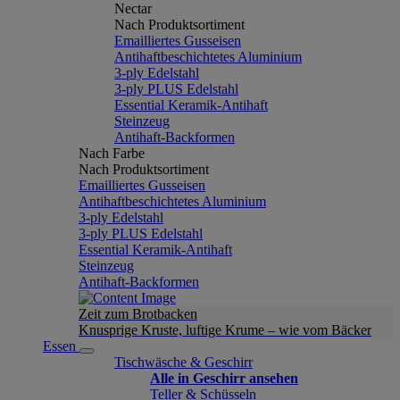
Nectar
Nach Produktsortiment
Emailliertes Gusseisen
Antihaftbeschichtetes Aluminium
3-ply Edelstahl
3-ply PLUS Edelstahl
Essential Keramik-Antihaft
Steinzeug
Antihaft-Backformen
Nach Farbe
Nach Produktsortiment
Emailliertes Gusseisen
Antihaftbeschichtetes Aluminium
3-ply Edelstahl
3-ply PLUS Edelstahl
Essential Keramik-Antihaft
Steinzeug
Antihaft-Backformen
Zeit zum Brotbacken
Knusprige Kruste, luftige Krume – wie vom Bäcker
Essen
Tischwäsche & Geschirr
Alle in Geschirr ansehen
Teller & Schüsseln