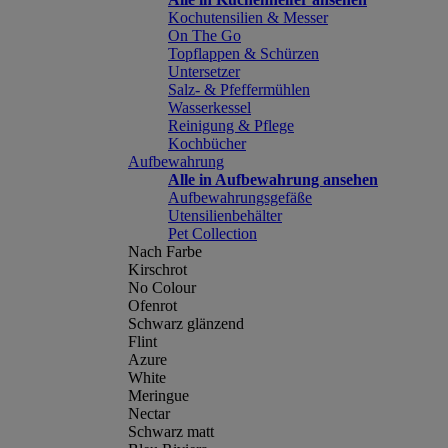
Kochutensilien & Messer
On The Go
Topflappen & Schürzen
Untersetzer
Salz- & Pfeffermühlen
Wasserkessel
Reinigung & Pflege
Kochbücher
Aufbewahrung
Alle in Aufbewahrung ansehen
Aufbewahrungsgefäße
Utensilienbehälter
Pet Collection
Nach Farbe
Kirschrot
No Colour
Ofenrot
Schwarz glänzend
Flint
Azure
White
Meringue
Nectar
Schwarz matt