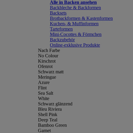
Alle in Backen ansehen
Backbleche & Backformen
Backsets
Brotbackformen & Kastenformen
Kuchen- & Muffinformen
Tarteformen
Mini-Cocottes & Förmchen
Backzubehör
Online-exklusive Produkte
Nach Farbe
No Colour
Kirschrot
Ofenrot
Schwarz matt
Meringue
Azure
Flint
Sea Salt
White
Schwarz glänzend
Bleu Riviera
Shell Pink
Deep Teal
Bamboo Green
Garnet