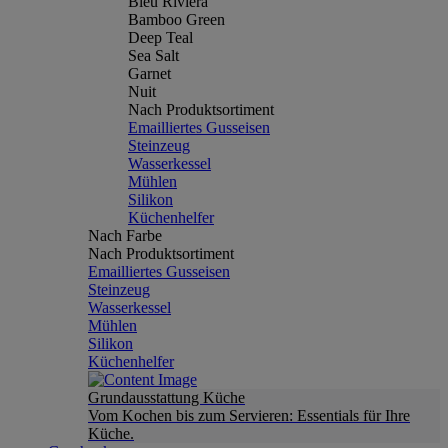
Bleu Riviera
Bamboo Green
Deep Teal
Sea Salt
Garnet
Nuit
Nach Produktsortiment
Emailliertes Gusseisen
Steinzeug
Wasserkessel
Mühlen
Silikon
Küchenhelfer
Nach Farbe
Nach Produktsortiment
Emailliertes Gusseisen
Steinzeug
Wasserkessel
Mühlen
Silikon
Küchenhelfer
Grundausstattung Küche
Vom Kochen bis zum Servieren: Essentials für Ihre
Küche.