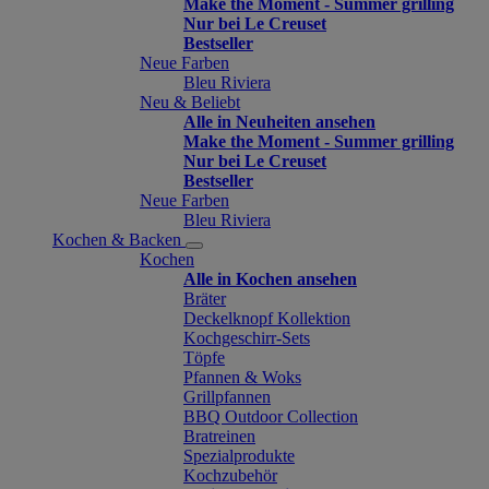
Make the Moment - Summer grilling
Nur bei Le Creuset
Bestseller
Neue Farben
Bleu Riviera
Neu & Beliebt
Alle in Neuheiten ansehen
Make the Moment - Summer grilling
Nur bei Le Creuset
Bestseller
Neue Farben
Bleu Riviera
Kochen & Backen
Kochen
Alle in Kochen ansehen
Bräter
Deckelknopf Kollektion
Kochgeschirr-Sets
Töpfe
Pfannen & Woks
Grillpfannen
BBQ Outdoor Collection
Bratreinen
Spezialprodukte
Kochzubehör