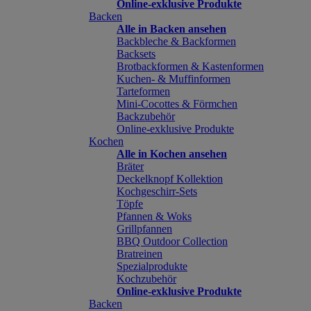
Online-exklusive Produkte
Backen
Alle in Backen ansehen
Backbleche & Backformen
Backsets
Brotbackformen & Kastenformen
Kuchen- & Muffinformen
Tarteformen
Mini-Cocottes & Förmchen
Backzubehör
Online-exklusive Produkte
Kochen
Alle in Kochen ansehen
Bräter
Deckelknopf Kollektion
Kochgeschirr-Sets
Töpfe
Pfannen & Woks
Grillpfannen
BBQ Outdoor Collection
Bratreinen
Spezialprodukte
Kochzubehör
Online-exklusive Produkte
Backen