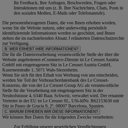
Ihr Feedback, Ihre Anfragen, Beschwerden, Fragen oder
Interaktionen mit uns (z. B. Ihre Nachrichten, Chats, Posts in
den sozialen Medien, E-Mails oder Telefonanrufe).
Die personenbezogenen Daten, die von Ihnen erhoben werden,
wenn Sie die Website nutzen, oder anderweitig persönlich
identifizierende Informationen werden so geschützt, und Ihnen
stehen die im nachstehenden
Absatz J
erläuterten Datenschutzrechte
zur Verfügung.
B. WER ERHEBT IHRE INFORMATIONEN?
Die für die Datenverarbeitung verantwortliche Stelle der über die
Website angebotenen eCommerce-Dienste ist Le Creuset Austria
GmbH mit eingetragenem Sitz in Le Creuset Austria GmbH,
Kasernenstraße 1, 5071 Wals-Siezenheim.
Wenn Sie sich für den Erhalt von Werbung von uns entscheiden,
werden Sie Teil der Verbraucherdatenbank des Le Creuset-
Konzerns, die von der Le Creuset Group AG als verantwortliche
Stelle für die Verarbeitung mit eingetragenem Sitz in der
Neuhofstrasse 4, 6340 Baar, Schweiz, verwaltet wird. Der ernannte
Vertreter in der EU ist Le Creuset SL, USt-IdNr. B62153630 mit
Sitz in Paseo de Gracia 9, 2º, 08007 Barcelona, Spanien.
C. WARUM ERHEBEN WIR DIESE INFORMATIONEN?
Wir können Ihre Daten für die folgenden Zwecke verarbeiten:
Zur Erfüllung unserer gesetzlichen Verpflichtungen