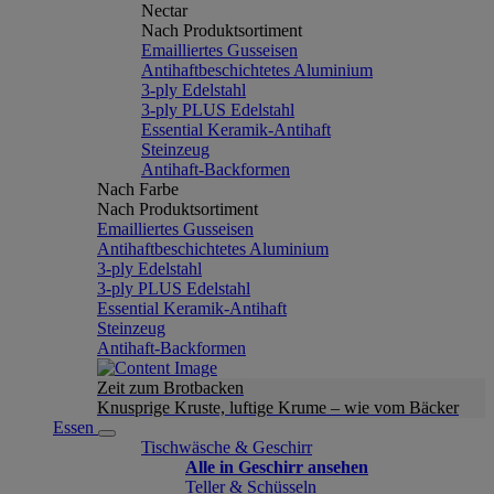
Nectar
Nach Produktsortiment
Emailliertes Gusseisen
Antihaftbeschichtetes Aluminium
3-ply Edelstahl
3-ply PLUS Edelstahl
Essential Keramik-Antihaft
Steinzeug
Antihaft-Backformen
Nach Farbe
Nach Produktsortiment
Emailliertes Gusseisen
Antihaftbeschichtetes Aluminium
3-ply Edelstahl
3-ply PLUS Edelstahl
Essential Keramik-Antihaft
Steinzeug
Antihaft-Backformen
Zeit zum Brotbacken
Knusprige Kruste, luftige Krume – wie vom Bäcker
Essen
Tischwäsche & Geschirr
Alle in Geschirr ansehen
Teller & Schüsseln