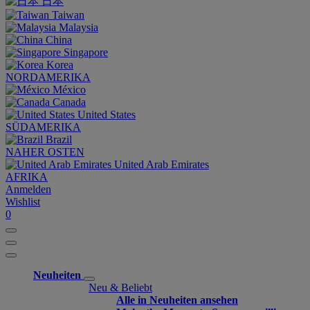
日本
Taiwan
Malaysia
China
Singapore
Korea
NORDAMERIKA
México
Canada
United States
SÜDAMERIKA
Brazil
NAHER OSTEN
United Arab Emirates
AFRIKA
Anmelden
Wishlist
0
Neuheiten
Neu & Beliebt
Alle in Neuheiten ansehen