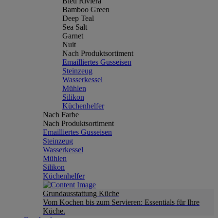
Bleu Riviera
Bamboo Green
Deep Teal
Sea Salt
Garnet
Nuit
Nach Produktsortiment
Emailliertes Gusseisen
Steinzeug
Wasserkessel
Mühlen
Silikon
Küchenhelfer
Nach Farbe
Nach Produktsortiment
Emailliertes Gusseisen
Steinzeug
Wasserkessel
Mühlen
Silikon
Küchenhelfer
Grundausstattung Küche
Vom Kochen bis zum Servieren: Essentials für Ihre
Küche.