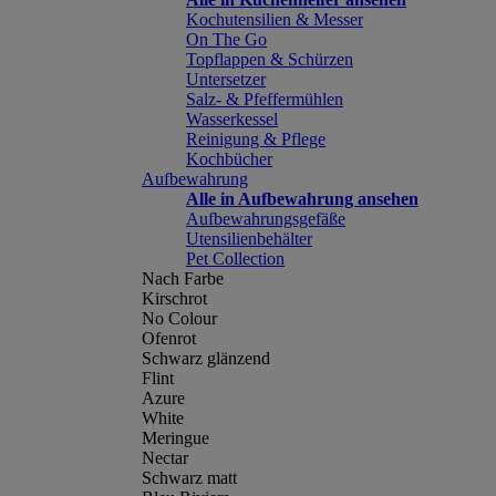
Kochutensilien & Messer
On The Go
Topflappen & Schürzen
Untersetzer
Salz- & Pfeffermühlen
Wasserkessel
Reinigung & Pflege
Kochbücher
Aufbewahrung
Alle in Aufbewahrung ansehen
Aufbewahrungsgefäße
Utensilienbehälter
Pet Collection
Nach Farbe
Kirschrot
No Colour
Ofenrot
Schwarz glänzend
Flint
Azure
White
Meringue
Nectar
Schwarz matt