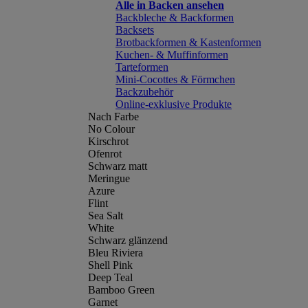
Alle in Backen ansehen
Backbleche & Backformen
Backsets
Brotbackformen & Kastenformen
Kuchen- & Muffinformen
Tarteformen
Mini-Cocottes & Förmchen
Backzubehör
Online-exklusive Produkte
Nach Farbe
No Colour
Kirschrot
Ofenrot
Schwarz matt
Meringue
Azure
Flint
Sea Salt
White
Schwarz glänzend
Bleu Riviera
Shell Pink
Deep Teal
Bamboo Green
Garnet