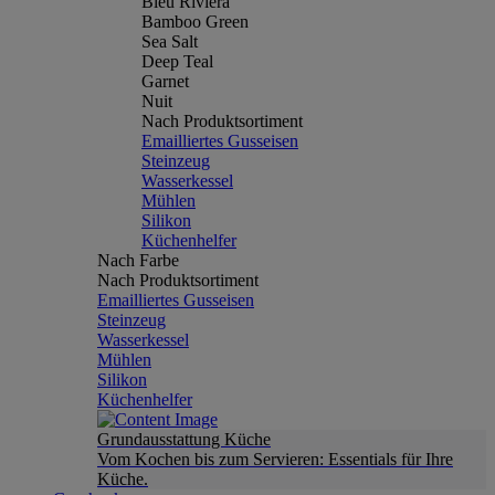
Bleu Riviera
Bamboo Green
Sea Salt
Deep Teal
Garnet
Nuit
Nach Produktsortiment
Emailliertes Gusseisen
Steinzeug
Wasserkessel
Mühlen
Silikon
Küchenhelfer
Nach Farbe
Nach Produktsortiment
Emailliertes Gusseisen
Steinzeug
Wasserkessel
Mühlen
Silikon
Küchenhelfer
Grundausstattung Küche
Vom Kochen bis zum Servieren: Essentials für Ihre
Küche.