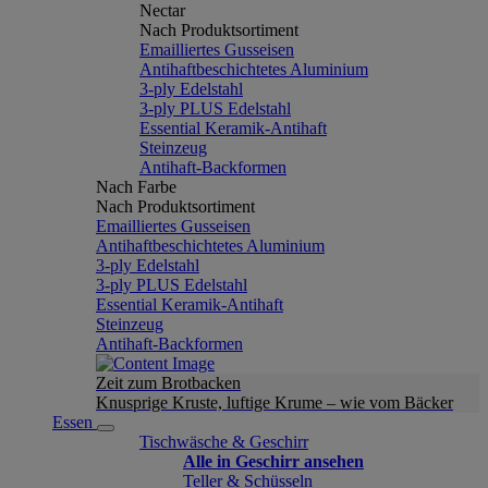
Nectar
Nach Produktsortiment
Emailliertes Gusseisen
Antihaftbeschichtetes Aluminium
3-ply Edelstahl
3-ply PLUS Edelstahl
Essential Keramik-Antihaft
Steinzeug
Antihaft-Backformen
Nach Farbe
Nach Produktsortiment
Emailliertes Gusseisen
Antihaftbeschichtetes Aluminium
3-ply Edelstahl
3-ply PLUS Edelstahl
Essential Keramik-Antihaft
Steinzeug
Antihaft-Backformen
Zeit zum Brotbacken
Knusprige Kruste, luftige Krume – wie vom Bäcker
Essen
Tischwäsche & Geschirr
Alle in Geschirr ansehen
Teller & Schüsseln