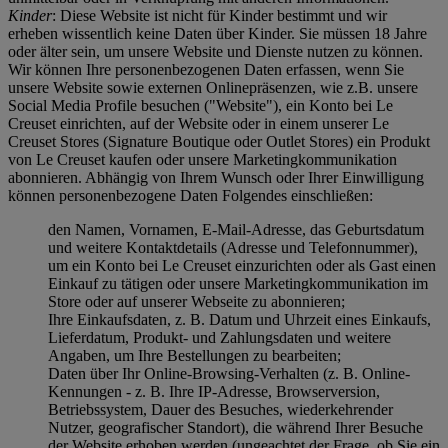
Kinder
: Diese Website ist nicht für Kinder bestimmt und wir
erheben wissentlich keine Daten über Kinder. Sie müssen 18 Jahre
oder älter sein, um unsere Website und Dienste nutzen zu können.
Wir können Ihre personenbezogenen Daten erfassen, wenn Sie
unsere Website sowie externen Onlinepräsenzen, wie z.B. unsere
Social Media Profile besuchen ("
Website
"), ein Konto bei Le
Creuset einrichten, auf der Website oder in einem unserer Le
Creuset Stores (Signature Boutique oder Outlet Stores) ein Produkt
von Le Creuset kaufen oder unsere Marketingkommunikation
abonnieren. Abhängig von Ihrem Wunsch oder Ihrer Einwilligung
können personenbezogene Daten Folgendes einschließen:
den Namen, Vornamen, E-Mail-Adresse, das Geburtsdatum
und weitere Kontaktdetails (Adresse und Telefonnummer),
um ein Konto bei Le Creuset einzurichten oder als Gast einen
Einkauf zu tätigen oder unsere Marketingkommunikation im
Store oder auf unserer Webseite zu abonnieren;
Ihre Einkaufsdaten, z. B. Datum und Uhrzeit eines Einkaufs,
Lieferdatum, Produkt- und Zahlungsdaten und weitere
Angaben, um Ihre Bestellungen zu bearbeiten;
Daten über Ihr Online-Browsing-Verhalten (z. B. Online-
Kennungen - z. B. Ihre IP-Adresse, Browserversion,
Betriebssystem, Dauer des Besuches, wiederkehrender
Nutzer, geografischer Standort), die während Ihrer Besuche
der Website erhoben werden (ungeachtet der Frage, ob Sie ein