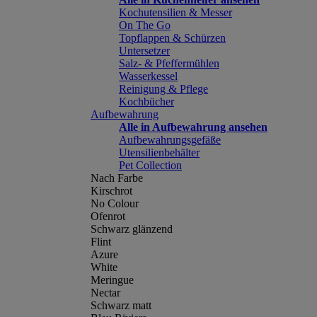
Kochutensilien & Messer
On The Go
Topflappen & Schürzen
Untersetzer
Salz- & Pfeffermühlen
Wasserkessel
Reinigung & Pflege
Kochbücher
Aufbewahrung
Alle in Aufbewahrung ansehen
Aufbewahrungsgefäße
Utensilienbehälter
Pet Collection
Nach Farbe
Kirschrot
No Colour
Ofenrot
Schwarz glänzend
Flint
Azure
White
Meringue
Nectar
Schwarz matt