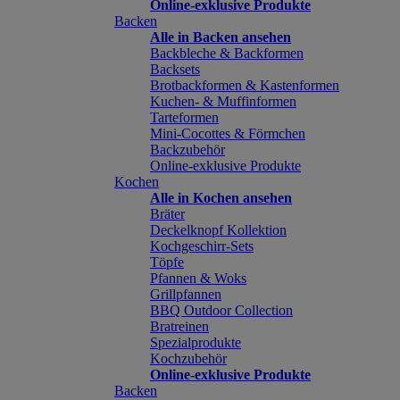
Online-exklusive Produkte
Backen
Alle in Backen ansehen
Backbleche & Backformen
Backsets
Brotbackformen & Kastenformen
Kuchen- & Muffinformen
Tarteformen
Mini-Cocottes & Förmchen
Backzubehör
Online-exklusive Produkte
Kochen
Alle in Kochen ansehen
Bräter
Deckelknopf Kollektion
Kochgeschirr-Sets
Töpfe
Pfannen & Woks
Grillpfannen
BBQ Outdoor Collection
Bratreinen
Spezialprodukte
Kochzubehör
Online-exklusive Produkte
Backen