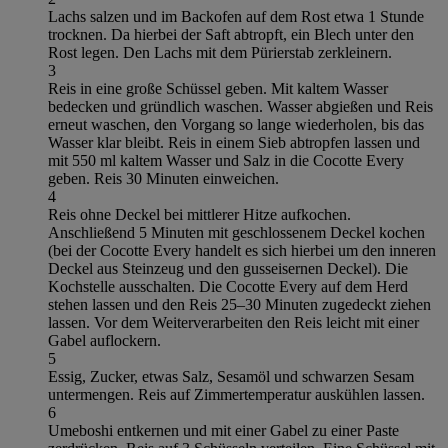
Lachs salzen und im Backofen auf dem Rost etwa 1 Stunde
trocknen. Da hierbei der Saft abtropft, ein Blech unter den
Rost legen. Den Lachs mit dem Pürierstab zerkleinern.
3
Reis in eine große Schüssel geben. Mit kaltem Wasser
bedecken und gründlich waschen. Wasser abgießen und Reis
erneut waschen, den Vorgang so lange wiederholen, bis das
Wasser klar bleibt. Reis in einem Sieb abtropfen lassen und
mit 550 ml kaltem Wasser und Salz in die Cocotte Every
geben. Reis 30 Minuten einweichen.
4
Reis ohne Deckel bei mittlerer Hitze aufkochen.
Anschließend 5 Minuten mit geschlossenem Deckel kochen
(bei der Cocotte Every handelt es sich hierbei um den inneren
Deckel aus Steinzeug und den gusseisernen Deckel). Die
Kochstelle ausschalten. Die Cocotte Every auf dem Herd
stehen lassen und den Reis 25–30 Minuten zugedeckt ziehen
lassen. Vor dem Weiterverarbeiten den Reis leicht mit einer
Gabel auflockern.
5
Essig, Zucker, etwas Salz, Sesamöl und schwarzen Sesam
untermengen. Reis auf Zimmertemperatur auskühlen lassen.
6
Umeboshi entkernen und mit einer Gabel zu einer Paste