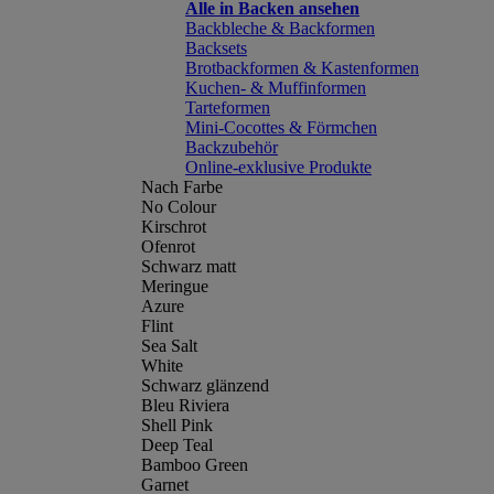
Alle in Backen ansehen
Backbleche & Backformen
Backsets
Brotbackformen & Kastenformen
Kuchen- & Muffinformen
Tarteformen
Mini-Cocottes & Förmchen
Backzubehör
Online-exklusive Produkte
Nach Farbe
No Colour
Kirschrot
Ofenrot
Schwarz matt
Meringue
Azure
Flint
Sea Salt
White
Schwarz glänzend
Bleu Riviera
Shell Pink
Deep Teal
Bamboo Green
Garnet