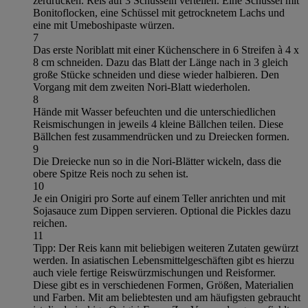
zerdrücken. Reis auf 3 Schüsseln verteilen. Eine Schüssel mit
Bonitoflocken, eine Schüssel mit getrocknetem Lachs und
eine mit Umeboshipaste würzen.
7
Das erste Noriblatt mit einer Küchenschere in 6 Streifen à 4 x
8 cm schneiden. Dazu das Blatt der Länge nach in 3 gleich
große Stücke schneiden und diese wieder halbieren. Den
Vorgang mit dem zweiten Nori-Blatt wiederholen.
8
Hände mit Wasser befeuchten und die unterschiedlichen
Reismischungen in jeweils 4 kleine Bällchen teilen. Diese
Bällchen fest zusammendrücken und zu Dreiecken formen.
9
Die Dreiecke nun so in die Nori-Blätter wickeln, dass die
obere Spitze Reis noch zu sehen ist.
10
Je ein Onigiri pro Sorte auf einem Teller anrichten und mit
Sojasauce zum Dippen servieren. Optional die Pickles dazu
reichen.
11
Tipp: Der Reis kann mit beliebigen weiteren Zutaten gewürzt
werden. In asiatischen Lebensmittelgeschäften gibt es hierzu
auch viele fertige Reiswürzmischungen und Reisformer.
Diese gibt es in verschiedenen Formen, Größen, Materialien
und Farben. Mit am beliebtesten und am häufigsten gebraucht