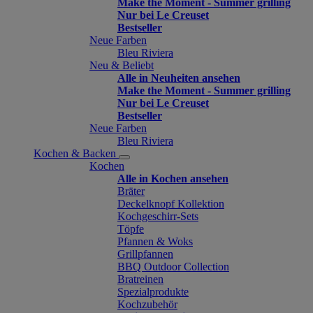
Make the Moment - Summer grilling
Nur bei Le Creuset
Bestseller
Neue Farben
Bleu Riviera
Neu & Beliebt
Alle in Neuheiten ansehen
Make the Moment - Summer grilling
Nur bei Le Creuset
Bestseller
Neue Farben
Bleu Riviera
Kochen & Backen
Kochen
Alle in Kochen ansehen
Bräter
Deckelknopf Kollektion
Kochgeschirr-Sets
Töpfe
Pfannen & Woks
Grillpfannen
BBQ Outdoor Collection
Bratreinen
Spezialprodukte
Kochzubehör