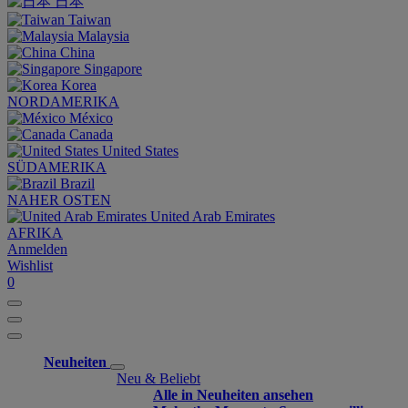
日本
Taiwan
Malaysia
China
Singapore
Korea
NORDAMERIKA
México
Canada
United States
SÜDAMERIKA
Brazil
NAHER OSTEN
United Arab Emirates
AFRIKA
Anmelden
Wishlist
0
Neuheiten
Neu & Beliebt
Alle in Neuheiten ansehen