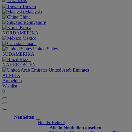
日本
Taiwan
Malaysia
China
Singapore
Korea
NORDAMERIKA
México
Canada
United States
SÜDAMERIKA
Brazil
NAHER OSTEN
United Arab Emirates
AFRIKA
Anmelden
Wishlist
0
Neuheiten
Neu & Beliebt
Alle in Neuheiten ansehen