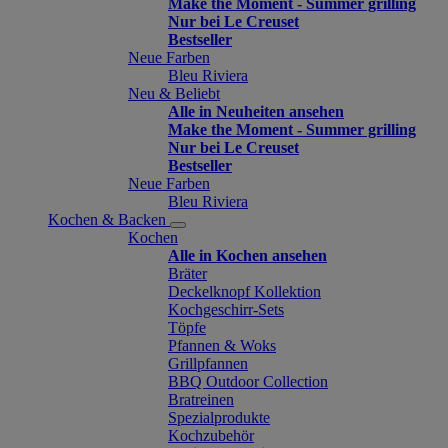
Make the Moment - Summer grilling
Nur bei Le Creuset
Bestseller
Neue Farben
Bleu Riviera
Neu & Beliebt
Alle in Neuheiten ansehen
Make the Moment - Summer grilling
Nur bei Le Creuset
Bestseller
Neue Farben
Bleu Riviera
Kochen & Backen
Kochen
Alle in Kochen ansehen
Bräter
Deckelknopf Kollektion
Kochgeschirr-Sets
Töpfe
Pfannen & Woks
Grillpfannen
BBQ Outdoor Collection
Bratreinen
Spezialprodukte
Kochzubehör