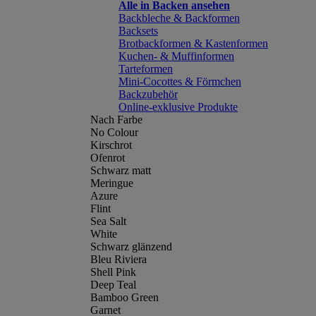
Alle in Backen ansehen
Backbleche & Backformen
Backsets
Brotbackformen & Kastenformen
Kuchen- & Muffinformen
Tarteformen
Mini-Cocottes & Förmchen
Backzubehör
Online-exklusive Produkte
Nach Farbe
No Colour
Kirschrot
Ofenrot
Schwarz matt
Meringue
Azure
Flint
Sea Salt
White
Schwarz glänzend
Bleu Riviera
Shell Pink
Deep Teal
Bamboo Green
Garnet