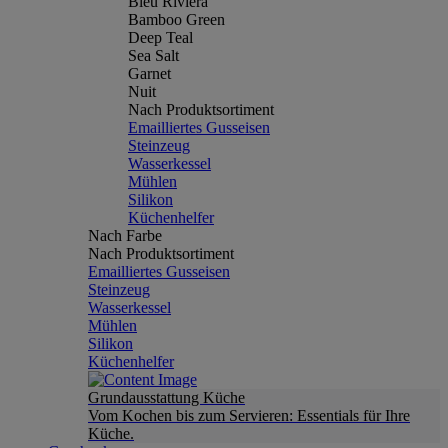
Bleu Riviera
Bamboo Green
Deep Teal
Sea Salt
Garnet
Nuit
Nach Produktsortiment
Emailliertes Gusseisen
Steinzeug
Wasserkessel
Mühlen
Silikon
Küchenhelfer
Nach Farbe
Nach Produktsortiment
Emailliertes Gusseisen
Steinzeug
Wasserkessel
Mühlen
Silikon
Küchenhelfer
Grundausstattung Küche
Vom Kochen bis zum Servieren: Essentials für Ihre
Küche.