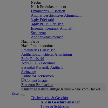
Nectar
Nach Produktsortiment
Emailliertes Gusseisen
Antihaftbeschichtetes Aluminium
3-ply Edelstahl
3-ply PLUS Edelstahl
Essential Keramik-Antihaft
Steinzeug
Antihaft-Backformen
Nach Farbe
Nach Produktsortiment
Emailliertes Gusseisen
Antihaftbeschichtetes Aluminium
3-ply Edelstahl
3-ply PLUS Edelstahl
Essential Keramik-Antihaft
Steinzeug
Antihaft-Backformen
Zeit zum Brotbacken
Knusprige Kruste, luftige Krume – wie vom Bäcker
Essen
Tischwäsche & Geschirr
Alle in Geschirr ansehen
Teller & Schüsseln