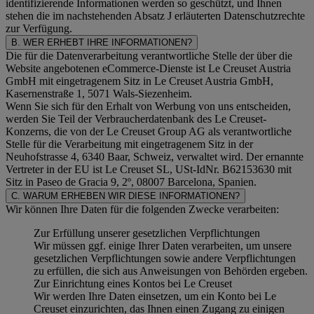
identifizierende Informationen werden so geschützt, und Ihnen
stehen die im nachstehenden
Absatz J
erläuterten Datenschutzrechte
zur Verfügung.
B. WER ERHEBT IHRE INFORMATIONEN?
Die für die Datenverarbeitung verantwortliche Stelle der über die
Website angebotenen eCommerce-Dienste ist Le Creuset Austria
GmbH mit eingetragenem Sitz in Le Creuset Austria GmbH,
Kasernenstraße 1, 5071 Wals-Siezenheim.
Wenn Sie sich für den Erhalt von Werbung von uns entscheiden,
werden Sie Teil der Verbraucherdatenbank des Le Creuset-
Konzerns, die von der Le Creuset Group AG als verantwortliche
Stelle für die Verarbeitung mit eingetragenem Sitz in der
Neuhofstrasse 4, 6340 Baar, Schweiz, verwaltet wird. Der ernannte
Vertreter in der EU ist Le Creuset SL, USt-IdNr. B62153630 mit
Sitz in Paseo de Gracia 9, 2º, 08007 Barcelona, Spanien.
C. WARUM ERHEBEN WIR DIESE INFORMATIONEN?
Wir können Ihre Daten für die folgenden Zwecke verarbeiten:
Zur Erfüllung unserer gesetzlichen Verpflichtungen
Wir müssen ggf. einige Ihrer Daten verarbeiten, um unsere
gesetzlichen Verpflichtungen sowie andere Verpflichtungen
zu erfüllen, die sich aus Anweisungen von Behörden ergeben.
Zur Einrichtung eines Kontos bei Le Creuset
Wir werden Ihre Daten einsetzen, um ein Konto bei Le
Creuset einzurichten, das Ihnen einen Zugang zu einigen