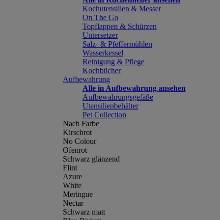
Kochutensilien & Messer
On The Go
Topflappen & Schürzen
Untersetzer
Salz- & Pfeffermühlen
Wasserkessel
Reinigung & Pflege
Kochbücher
Aufbewahrung
Alle in Aufbewahrung ansehen
Aufbewahrungsgefäße
Utensilienbehälter
Pet Collection
Nach Farbe
Kirschrot
No Colour
Ofenrot
Schwarz glänzend
Flint
Azure
White
Meringue
Nectar
Schwarz matt