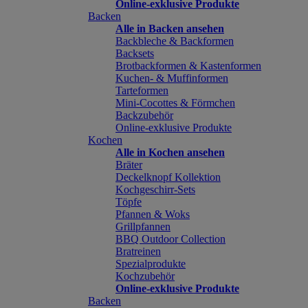
Online-exklusive Produkte
Backen
Alle in Backen ansehen
Backbleche & Backformen
Backsets
Brotbackformen & Kastenformen
Kuchen- & Muffinformen
Tarteformen
Mini-Cocottes & Förmchen
Backzubehör
Online-exklusive Produkte
Kochen
Alle in Kochen ansehen
Bräter
Deckelknopf Kollektion
Kochgeschirr-Sets
Töpfe
Pfannen & Woks
Grillpfannen
BBQ Outdoor Collection
Bratreinen
Spezialprodukte
Kochzubehör
Online-exklusive Produkte
Backen