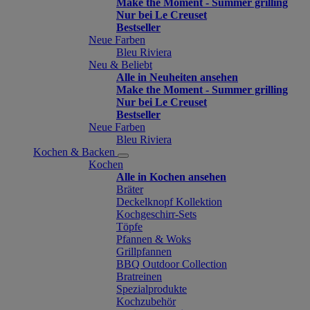
Make the Moment - Summer grilling
Nur bei Le Creuset
Bestseller
Neue Farben
Bleu Riviera
Neu & Beliebt
Alle in Neuheiten ansehen
Make the Moment - Summer grilling
Nur bei Le Creuset
Bestseller
Neue Farben
Bleu Riviera
Kochen & Backen
Kochen
Alle in Kochen ansehen
Bräter
Deckelknopf Kollektion
Kochgeschirr-Sets
Töpfe
Pfannen & Woks
Grillpfannen
BBQ Outdoor Collection
Bratreinen
Spezialprodukte
Kochzubehör