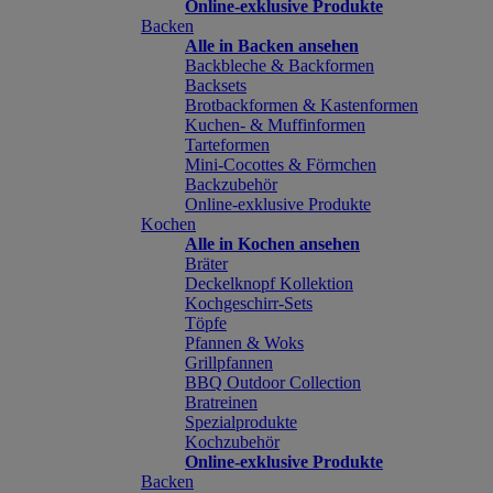
Online-exklusive Produkte
Backen
Alle in Backen ansehen
Backbleche & Backformen
Backsets
Brotbackformen & Kastenformen
Kuchen- & Muffinformen
Tarteformen
Mini-Cocottes & Förmchen
Backzubehör
Online-exklusive Produkte
Kochen
Alle in Kochen ansehen
Bräter
Deckelknopf Kollektion
Kochgeschirr-Sets
Töpfe
Pfannen & Woks
Grillpfannen
BBQ Outdoor Collection
Bratreinen
Spezialprodukte
Kochzubehör
Online-exklusive Produkte
Backen