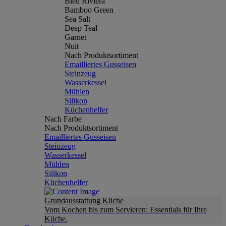
Bleu Riviera
Bamboo Green
Sea Salt
Deep Teal
Garnet
Nuit
Nach Produktsortiment
Emailliertes Gusseisen
Steinzeug
Wasserkessel
Mühlen
Silikon
Küchenhelfer
Nach Farbe
Nach Produktsortiment
Emailliertes Gusseisen
Steinzeug
Wasserkessel
Mühlen
Silikon
Küchenhelfer
Grundausstattung Küche
Vom Kochen bis zum Servieren: Essentials für Ihre
Küche.