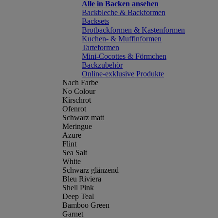
Alle in Backen ansehen
Backbleche & Backformen
Backsets
Brotbackformen & Kastenformen
Kuchen- & Muffinformen
Tarteformen
Mini-Cocottes & Förmchen
Backzubehör
Online-exklusive Produkte
Nach Farbe
No Colour
Kirschrot
Ofenrot
Schwarz matt
Meringue
Azure
Flint
Sea Salt
White
Schwarz glänzend
Bleu Riviera
Shell Pink
Deep Teal
Bamboo Green
Garnet