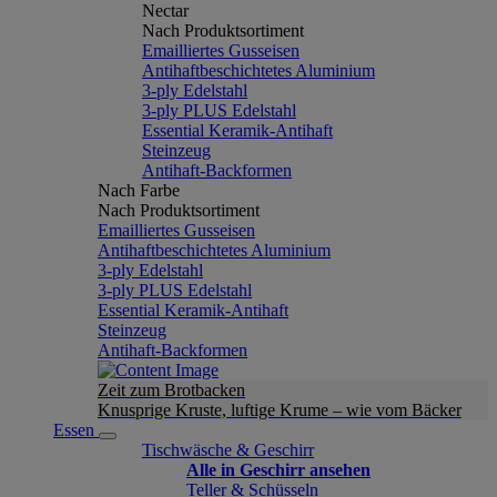
Nectar
Nach Produktsortiment
Emailliertes Gusseisen
Antihaftbeschichtetes Aluminium
3-ply Edelstahl
3-ply PLUS Edelstahl
Essential Keramik-Antihaft
Steinzeug
Antihaft-Backformen
Nach Farbe
Nach Produktsortiment
Emailliertes Gusseisen
Antihaftbeschichtetes Aluminium
3-ply Edelstahl
3-ply PLUS Edelstahl
Essential Keramik-Antihaft
Steinzeug
Antihaft-Backformen
Zeit zum Brotbacken
Knusprige Kruste, luftige Krume – wie vom Bäcker
Essen
Tischwäsche & Geschirr
Alle in Geschirr ansehen
Teller & Schüsseln