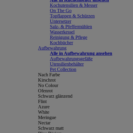
Kochutensilien & Messer
On The Go
Topflappen & Schürzen
Untersetzer
Salz- & Pfeffermühlen
Wasserkessel
Reinigung & Pflege
Kochbücher
Aufbewahrung
Alle in Aufbewahrung ansehen
Aufbewahrungsgefäße
Utensilienbehälter
Pet Collection
Nach Farbe
Kirschrot
No Colour
Ofenrot
Schwarz glänzend
Flint
Azure
White
Meringue
Nectar
Schwarz matt