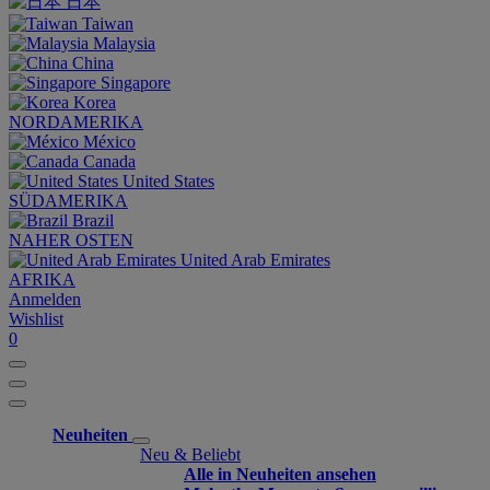
日本
Taiwan
Malaysia
China
Singapore
Korea
NORDAMERIKA
México
Canada
United States
SÜDAMERIKA
Brazil
NAHER OSTEN
United Arab Emirates
AFRIKA
Anmelden
Wishlist
0
Neuheiten
Neu & Beliebt
Alle in Neuheiten ansehen