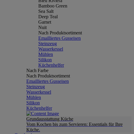
Bleu Riviera
Bamboo Green
Sea Salt
Deep Teal
Garnet
Nuit
Nach Produktsortiment
Emailliertes Gusseisen
Steinzeug
Wasserkessel
Mühlen
Silikon
Küchenhelfer
Nach Farbe
Nach Produktsortiment
Emailliertes Gusseisen
Steinzeug
Wasserkessel
Mühlen
Silikon
Küchenhelfer
Grundausstattung Küche
Vom Kochen bis zum Servieren: Essentials für Ihre
Küche.