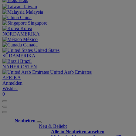
日本
Taiwan
Malaysia
China
Singapore
Korea
NORDAMERIKA
México
Canada
United States
SÜDAMERIKA
Brazil
NAHER OSTEN
United Arab Emirates
AFRIKA
Anmelden
Wishlist
0
Neuheiten
Neu & Beliebt
Alle in Neuheiten ansehen