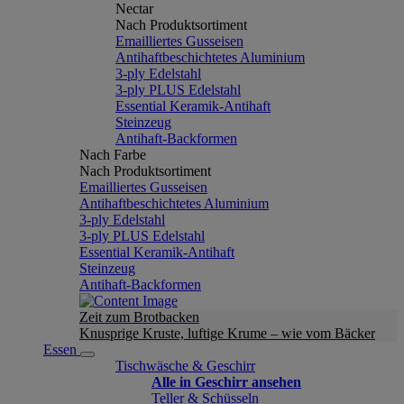
Nectar
Nach Produktsortiment
Emailliertes Gusseisen
Antihaftbeschichtetes Aluminium
3-ply Edelstahl
3-ply PLUS Edelstahl
Essential Keramik-Antihaft
Steinzeug
Antihaft-Backformen
Nach Farbe
Nach Produktsortiment
Emailliertes Gusseisen
Antihaftbeschichtetes Aluminium
3-ply Edelstahl
3-ply PLUS Edelstahl
Essential Keramik-Antihaft
Steinzeug
Antihaft-Backformen
Zeit zum Brotbacken
Knusprige Kruste, luftige Krume – wie vom Bäcker
Essen
Tischwäsche & Geschirr
Alle in Geschirr ansehen
Teller & Schüsseln