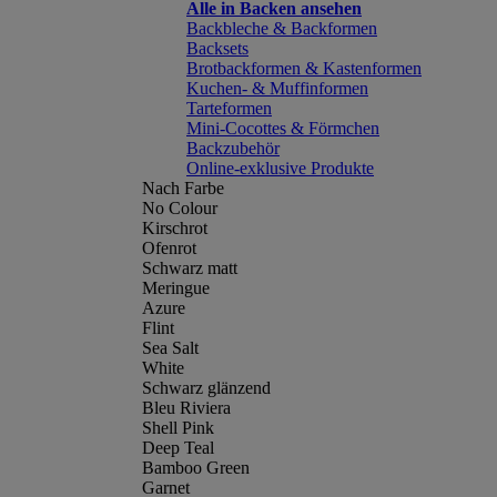
Alle in Backen ansehen
Backbleche & Backformen
Backsets
Brotbackformen & Kastenformen
Kuchen- & Muffinformen
Tarteformen
Mini-Cocottes & Förmchen
Backzubehör
Online-exklusive Produkte
Nach Farbe
No Colour
Kirschrot
Ofenrot
Schwarz matt
Meringue
Azure
Flint
Sea Salt
White
Schwarz glänzend
Bleu Riviera
Shell Pink
Deep Teal
Bamboo Green
Garnet