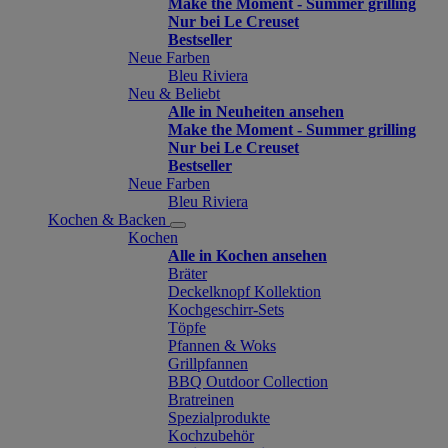
Make the Moment - Summer grilling
Nur bei Le Creuset
Bestseller
Neue Farben
Bleu Riviera
Neu & Beliebt
Alle in Neuheiten ansehen
Make the Moment - Summer grilling
Nur bei Le Creuset
Bestseller
Neue Farben
Bleu Riviera
Kochen & Backen
Kochen
Alle in Kochen ansehen
Bräter
Deckelknopf Kollektion
Kochgeschirr-Sets
Töpfe
Pfannen & Woks
Grillpfannen
BBQ Outdoor Collection
Bratreinen
Spezialprodukte
Kochzubehör