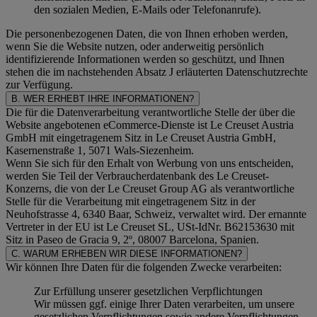
den sozialen Medien, E-Mails oder Telefonanrufe).
Die personenbezogenen Daten, die von Ihnen erhoben werden,
wenn Sie die Website nutzen, oder anderweitig persönlich
identifizierende Informationen werden so geschützt, und Ihnen
stehen die im nachstehenden
Absatz J
erläuterten Datenschutzrechte
zur Verfügung.
B. WER ERHEBT IHRE INFORMATIONEN?
Die für die Datenverarbeitung verantwortliche Stelle der über die
Website angebotenen eCommerce-Dienste ist Le Creuset Austria
GmbH mit eingetragenem Sitz in Le Creuset Austria GmbH,
Kasernenstraße 1, 5071 Wals-Siezenheim.
Wenn Sie sich für den Erhalt von Werbung von uns entscheiden,
werden Sie Teil der Verbraucherdatenbank des Le Creuset-
Konzerns, die von der Le Creuset Group AG als verantwortliche
Stelle für die Verarbeitung mit eingetragenem Sitz in der
Neuhofstrasse 4, 6340 Baar, Schweiz, verwaltet wird. Der ernannte
Vertreter in der EU ist Le Creuset SL, USt-IdNr. B62153630 mit
Sitz in Paseo de Gracia 9, 2º, 08007 Barcelona, Spanien.
C. WARUM ERHEBEN WIR DIESE INFORMATIONEN?
Wir können Ihre Daten für die folgenden Zwecke verarbeiten:
Zur Erfüllung unserer gesetzlichen Verpflichtungen
Wir müssen ggf. einige Ihrer Daten verarbeiten, um unsere
gesetzlichen Verpflichtungen sowie andere Verpflichtungen