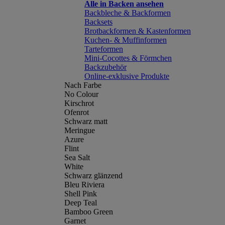
Alle in Backen ansehen
Backbleche & Backformen
Backsets
Brotbackformen & Kastenformen
Kuchen- & Muffinformen
Tarteformen
Mini-Cocottes & Förmchen
Backzubehör
Online-exklusive Produkte
Nach Farbe
No Colour
Kirschrot
Ofenrot
Schwarz matt
Meringue
Azure
Flint
Sea Salt
White
Schwarz glänzend
Bleu Riviera
Shell Pink
Deep Teal
Bamboo Green
Garnet