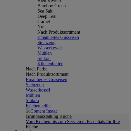
Bleu Riviera
Bamboo Green
Sea Salt
Deep Teal
Garnet
Nuit
Nach Produktsortiment
Emailliertes Gusseisen
Steinzeug
Wasserkessel
Mühlen
Silikon
Küchenhelfer
Nach Farbe
Nach Produktsortiment
Emailliertes Gusseisen
Steinzeug
Wasserkessel
Mühlen
Silikon
Küchenhelfer
Grundausstattung Küche
Vom Kochen bis zum Servieren: Essentials für Ihre
Küche.