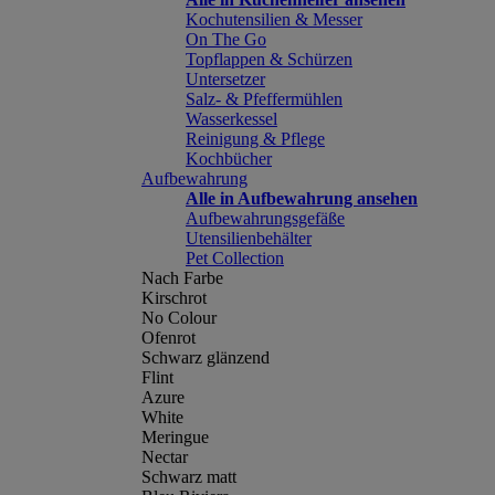
Kochutensilien & Messer
On The Go
Topflappen & Schürzen
Untersetzer
Salz- & Pfeffermühlen
Wasserkessel
Reinigung & Pflege
Kochbücher
Aufbewahrung
Alle in Aufbewahrung ansehen
Aufbewahrungsgefäße
Utensilienbehälter
Pet Collection
Nach Farbe
Kirschrot
No Colour
Ofenrot
Schwarz glänzend
Flint
Azure
White
Meringue
Nectar
Schwarz matt