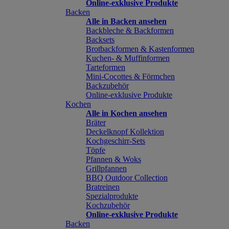
Online-exklusive Produkte
Backen
Alle in Backen ansehen
Backbleche & Backformen
Backsets
Brotbackformen & Kastenformen
Kuchen- & Muffinformen
Tarteformen
Mini-Cocottes & Förmchen
Backzubehör
Online-exklusive Produkte
Kochen
Alle in Kochen ansehen
Bräter
Deckelknopf Kollektion
Kochgeschirr-Sets
Töpfe
Pfannen & Woks
Grillpfannen
BBQ Outdoor Collection
Bratreinen
Spezialprodukte
Kochzubehör
Online-exklusive Produkte
Backen