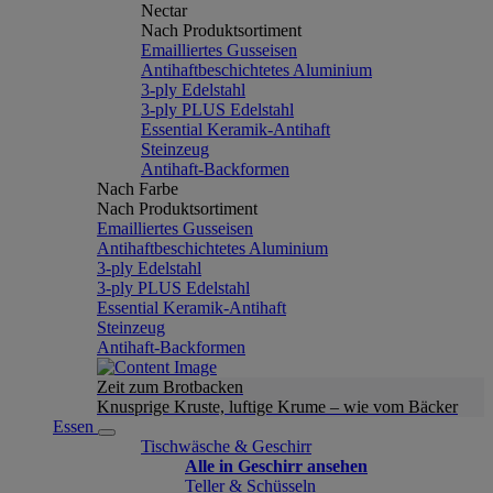
Nectar
Nach Produktsortiment
Emailliertes Gusseisen
Antihaftbeschichtetes Aluminium
3-ply Edelstahl
3-ply PLUS Edelstahl
Essential Keramik-Antihaft
Steinzeug
Antihaft-Backformen
Nach Farbe
Nach Produktsortiment
Emailliertes Gusseisen
Antihaftbeschichtetes Aluminium
3-ply Edelstahl
3-ply PLUS Edelstahl
Essential Keramik-Antihaft
Steinzeug
Antihaft-Backformen
Zeit zum Brotbacken
Knusprige Kruste, luftige Krume – wie vom Bäcker
Essen
Tischwäsche & Geschirr
Alle in Geschirr ansehen
Teller & Schüsseln