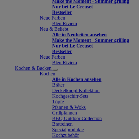
Make the Moment - Summer grilling
Nur bei Le Creuset
Bestseller
Neue Farben
Bleu Riviera
Neu & Beliebt
Alle in Neuheiten ansehen
Make the Moment - Summer grilling
Nur bei Le Creuset
Bestseller
Neue Farben
Bleu Riviera
Kochen & Backen
Kochen
Alle in Kochen ansehen
Bräter
Deckelknopf Kollektion
Kochgeschirr-Sets
Töpfe
Pfannen & Woks
Grillpfannen
BBQ Outdoor Collection
Bratreinen
Spezialprodukte
Kochzubehör