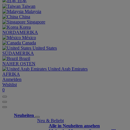
日本
Taiwan
Malaysia
China
Singapore
Korea
NORDAMERIKA
México
Canada
United States
SÜDAMERIKA
Brazil
NAHER OSTEN
United Arab Emirates
AFRIKA
Anmelden
Wishlist
0
Neuheiten
Neu & Beliebt
Alle in Neuheiten ansehen