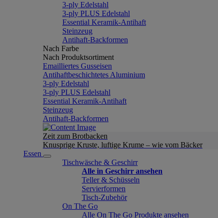
3-ply Edelstahl
3-ply PLUS Edelstahl
Essential Keramik-Antihaft
Steinzeug
Antihaft-Backformen
Nach Farbe
Nach Produktsortiment
Emailliertes Gusseisen
Antihaftbeschichtetes Aluminium
3-ply Edelstahl
3-ply PLUS Edelstahl
Essential Keramik-Antihaft
Steinzeug
Antihaft-Backformen
Zeit zum Brotbacken
Knusprige Kruste, luftige Krume – wie vom Bäcker
Essen
Tischwäsche & Geschirr
Alle in Geschirr ansehen
Teller & Schüsseln
Servierformen
Tisch-Zubehör
On The Go
Alle On The Go Produkte ansehen