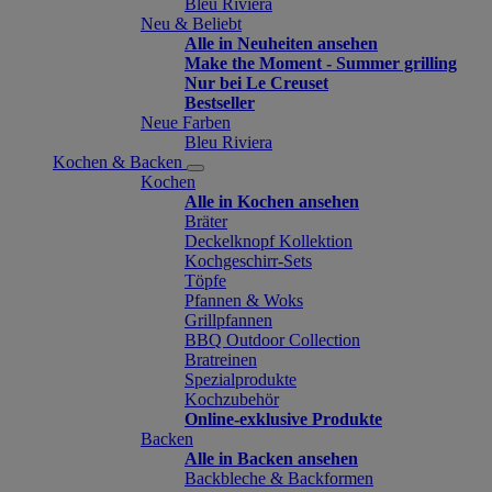
Bleu Riviera
Neu & Beliebt
Alle in Neuheiten ansehen
Make the Moment - Summer grilling
Nur bei Le Creuset
Bestseller
Neue Farben
Bleu Riviera
Kochen & Backen
Kochen
Alle in Kochen ansehen
Bräter
Deckelknopf Kollektion
Kochgeschirr-Sets
Töpfe
Pfannen & Woks
Grillpfannen
BBQ Outdoor Collection
Bratreinen
Spezialprodukte
Kochzubehör
Online-exklusive Produkte
Backen
Alle in Backen ansehen
Backbleche & Backformen