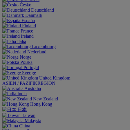
Česko
Deutschland
Danmark
España
Finland
France
Ireland
Italia
Luxembourg
Nederland
Norge
Polska
Portugal
Sverige
United Kingdom
ASIEN / PAZIFIKREGION
Australia
India
New Zealand
Hong Kong
日本
Taiwan
Malaysia
China