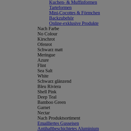
Kuchen- & Muffinformen
Tarteformen
Mini-Cocottes & Förmchen
Backzubehör
Online-exklusive Produkte
Nach Farbe
No Colour
Kirschrot
Ofenrot
Schwarz matt
Meringue
Azure
Flint
Sea Salt
White
Schwarz glänzend
Bleu Riviera
Shell Pink
Deep Teal
Bamboo Green
Garnet
Nectar
Nach Produktsortiment
Emailliertes Gusseisen
Antihaftbeschichtetes Aluminium