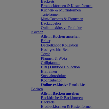
Backsets
Brotbackformen & Kastenformen
Kuchen- & Muffinformen
Tarteformen
Mini-Cocottes & Förmchen
Backzubehör
Online-exklusive Produkte
Kochen
Alle in Kochen ansehen
Bräter
Deckelknopf Kollektion
Kochgeschirr-Sets
Töpfe
Pfannen & Woks
Grillpfannen
BBQ Outdoor Collection
Bratreinen
Spezialprodukte
Kochzubehör
Online-exklusive Produkte
Backen
Alle in Backen ansehen
Backbleche & Backformen
Backsets
Brotbackformen & Kastenformen