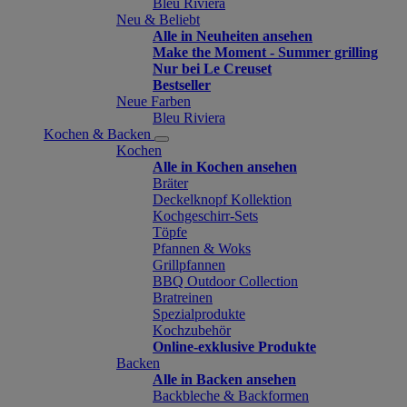
Bleu Riviera
Neu & Beliebt
Alle in Neuheiten ansehen
Make the Moment - Summer grilling
Nur bei Le Creuset
Bestseller
Neue Farben
Bleu Riviera
Kochen & Backen
Kochen
Alle in Kochen ansehen
Bräter
Deckelknopf Kollektion
Kochgeschirr-Sets
Töpfe
Pfannen & Woks
Grillpfannen
BBQ Outdoor Collection
Bratreinen
Spezialprodukte
Kochzubehör
Online-exklusive Produkte
Backen
Alle in Backen ansehen
Backbleche & Backformen