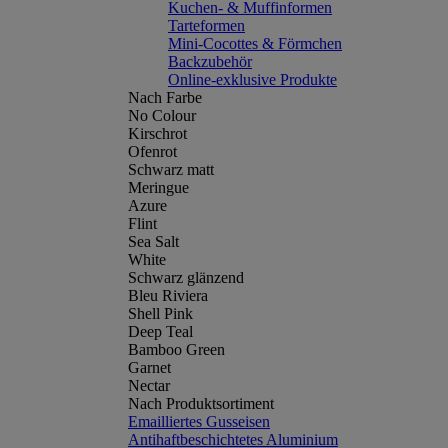
Kuchen- & Muffinformen
Tarteformen
Mini-Cocottes & Förmchen
Backzubehör
Online-exklusive Produkte
Nach Farbe
No Colour
Kirschrot
Ofenrot
Schwarz matt
Meringue
Azure
Flint
Sea Salt
White
Schwarz glänzend
Bleu Riviera
Shell Pink
Deep Teal
Bamboo Green
Garnet
Nectar
Nach Produktsortiment
Emailliertes Gusseisen
Antihaftbeschichtetes Aluminium