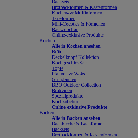
Backsets
Brotbackformen & Kastenformen
Kuchen- & Muffinformen
Tarteformen
Mini-Cocottes & Förmchen
Backzubehör
Online-exklusive Produkte
Kochen
Alle in Kochen ansehen
Bräter
Deckelknopf Kollektion
Kochgeschirr-Sets
Töpfe
Pfannen & Woks
Grillpfannen
BBQ Outdoor Collection
Bratreinen
Spezialprodukte
Kochzubehör
Online-exklusive Produkte
Backen
Alle in Backen ansehen
Backbleche & Backformen
Backsets
Brotbackformen & Kastenformen