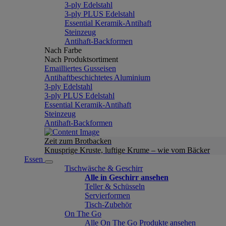
3-ply Edelstahl
3-ply PLUS Edelstahl
Essential Keramik-Antihaft
Steinzeug
Antihaft-Backformen
Nach Farbe
Nach Produktsortiment
Emailliertes Gusseisen
Antihaftbeschichtetes Aluminium
3-ply Edelstahl
3-ply PLUS Edelstahl
Essential Keramik-Antihaft
Steinzeug
Antihaft-Backformen
Zeit zum Brotbacken
Knusprige Kruste, luftige Krume – wie vom Bäcker
Essen
Tischwäsche & Geschirr
Alle in Geschirr ansehen
Teller & Schüsseln
Servierformen
Tisch-Zubehör
On The Go
Alle On The Go Produkte ansehen