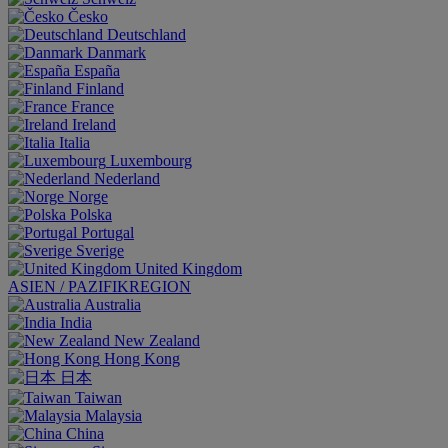
Česko
Deutschland
Danmark
España
Finland
France
Ireland
Italia
Luxembourg
Nederland
Norge
Polska
Portugal
Sverige
United Kingdom
ASIEN / PAZIFIKREGION
Australia
India
New Zealand
Hong Kong
日本
Taiwan
Malaysia
China