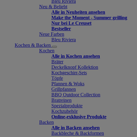
Bleu Riviera
Neu & Beliebt
Alle in Neuheiten ansehen
Make the Moment - Summer grilling
Nur bei Le Creuset
Bestseller
Neue Farben
Bleu Riviera
Kochen & Backen
Kochen
Alle in Kochen ansehen
Bräter
Deckelknopf Kollektion
Kochgeschirr-Sets
Töpfe
Pfannen & Woks
Grillpfannen
BBQ Outdoor Collection
Bratreinen
Spezialprodukte
Kochzubehör
Online-exklusive Produkte
Backen
Alle in Backen ansehen
Backbleche & Backformen