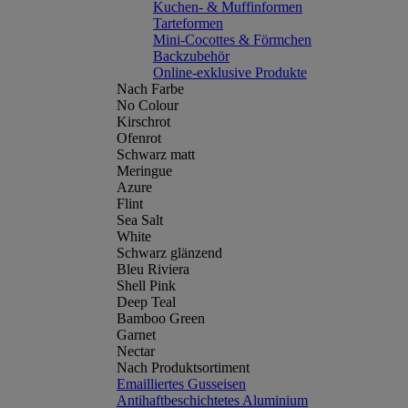
Kuchen- & Muffinformen
Tarteformen
Mini-Cocottes & Förmchen
Backzubehör
Online-exklusive Produkte
Nach Farbe
No Colour
Kirschrot
Ofenrot
Schwarz matt
Meringue
Azure
Flint
Sea Salt
White
Schwarz glänzend
Bleu Riviera
Shell Pink
Deep Teal
Bamboo Green
Garnet
Nectar
Nach Produktsortiment
Emailliertes Gusseisen
Antihaftbeschichtetes Aluminium