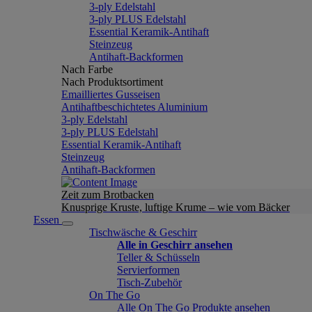
3-ply Edelstahl
3-ply PLUS Edelstahl
Essential Keramik-Antihaft
Steinzeug
Antihaft-Backformen
Nach Farbe
Nach Produktsortiment
Emailliertes Gusseisen
Antihaftbeschichtetes Aluminium
3-ply Edelstahl
3-ply PLUS Edelstahl
Essential Keramik-Antihaft
Steinzeug
Antihaft-Backformen
Zeit zum Brotbacken
Knusprige Kruste, luftige Krume – wie vom Bäcker
Essen
Tischwäsche & Geschirr
Alle in Geschirr ansehen
Teller & Schüsseln
Servierformen
Tisch-Zubehör
On The Go
Alle On The Go Produkte ansehen