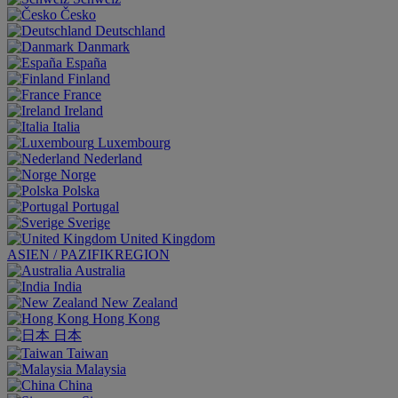
Česko
Deutschland
Danmark
España
Finland
France
Ireland
Italia
Luxembourg
Nederland
Norge
Polska
Portugal
Sverige
United Kingdom
ASIEN / PAZIFIKREGION
Australia
India
New Zealand
Hong Kong
日本
Taiwan
Malaysia
China