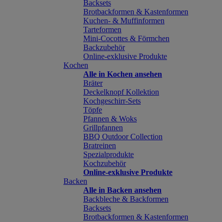
Backsets
Brotbackformen & Kastenformen
Kuchen- & Muffinformen
Tarteformen
Mini-Cocottes & Förmchen
Backzubehör
Online-exklusive Produkte
Kochen
Alle in Kochen ansehen
Bräter
Deckelknopf Kollektion
Kochgeschirr-Sets
Töpfe
Pfannen & Woks
Grillpfannen
BBQ Outdoor Collection
Bratreinen
Spezialprodukte
Kochzubehör
Online-exklusive Produkte
Backen
Alle in Backen ansehen
Backbleche & Backformen
Backsets
Brotbackformen & Kastenformen