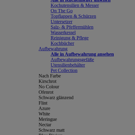
Kochutensilien & Messer
On The Go
Topflappen & Schürzen
Untersetzer
Salz- & Pfeffermühlen
Wasserkessel
Reinigung & Pflege
Kochbücher
Aufbewahrung
Alle in Aufbewahrung ansehen
Aufbewahrungsgefäße
Utensilienbehälter
Pet Collection
Nach Farbe
Kirschrot
No Colour
Ofenrot
Schwarz glänzend
Flint
Azure
White
Meringue
Nectar
Schwarz matt