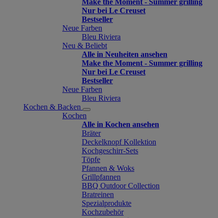
Make the Moment - Summer grilling
Nur bei Le Creuset
Bestseller
Neue Farben
Bleu Riviera
Neu & Beliebt
Alle in Neuheiten ansehen
Make the Moment - Summer grilling
Nur bei Le Creuset
Bestseller
Neue Farben
Bleu Riviera
Kochen & Backen
Kochen
Alle in Kochen ansehen
Bräter
Deckelknopf Kollektion
Kochgeschirr-Sets
Töpfe
Pfannen & Woks
Grillpfannen
BBQ Outdoor Collection
Bratreinen
Spezialprodukte
Kochzubehör