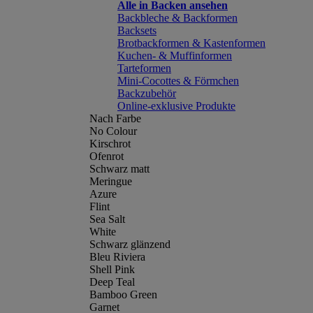
Alle in Backen ansehen
Backbleche & Backformen
Backsets
Brotbackformen & Kastenformen
Kuchen- & Muffinformen
Tarteformen
Mini-Cocottes & Förmchen
Backzubehör
Online-exklusive Produkte
Nach Farbe
No Colour
Kirschrot
Ofenrot
Schwarz matt
Meringue
Azure
Flint
Sea Salt
White
Schwarz glänzend
Bleu Riviera
Shell Pink
Deep Teal
Bamboo Green
Garnet