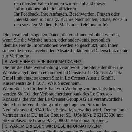
den meisten Fällen können wir Sie anhand dieser
Informationen nicht identifizieren.
Ihr Feedback, Ihre Anfragen, Beschwerden, Fragen oder
Interaktionen mit uns (z. B. Ihre Nachrichten, Chats, Posts in
den sozialen Medien, E-Mails oder Telefonanrufe).
Die personenbezogenen Daten, die von Ihnen erhoben werden,
wenn Sie die Website nutzen, oder anderweitig persönlich
identifizierende Informationen werden so geschützt, und Ihnen
stehen die im nachstehenden
Absatz J
erläuterten Datenschutzrechte
zur Verfügung.
B. WER ERHEBT IHRE INFORMATIONEN?
Die für die Datenverarbeitung verantwortliche Stelle der über die
Website angebotenen eCommerce-Dienste ist Le Creuset Austria
GmbH mit eingetragenem Sitz in Le Creuset Austria GmbH,
Kasernenstraße 1, 5071 Wals-Siezenheim.
Wenn Sie sich für den Erhalt von Werbung von uns entscheiden,
werden Sie Teil der Verbraucherdatenbank des Le Creuset-
Konzerns, die von der Le Creuset Group AG als verantwortliche
Stelle für die Verarbeitung mit eingetragenem Sitz in der
Neuhofstrasse 4, 6340 Baar, Schweiz, verwaltet wird. Der ernannte
Vertreter in der EU ist Le Creuset SL, USt-IdNr. B62153630 mit
Sitz in Paseo de Gracia 9, 2º, 08007 Barcelona, Spanien.
C. WARUM ERHEBEN WIR DIESE INFORMATIONEN?
Wir können Ihre Daten für die folgenden Zwecke verarbeiten: