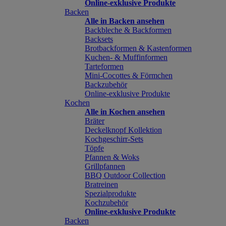
Online-exklusive Produkte
Backen
Alle in Backen ansehen
Backbleche & Backformen
Backsets
Brotbackformen & Kastenformen
Kuchen- & Muffinformen
Tarteformen
Mini-Cocottes & Förmchen
Backzubehör
Online-exklusive Produkte
Kochen
Alle in Kochen ansehen
Bräter
Deckelknopf Kollektion
Kochgeschirr-Sets
Töpfe
Pfannen & Woks
Grillpfannen
BBQ Outdoor Collection
Bratreinen
Spezialprodukte
Kochzubehör
Online-exklusive Produkte
Backen