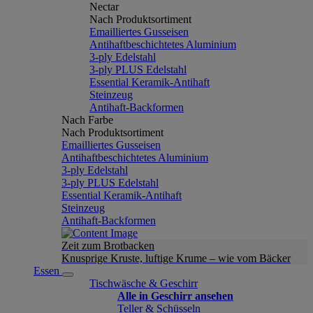
Nectar
Nach Produktsortiment
Emailliertes Gusseisen
Antihaftbeschichtetes Aluminium
3-ply Edelstahl
3-ply PLUS Edelstahl
Essential Keramik-Antihaft
Steinzeug
Antihaft-Backformen
Nach Farbe
Nach Produktsortiment
Emailliertes Gusseisen
Antihaftbeschichtetes Aluminium
3-ply Edelstahl
3-ply PLUS Edelstahl
Essential Keramik-Antihaft
Steinzeug
Antihaft-Backformen
Zeit zum Brotbacken
Knusprige Kruste, luftige Krume – wie vom Bäcker
Essen
Tischwäsche & Geschirr
Alle in Geschirr ansehen
Teller & Schüsseln