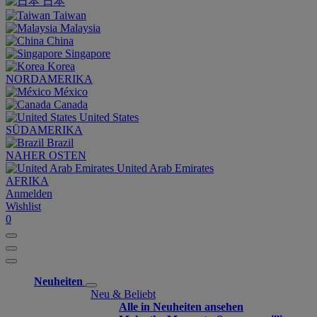
日本
Taiwan
Malaysia
China
Singapore
Korea
NORDAMERIKA
México
Canada
United States
SÜDAMERIKA
Brazil
NAHER OSTEN
United Arab Emirates
AFRIKA
Anmelden
Wishlist
0
Neuheiten
Neu & Beliebt
Alle in Neuheiten ansehen