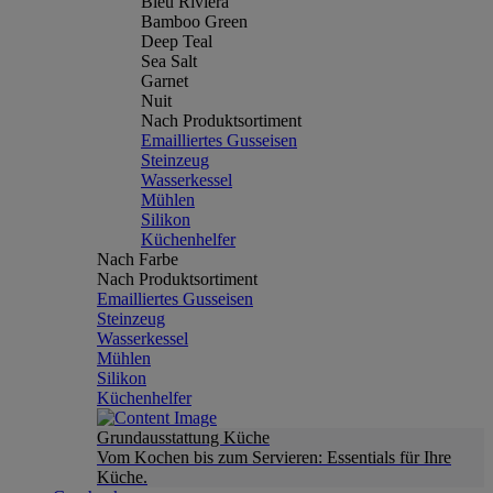
Bleu Riviera
Bamboo Green
Deep Teal
Sea Salt
Garnet
Nuit
Nach Produktsortiment
Emailliertes Gusseisen
Steinzeug
Wasserkessel
Mühlen
Silikon
Küchenhelfer
Nach Farbe
Nach Produktsortiment
Emailliertes Gusseisen
Steinzeug
Wasserkessel
Mühlen
Silikon
Küchenhelfer
Grundausstattung Küche
Vom Kochen bis zum Servieren: Essentials für Ihre
Küche.