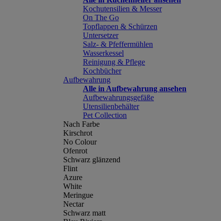
Kochutensilien & Messer
On The Go
Topflappen & Schürzen
Untersetzer
Salz- & Pfeffermühlen
Wasserkessel
Reinigung & Pflege
Kochbücher
Aufbewahrung
Alle in Aufbewahrung ansehen
Aufbewahrungsgefäße
Utensilienbehälter
Pet Collection
Nach Farbe
Kirschrot
No Colour
Ofenrot
Schwarz glänzend
Flint
Azure
White
Meringue
Nectar
Schwarz matt