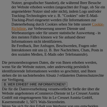
Nutzer, geografischer Standort), die während Ihrer Besuche
der Website erhoben werden (ungeachtet der Frage, ob Sie ein
angemeldeter Nutzer sind oder nicht), indem Logs und/oder
Tracking-Technologien wie z. B. "Cookies" oder E-Mail-
Tracking-Pixel eingesetzt werden (für Informationen zur
Datenerhebung durch Cookies sehen Sie bitte unsere
Cookie-
Richtlinie
, zur Verbesserung unserer Dienste und
Werbeanzeigen oder für unsere statistische Auswertung - in
den meisten Fällen können wir Sie anhand dieser
Informationen nicht identifizieren.
Ihr Feedback, Ihre Anfragen, Beschwerden, Fragen oder
Interaktionen mit uns (z. B. Ihre Nachrichten, Chats, Posts in
den sozialen Medien, E-Mails oder Telefonanrufe).
Die personenbezogenen Daten, die von Ihnen erhoben werden,
wenn Sie die Website nutzen, oder anderweitig persönlich
identifizierende Informationen werden so geschützt, und Ihnen
stehen die im nachstehenden
Absatz J
erläuterten Datenschutzrechte
zur Verfügung.
B. WER ERHEBT IHRE INFORMATIONEN?
Die für die Datenverarbeitung verantwortliche Stelle der über die
Website angebotenen eCommerce-Dienste ist Le Creuset Austria
GmbH mit eingetragenem Sitz in Le Creuset Austria GmbH,
Kasernenstraße 1, 5071 Wals-Siezenheim.
Wenn Sie sich für den Erhalt von Werbung von uns entscheiden,