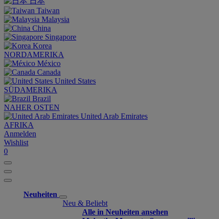
日本
Taiwan
Malaysia
China
Singapore
Korea
NORDAMERIKA
México
Canada
United States
SÜDAMERIKA
Brazil
NAHER OSTEN
United Arab Emirates
AFRIKA
Anmelden
Wishlist
0
Neuheiten
Neu & Beliebt
Alle in Neuheiten ansehen