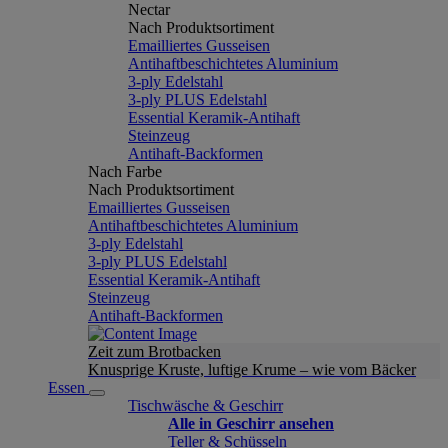
Nectar
Nach Produktsortiment
Emailliertes Gusseisen
Antihaftbeschichtetes Aluminium
3-ply Edelstahl
3-ply PLUS Edelstahl
Essential Keramik-Antihaft
Steinzeug
Antihaft-Backformen
Nach Farbe
Nach Produktsortiment
Emailliertes Gusseisen
Antihaftbeschichtetes Aluminium
3-ply Edelstahl
3-ply PLUS Edelstahl
Essential Keramik-Antihaft
Steinzeug
Antihaft-Backformen
Zeit zum Brotbacken
Knusprige Kruste, luftige Krume – wie vom Bäcker
Essen
Tischwäsche & Geschirr
Alle in Geschirr ansehen
Teller & Schüsseln