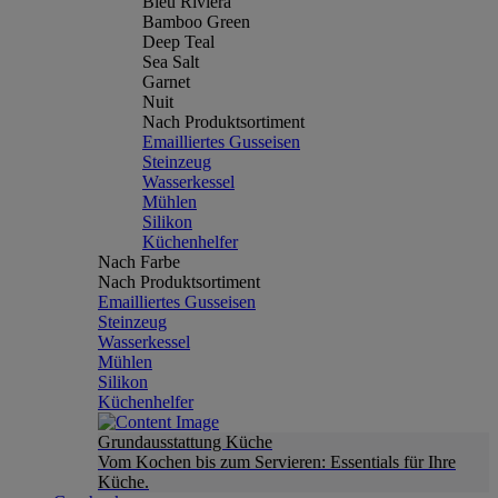
Bleu Riviera
Bamboo Green
Deep Teal
Sea Salt
Garnet
Nuit
Nach Produktsortiment
Emailliertes Gusseisen
Steinzeug
Wasserkessel
Mühlen
Silikon
Küchenhelfer
Nach Farbe
Nach Produktsortiment
Emailliertes Gusseisen
Steinzeug
Wasserkessel
Mühlen
Silikon
Küchenhelfer
Grundausstattung Küche
Vom Kochen bis zum Servieren: Essentials für Ihre
Küche.