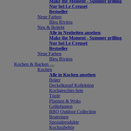
Make the Moment - Summer grilling
Nur bei Le Creuset
Bestseller
Neue Farben
Bleu Riviera
Neu & Beliebt
Alle in Neuheiten ansehen
Make the Moment - Summer grilling
Nur bei Le Creuset
Bestseller
Neue Farben
Bleu Riviera
Kochen & Backen
Kochen
Alle in Kochen ansehen
Bräter
Deckelknopf Kollektion
Kochgeschirr-Sets
Töpfe
Pfannen & Woks
Grillpfannen
BBQ Outdoor Collection
Bratreinen
Spezialprodukte
Kochzubehör