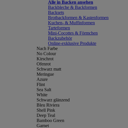
Alle in Backen ansehen
Backbleche & Backformen
Backsets
Brotbackformen & Kastenformen
Kuchen- & Muffinformen
Tarteformen
Mini-Cocottes & Förmchen
Backzubehör
Online-exklusive Produkte
Nach Farbe
No Colour
Kirschrot
Ofenrot
Schwarz matt
Meringue
Azure
Flint
Sea Salt
White
Schwarz glänzend
Bleu Riviera
Shell Pink
Deep Teal
Bamboo Green
Garnet