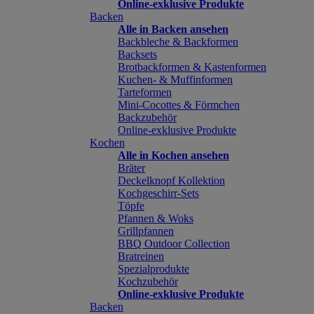
Online-exklusive Produkte
Backen
Alle in Backen ansehen
Backbleche & Backformen
Backsets
Brotbackformen & Kastenformen
Kuchen- & Muffinformen
Tarteformen
Mini-Cocottes & Förmchen
Backzubehör
Online-exklusive Produkte
Kochen
Alle in Kochen ansehen
Bräter
Deckelknopf Kollektion
Kochgeschirr-Sets
Töpfe
Pfannen & Woks
Grillpfannen
BBQ Outdoor Collection
Bratreinen
Spezialprodukte
Kochzubehör
Online-exklusive Produkte
Backen