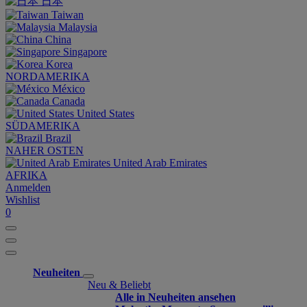
日本
Taiwan
Malaysia
China
Singapore
Korea
NORDAMERIKA
México
Canada
United States
SÜDAMERIKA
Brazil
NAHER OSTEN
United Arab Emirates
AFRIKA
Anmelden
Wishlist
0
Neuheiten
Neu & Beliebt
Alle in Neuheiten ansehen