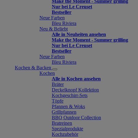
Make the Moment - Summer grilling
Nur bei Le Creuset
Bestseller
Neue Farben
Bleu Riviera
Neu & Beliebt
Alle in Neuheiten ansehen
Make the Moment - Summer grilling
Nur bei Le Creuset
Bestseller
Neue Farben
Bleu Riviera
Kochen & Backen
Kochen
Alle in Kochen ansehen
Bräter
Deckelknopf Kollektion
Kochgeschirr-Sets
Töpfe
Pfannen & Woks
Grillpfannen
BBQ Outdoor Collection
Bratreinen
Spezialprodukte
Kochzubehör