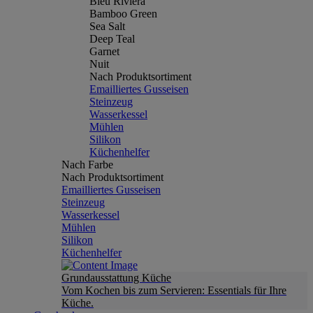
Bleu Riviera
Bamboo Green
Sea Salt
Deep Teal
Garnet
Nuit
Nach Produktsortiment
Emailliertes Gusseisen
Steinzeug
Wasserkessel
Mühlen
Silikon
Küchenhelfer
Nach Farbe
Nach Produktsortiment
Emailliertes Gusseisen
Steinzeug
Wasserkessel
Mühlen
Silikon
Küchenhelfer
Grundausstattung Küche
Vom Kochen bis zum Servieren: Essentials für Ihre
Küche.