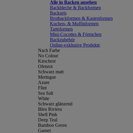
Alle in Backen ansehen
Backbleche & Backformen
Backsets
Brotbackformen & Kastenformen
Kuchen- & Muffinformen
Tarteformen
Mini-Cocottes & Förmchen
Backzubehör
Online-exklusive Produkte
Nach Farbe
No Colour
Kirschrot
Ofenrot
Schwarz matt
Meringue
Azure
Flint
Sea Salt
White
Schwarz glänzend
Bleu Riviera
Shell Pink
Deep Teal
Bamboo Green
Garnet