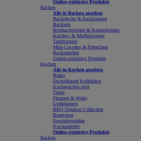
Online-exklusive Produkte
Backen
Alle in Backen ansehen
Backbleche & Backformen
Backsets
Brotbackformen & Kastenformen
Kuchen- & Muffinformen
Tarteformen
Mini-Cocottes & Förmchen
Backzubehör
Online-exklusive Produkte
Kochen
Alle in Kochen ansehen
Bräter
Deckelknopf Kollektion
Kochgeschirr-Sets
Töpfe
Pfannen & Woks
Grillpfannen
BBQ Outdoor Collection
Bratreinen
Spezialprodukte
Kochzubehör
Online-exklusive Produkte
Backen