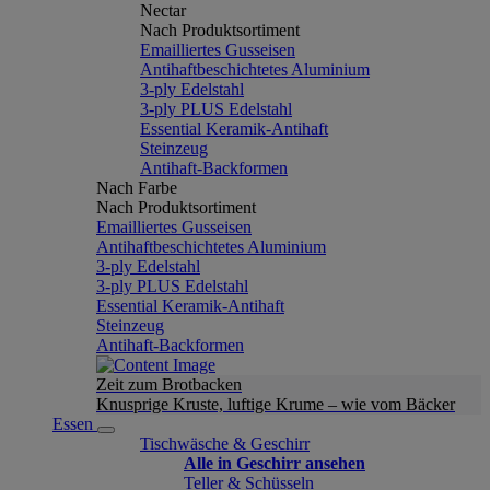
Nectar
Nach Produktsortiment
Emailliertes Gusseisen
Antihaftbeschichtetes Aluminium
3-ply Edelstahl
3-ply PLUS Edelstahl
Essential Keramik-Antihaft
Steinzeug
Antihaft-Backformen
Nach Farbe
Nach Produktsortiment
Emailliertes Gusseisen
Antihaftbeschichtetes Aluminium
3-ply Edelstahl
3-ply PLUS Edelstahl
Essential Keramik-Antihaft
Steinzeug
Antihaft-Backformen
Zeit zum Brotbacken
Knusprige Kruste, luftige Krume – wie vom Bäcker
Essen
Tischwäsche & Geschirr
Alle in Geschirr ansehen
Teller & Schüsseln