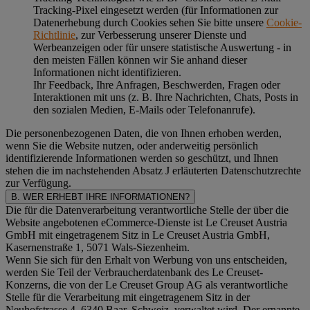
Tracking-Pixel eingesetzt werden (für Informationen zur
Datenerhebung durch Cookies sehen Sie bitte unsere
Cookie-
Richtlinie
, zur Verbesserung unserer Dienste und
Werbeanzeigen oder für unsere statistische Auswertung - in
den meisten Fällen können wir Sie anhand dieser
Informationen nicht identifizieren.
Ihr Feedback, Ihre Anfragen, Beschwerden, Fragen oder
Interaktionen mit uns (z. B. Ihre Nachrichten, Chats, Posts in
den sozialen Medien, E-Mails oder Telefonanrufe).
Die personenbezogenen Daten, die von Ihnen erhoben werden,
wenn Sie die Website nutzen, oder anderweitig persönlich
identifizierende Informationen werden so geschützt, und Ihnen
stehen die im nachstehenden
Absatz J
erläuterten Datenschutzrechte
zur Verfügung.
B. WER ERHEBT IHRE INFORMATIONEN?
Die für die Datenverarbeitung verantwortliche Stelle der über die
Website angebotenen eCommerce-Dienste ist Le Creuset Austria
GmbH mit eingetragenem Sitz in Le Creuset Austria GmbH,
Kasernenstraße 1, 5071 Wals-Siezenheim.
Wenn Sie sich für den Erhalt von Werbung von uns entscheiden,
werden Sie Teil der Verbraucherdatenbank des Le Creuset-
Konzerns, die von der Le Creuset Group AG als verantwortliche
Stelle für die Verarbeitung mit eingetragenem Sitz in der
Neuhofstrasse 4, 6340 Baar, Schweiz, verwaltet wird. Der ernannte