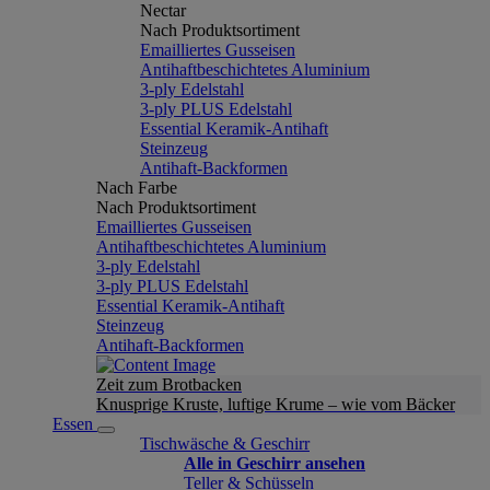
Nectar
Nach Produktsortiment
Emailliertes Gusseisen
Antihaftbeschichtetes Aluminium
3-ply Edelstahl
3-ply PLUS Edelstahl
Essential Keramik-Antihaft
Steinzeug
Antihaft-Backformen
Nach Farbe
Nach Produktsortiment
Emailliertes Gusseisen
Antihaftbeschichtetes Aluminium
3-ply Edelstahl
3-ply PLUS Edelstahl
Essential Keramik-Antihaft
Steinzeug
Antihaft-Backformen
Zeit zum Brotbacken
Knusprige Kruste, luftige Krume – wie vom Bäcker
Essen
Tischwäsche & Geschirr
Alle in Geschirr ansehen
Teller & Schüsseln