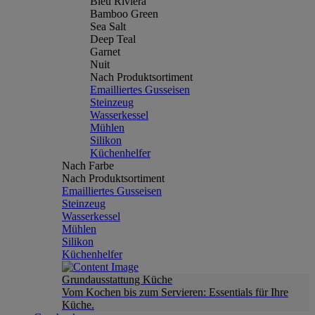
Bleu Riviera
Bamboo Green
Sea Salt
Deep Teal
Garnet
Nuit
Nach Produktsortiment
Emailliertes Gusseisen
Steinzeug
Wasserkessel
Mühlen
Silikon
Küchenhelfer
Nach Farbe
Nach Produktsortiment
Emailliertes Gusseisen
Steinzeug
Wasserkessel
Mühlen
Silikon
Küchenhelfer
Grundausstattung Küche
Vom Kochen bis zum Servieren: Essentials für Ihre
Küche.