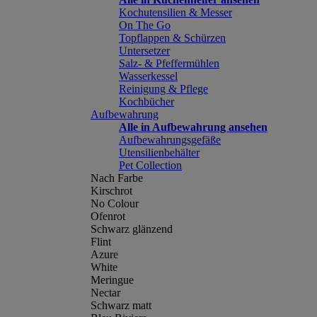
Kochutensilien & Messer
On The Go
Topflappen & Schürzen
Untersetzer
Salz- & Pfeffermühlen
Wasserkessel
Reinigung & Pflege
Kochbücher
Aufbewahrung
Alle in Aufbewahrung ansehen
Aufbewahrungsgefäße
Utensilienbehälter
Pet Collection
Nach Farbe
Kirschrot
No Colour
Ofenrot
Schwarz glänzend
Flint
Azure
White
Meringue
Nectar
Schwarz matt