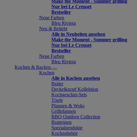
Make the Moment - Summer grilling
Nur bei Le Creuset
Bestseller
Neue Farben
Bleu Riviera
Neu & Beliebt
Alle in Neuheiten ansehen
Make the Moment - Summer grilling
Nur bei Le Creuset
Bestseller
Neue Farben
Bleu Riviera
Kochen & Backen
Kochen
Alle in Kochen ansehen
Bräter
Deckelknopf Kollektion
Kochgeschirr-Sets
Töpfe
Pfannen & Woks
Grillpfannen
BBQ Outdoor Collection
Bratreinen
Spezialprodukte
Kochzubehör